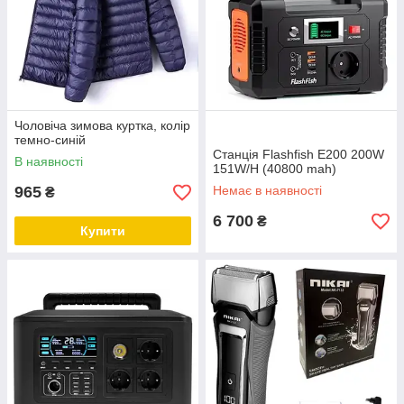
Чоловіча зимова куртка, колір
темно-синій
Станція Flashfish E200 200W
В наявності
151W/H (40800 mah)
965
Немає в наявності
₴
6 700
₴
Купити