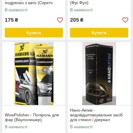
подряпин з авто (Скретч
(Фрі Фул)
Эвей)
В наявності
В наявності
175
205
₴
₴
Купити
Купити
Нано-Актив -
WowPolisher - Поліроль для
водовідштовхувальне засіб
фар (Вауполишер)
для стекол і дзеркал
В наявності
В наявності