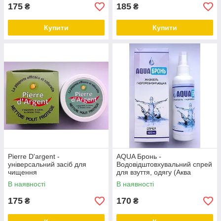
175
185
₴
₴
Купити
Купити
Pierre D'argent -
AQUA Бронь -
універсальний засіб для
Водовідштовхувальний спрей
чищення
для взуття, одягу (Аква
Бронь)
В наявності
В наявності
175
170
₴
₴