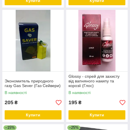
Купити
Купити
Glossy - спрей для захисту
Экономитель природного
від вапняного накипу та
газу Gas Sever (Газ Сейвери)
корозії (Глос)
В наявності
В наявності
205
195
₴
₴
Купити
Купити
–15%
–25%