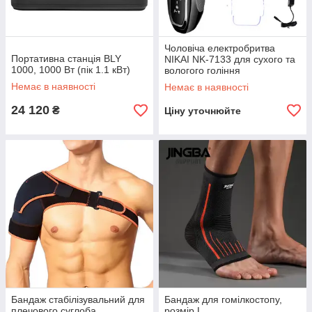
Чоловіча електробритва
Портативна станція BLY
NIKAI NK-7133 для сухого та
1000, 1000 Вт (пік 1.1 кВт)
вологого гоління
Немає в наявності
Немає в наявності
24 120
₴
Ціну уточнюйте
Бандаж стабілізувальний для
Бандаж для гомілкостопу,
плечового суглоба
розмір L