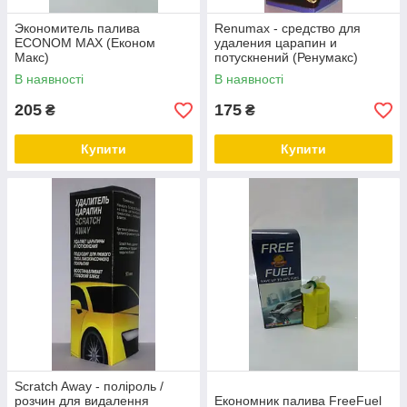
Экономитель палива
Renumax - средство для
ECONOM MAX (Економ
удаления царапин и
Макс)
потускнений (Ренумакс)
В наявності
В наявності
205
175
₴
₴
Купити
Купити
Scratch Away - поліроль /
розчин для видалення
Економник палива FreeFuel