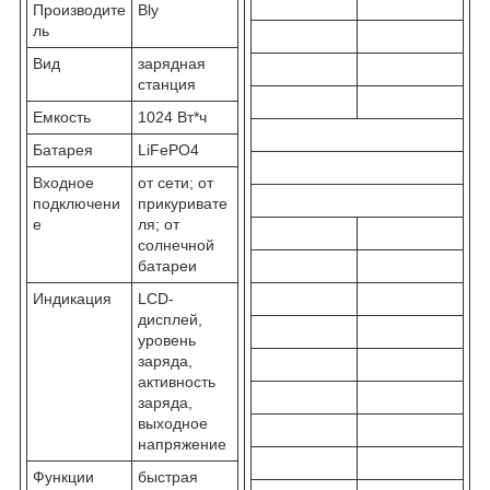
Производите
Bly
ль
Вид
зарядная
станция
Емкость
1024 Вт*ч
Батарея
LiFePO4
Входное
от сети; от
подключени
прикуривате
е
ля; от
солнечной
батареи
Индикация
LCD-
дисплей,
уровень
заряда,
активность
заряда,
выходное
напряжение
Функции
быстрая