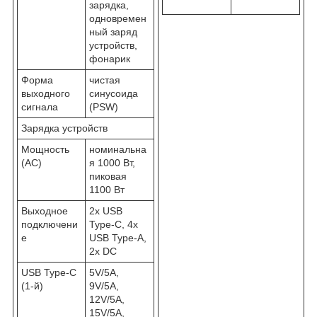
зарядка,
одновремен
ный заряд
устройств,
фонарик
Форма
чистая
выходного
синусоида
сигнала
(PSW)
Зарядка устройств
Мощность
номинальна
(AC)
я 1000 Вт,
пиковая
1100 Вт
Выходное
2x USB
подключени
Type-C, 4x
е
USB Type-A,
2x DC
USB Type-C
5V/5A,
(1-й)
9V/5A,
12V/5A,
15V/5A,