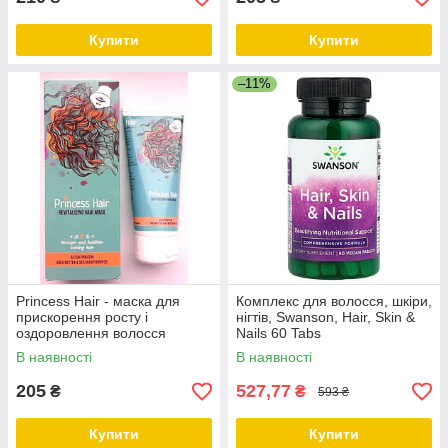
Купити
Купити
–11%
Princess Hair - маска для
Комплекс для волосся, шкіри,
прискорення росту і
нігтів, Swanson, Hair, Skin &
оздоровлення волосся
Nails 60 Tabs
(Принцес Хаїр)
В наявності
В наявності
205
527,77
₴
₴
593 ₴
Купити
Купити