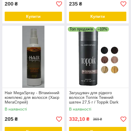
200
235
₴
₴
Купити
Купити
Топ продажів
–10%
Hair MegaSpray - Вітамінний
Загущувач для рідкого
комплекс для волосся (Хаєр
волосся Топпік Темний
МегаСпрей)
шатен 27,5 г / Toppik Dark
brown
В наявності
В наявності
205
332,10
₴
₴
369 ₴