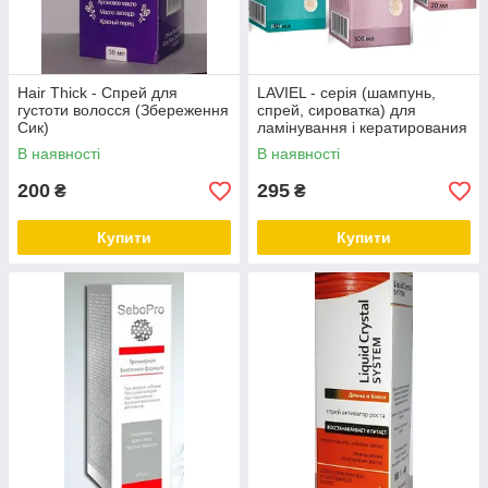
Hair Thick - Спрей для
LAVIEL - серія (шампунь,
густоти волосся (Збереження
спрей, сироватка) для
Сик)
ламінування і кератирования
волосся (Лавиель)
В наявності
В наявності
200
295
₴
₴
Купити
Купити