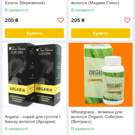
Бъюти Збереження)
волосся (Меджик Глянс)
В наявності
В наявності
205
205
₴
₴
Купити
Купити
Wheatgrass - вітаміни для
Argaria - спрей для густоти і
волосся Organic Collection
блиску волосся (Аргария)
(Витграсс)
В наявності
В наявності