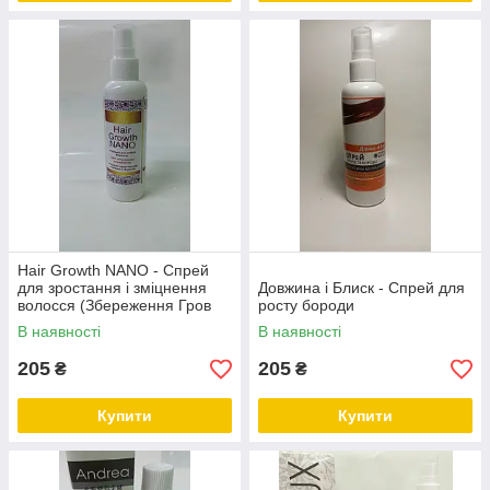
Hair Growth NANO - Спрей
для зростання і зміцнення
Довжина і Блиск - Спрей для
волосся (Збереження Гров
росту бороди
Нано)
В наявності
В наявності
205
205
₴
₴
Купити
Купити