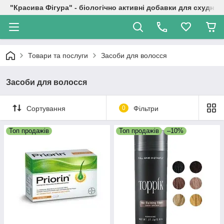
"Красива Фігура" - біологічно активні добавки для схуднен
Товари та послуги
Засоби для волосся
Засоби для волосся
Сортування
0
Фільтри
Топ продажів
Топ продажів
–10%