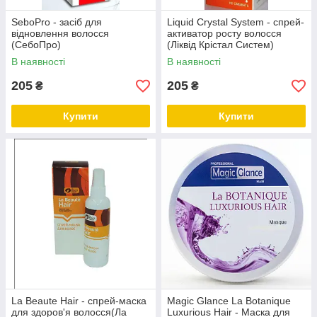
SeboPro - засіб для
Liquid Crystal System - спрей-
відновлення волосся
активатор росту волосся
(СебоПро)
(Ліквід Крістал Систем)
В наявності
В наявності
205
205
₴
₴
Купити
Купити
La Beaute Hair - спрей-маска
Magic Glance La Botanique
для здоров'я волосся(Ла
Luxurious Hair - Маска для