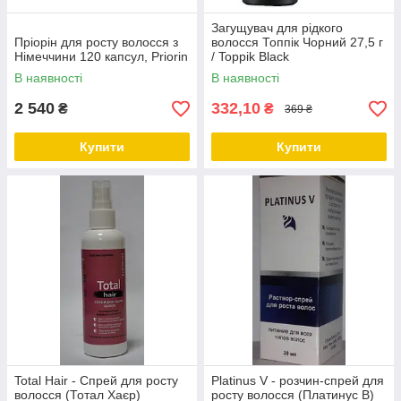
Загущувач для рідкого
Пріорін для росту волосся з
волосся Топпік Чорний 27,5 г
Німеччини 120 капсул, Priorin
/ Toppik Black
В наявності
В наявності
2 540
332,10
₴
₴
369 ₴
Купити
Купити
Total Hair - Спрей для росту
Platinus V - розчин-спрей для
волосся (Тотал Хаєр)
росту волосся (Платинус В)