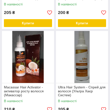
В наявності
В наявності
205
200
₴
₴
Купити
Купити
Macassar Hair Activator -
Ultra Hair System - Спрей для
активатор росту волосся
волосся (Ультра Хаєр
(Макассар)
Систем)
В наявності
В наявності
210
205
₴
₴