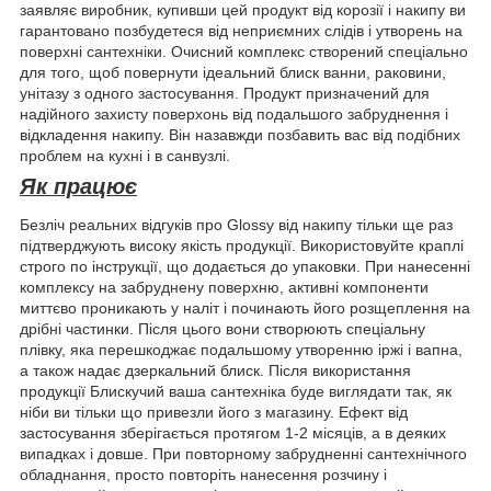
заявляє виробник, купивши цей продукт від корозії і накипу ви
гарантовано позбудетеся від неприємних слідів і утворень на
поверхні сантехніки. Очисний комплекс створений спеціально
для того, щоб повернути ідеальний блиск ванни, раковини,
унітазу з одного застосування. Продукт призначений для
надійного захисту поверхонь від подальшого забруднення і
відкладення накипу. Він назавжди позбавить вас від подібних
проблем на кухні і в санвузлі.
Як працює
Безліч реальних відгуків про Glossy від накипу тільки ще раз
підтверджують високу якість продукції. Використовуйте краплі
строго по інструкції, що додається до упаковки. При нанесенні
комплексу на забруднену поверхню, активні компоненти
миттєво проникають у наліт і починають його розщеплення на
дрібні частинки. Після цього вони створюють спеціальну
плівку, яка перешкоджає подальшому утворенню іржі і вапна,
а також надає дзеркальний блиск. Після використання
продукції Блискучий ваша сантехніка буде виглядати так, як
ніби ви тільки що привезли його з магазину. Ефект від
застосування зберігається протягом 1-2 місяців, а в деяких
випадках і довше. При повторному забрудненні сантехнічного
обладнання, просто повторіть нанесення розчину і