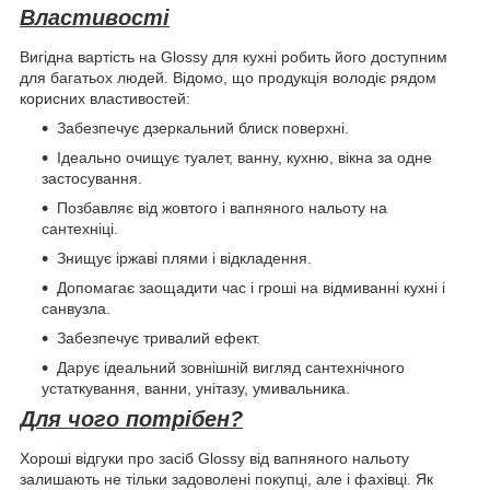
Властивості
Вигідна вартість на Glossy для кухні робить його доступним
для багатьох людей. Відомо, що продукція володіє рядом
корисних властивостей:
Забезпечує дзеркальний блиск поверхні.
Ідеально очищує туалет, ванну, кухню, вікна за одне
застосування.
Позбавляє від жовтого і вапняного нальоту на
сантехніці.
Знищує іржаві плями і відкладення.
Допомагає заощадити час і гроші на відмиванні кухні і
санвузла.
Забезпечує тривалий ефект.
Дарує ідеальний зовнішній вигляд сантехнічного
устаткування, ванни, унітазу, умивальника.
Для чого потрібен?
Хороші відгуки про засіб Glossy від вапняного нальоту
залишають не тільки задоволені покупці, але і фахівці. Як