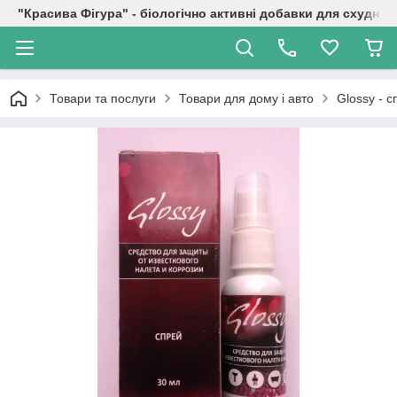
"Красива Фігура" - біологічно активні добавки для схуднен
Товари та послуги
Товари для дому і авто
Glossy - с