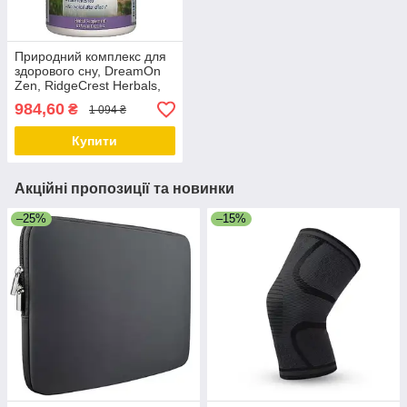
Природний комплекс для
здорового сну, DreamOn
Zen, RidgeCrest Herbals,
60 вегетаріанських капсул
984,60
₴
1 094 ₴
Купити
Акційні пропозиції та новинки
–25%
–15%