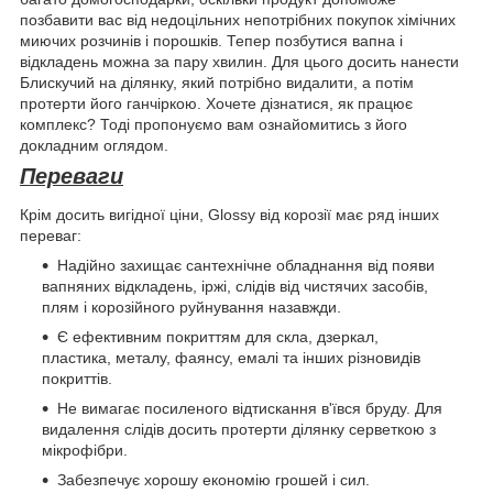
позбавити вас від недоцільних непотрібних покупок хімічних
миючих розчинів і порошків. Тепер позбутися вапна і
відкладень можна за пару хвилин. Для цього досить нанести
Блискучий на ділянку, який потрібно видалити, а потім
протерти його ганчіркою. Хочете дізнатися, як працює
комплекс? Тоді пропонуємо вам ознайомитись з його
докладним оглядом.
Переваги
Крім досить вигідної ціни, Glossy від корозії має ряд інших
переваг:
Надійно захищає сантехнічне обладнання від появи
вапняних відкладень, іржі, слідів від чистячих засобів,
плям і корозійного руйнування назавжди.
Є ефективним покриттям для скла, дзеркал,
пластика, металу, фаянсу, емалі та інших різновидів
покриттів.
Не вимагає посиленого відтискання в'ївся бруду. Для
видалення слідів досить протерти ділянку серветкою з
мікрофібри.
Забезпечує хорошу економію грошей і сил.