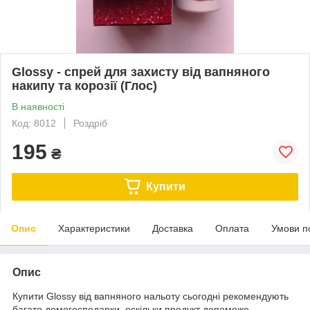
Glossy - спрей для захисту від вапняного
накипу та корозії (Глос)
В наявності
Код: 8012
Роздріб
195
₴
Купити
Опис
Характеристики
Доставка
Оплата
Умови п
Опис
Купити Glossy від вапняного нальоту сьогодні рекомендують
багато домогосподарки, оскільки продукт допоможе