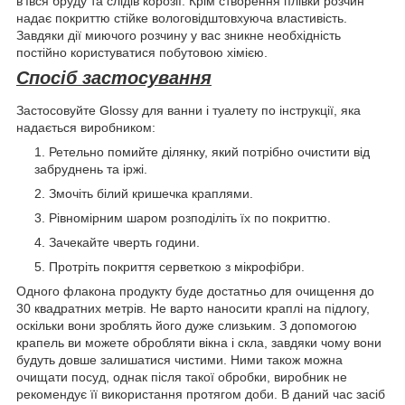
в'ївся бруду та слідів корозії. Крім створення плівки розчин
надає покриттю стійке вологовідштовхуюча властивість.
Завдяки дії миючого розчину у вас зникне необхідність
постійно користуватися побутовою хімією.
Спосіб застосування
Застосовуйте Glossy для ванни і туалету по інструкції, яка
надається виробником:
Ретельно помийте ділянку, який потрібно очистити від
забруднень та іржі.
Змочіть білий кришечка краплями.
Рівномірним шаром розподіліть їх по покриттю.
Зачекайте чверть години.
Протріть покриття серветкою з мікрофібри.
Одного флакона продукту буде достатньо для очищення до
30 квадратних метрів. Не варто наносити краплі на підлогу,
оскільки вони зроблять його дуже слизьким. З допомогою
крапель ви можете обробляти вікна і скла, завдяки чому вони
будуть довше залишатися чистими. Ними також можна
очищати посуд, однак після такої обробки, виробник не
рекомендує її використання протягом доби. В даний час засіб