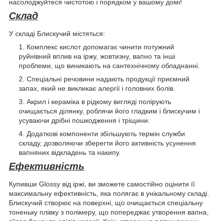
насолоджуйтеся чистотою і порядком у вашому домі!
Склад
У складі Блискучий містяться:
Комплекс кислот допомагає чинити потужний
руйнівний вплив на іржу, жовтизну, вапно та інші
проблеми, що виникають на сантехнічному обладнанні.
Спеціальні речовини надають продукції приємний
запах, який не викликає алергії і головних болів.
Акрил і кераміка в рідкому вигляді полірують
очищається ділянку, роблячи його гладким і блискучим і
усуваючи дрібні пошкодження і тріщини.
Додаткові компоненти збільшують термін служби
складу, дозволяючи зберегти його активність усунення
вапняних відкладень та накипу.
Ефективність
Купивши Glossy від іржі, ви зможете самостійно оцінити її
максимальну ефективність, яка полягає в унікальному складі.
Блискучий створює на поверхні, що очищається спеціальну
тоненьку плівку з полімеру, що попереджає утворення вапна,