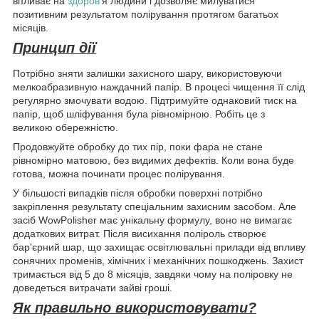
впливає на
здоров
'я людини і дозволяє милуватися
позитивним результатом полірування протягом багатьох
місяців.
Принцип дії
Потрібно зняти залишки захисного шару, використовуючи
мелкоабразивную наждачний папір. В процесі чищення її слід
регулярно змочувати водою. Підтримуйте однаковий тиск на
папір, щоб шліфування була рівномірною. Робіть це з
великою обережністю.
Продовжуйте обробку до тих пір, поки фара не стане
рівномірно матовою, без видимих дефектів. Коли вона буде
готова, можна починати процес полірування.
У більшості випадків після обробки поверхні потрібно
закріплення результату спеціальним захисним засобом. Але
засіб WowPolisher має унікальну формулу, воно не вимагає
додаткових витрат. Після висихання поліроль створює
бар'єрний шар, що захищає освітлювальні прилади від впливу
сонячних променів, хімічних і механічних пошкоджень. Захист
тримається від 5 до 8 місяців, завдяки чому на поліровку не
доведеться витрачати зайві гроші.
Як правильно використовувати?