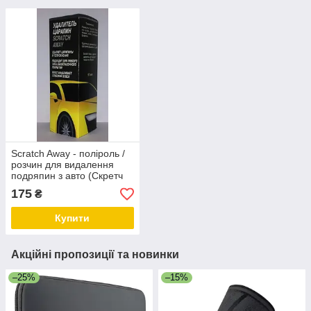
Scratch Away - поліроль /
розчин для видалення
подряпин з авто (Скретч
Эвей)
175
₴
Купити
Акційні пропозиції та новинки
–25%
–15%