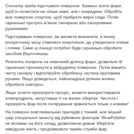
Спочатку треба підготувати поверхню. Бажано зняти фари,
щоб їх почистити не тільки зовні, але і зсередини. Обробіть
всю поверхню спиртом, щоб прибрати жирні сліди. Потім
гарненько протріть м'якою ганчіркою або паперовими
рушниками.
Підготувавши поверхню, ви зможете визначити, в якому
конкретному місці з'явилися помутніння, де утворилися плями
і плями. Саме ці локації потрібно буде гарненько обробити
засобом Вауполишер.
Розпиліть поліроль на невеликій ділянці фари, дозвольте їй
гарненько проникнути в забруднену поверхню. Потім візьміть
чисту ганчірку і відполіруйте оброблену частину круговими
рухами. Якщо доведеться, найскладніші ділянки можна
обробити повторно.
Якщо хочете прискорити процес, можете використовувати
електродриль, запустивши її на малих обертах. Чистота і
прозорість фар після полірування зрівняється тільки з новими!
На поверхні освітлювальних приладів є тонкий, але міцний
шар спеціальної захисту від руйнівних факторів. WowPolisher
не впливає на його склад, дозволяючи довше зберігати
заводське якість і продовжувати термін служби фар.