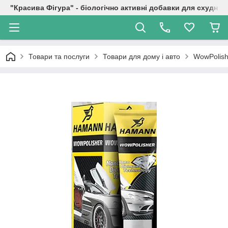
"Красива Фігура" - біологічно активні добавки для схуднен
Товари та послуги
Товари для дому і авто
WowPolish