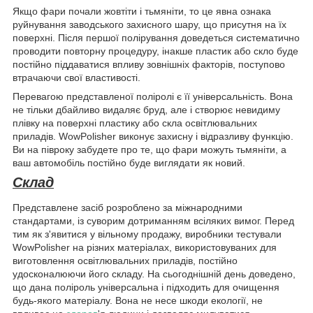
Якщо фари почали жовтіти і тьмяніти, то це явна ознака
руйнування заводського захисного шару, що присутня на їх
поверхні. Після першої полірування доведеться систематично
проводити повторну процедуру, інакше пластик або скло буде
постійно піддаватися впливу зовнішніх факторів, поступово
втрачаючи свої властивості.
Перевагою представленої поліролі є її універсальність. Вона
не тільки дбайливо видаляє бруд, але і створює невидиму
плівку на поверхні пластику або скла освітлювальних
приладів. WowPolisher виконує захисну і відразливу функцію.
Ви на півроку забудете про те, що фари можуть тьмяніти, а
ваш автомобіль постійно буде виглядати як новий.
Склад
Представлене засіб розроблено за міжнародними
стандартами, із суворим дотриманням всіляких вимог. Перед
тим як з'явитися у вільному продажу, виробники тестували
WowPolisher на різних матеріалах, використовуваних для
виготовлення освітлювальних приладів, постійно
удосконалюючи його складу. На сьогоднішній день доведено,
що дана поліроль універсальна і підходить для очищення
будь-якого матеріалу. Вона не несе шкоди екології, не