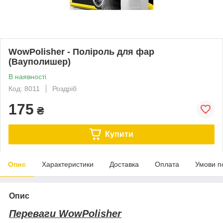
WowPolisher - Поліроль для фар
(Вауполишер)
В наявності
Код: 8011
Роздріб
175
₴
Купити
Опис
Характеристики
Доставка
Оплата
Умови п
Опис
Переваги WowPolisher