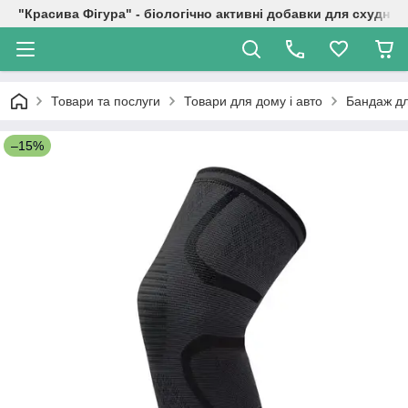
"Красива Фігура" - біологічно активні добавки для схуднен
Товари та послуги
Товари для дому і авто
Бандаж дл
–15%