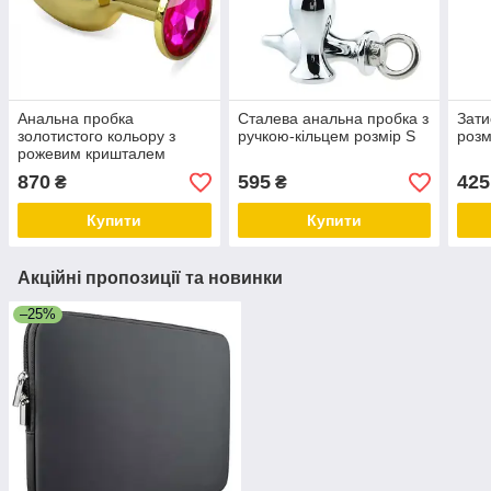
Анальна пробка
Сталева анальна пробка з
Зати
золотистого кольору з
ручкою-кільцем розмір S
розм
рожевим кришталем
розмір S + подарункова
870
595
425
₴
₴
упаковка
Купити
Купити
Акційні пропозиції та новинки
–25%