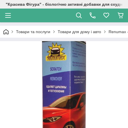
"Красива Фігура" - біологічно активні добавки для схуднен
Товари та послуги
Товари для дому і авто
Renumax -