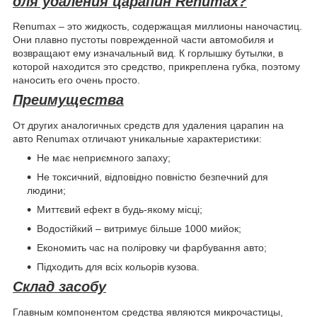
для удаления царапин Renumax?
Renumax – это жидкость, содержащая миллионы наночастиц.
Они плавно пустоты поврежденной части автомобиля и
возвращают ему изначальный вид. К горлышку бутылки, в
которой находится это средство, прикреплена губка, поэтому
наносить его очень просто.
Преимущества
От других аналогичных средств для удаления царапин на
авто Renumax отличают уникальные характеристики:
Не має неприємного запаху;
Не токсичний, відповідно повністю безпечний для
людини;
Миттєвий ефект в будь-якому місці;
Водостійкий – витримує більше 1000 мийок;
Економить час на поліровку чи фарбування авто;
Підходить для всіх кольорів кузова.
Склад засобу
Главным компонентом средства являются микрочастицы,