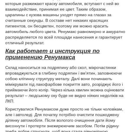
которые разжижают краску автомобиля, вступают с ней во
взаимодействие, принимая ее цвет. Таким образом,
царапины с кузова машины уходят прямо на глазах за
считанные секунды. В составе нет никаких красящих
пигментов, он бесцветен, поэтому им можно красить
автомобиль любого цвета. Ренумакс равномерно и аккуратно
распределяется по всей площади нанесения и гарантирует
отличный результат.
Как работает и инструкция по
применению Ренумакса
Склад наноситься на подряпину або скол, мікрочастинки
впроваджуються в глибину подряпин і вм'ятин, заповнюючи
собою клітинну структуру металу. Далі вони починають
мімікрувати під лакофарбове покриття авто, розріджує його і
приймаючи його колір. Через кілька хвилин можна оцінювати
результат – людському оку буде не видно ніяких недоліків на
ЛКП.
Користуватися Ренумаксом дуже просто не тільки чоловікам,
але і автоледі. Для початку потрібно очистити пошкоджену
ділянку автомобіля. Після вологого очищення дати йому
висохнути і протерти знежирюючим засобом. Потім рідину
треба добре струснути, щоб вона стала рівномірною.