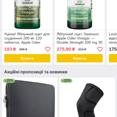
Уцінка! Яблучний оцет для
Яблучний оцет, Swanson,
Levi
схуднення 200 мг 120
Apple Cider Vinegar —
відн
таблеток, Apple Cider
Double Strength 200 mg 30
печі
Vinegar, Swanson
Tabs
193
275,90
175
₴
₴
386 ₴
310 ₴
Купити
Купити
Акційні пропозиції та новинки
–25%
–15%