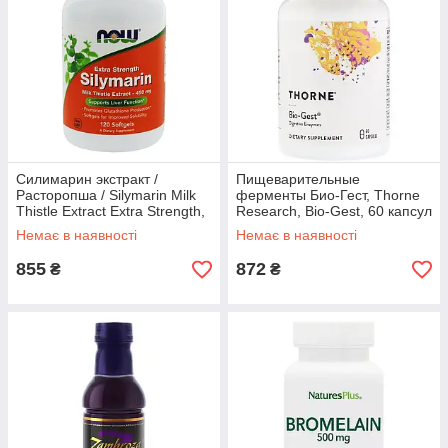
Силимарин экстракт /
Пищеварительные
Расторопша / Silymarin Milk
ферменты Био-Гест, Thorne
Thistle Extract Extra Strength,
Research, Bio-Gest, 60 капсул
450 мг 120 гел.капсул
Немає в наявності
Немає в наявності
855
872
₴
₴