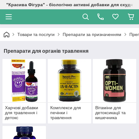
"Красива Фігура" - біологічно активні добавки для схуднен
Товари та послуги
Препарати за призначенням
Преп
Препарати для органів травлення
Харчові добавки
Комплекси для
Вітаміни для
для травлення і
печінки і
детоксикації та
детокс
травлення
кишечника