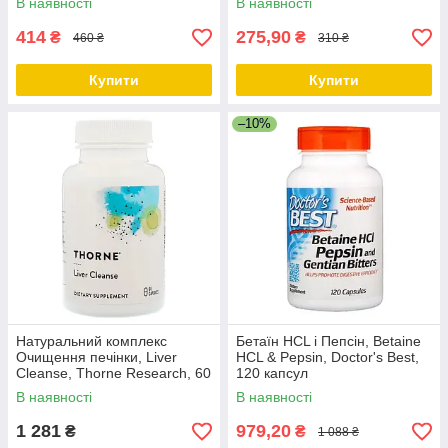
В наявності
В наявності
414
275,90
₴
₴
460 ₴
310 ₴
Купити
Купити
–10%
Натуральний комплекс
Бетаїн HCL і Пепсін, Betaine
Очищення печінки, Liver
HCL & Pepsin, Doctor's Best,
Cleanse, Thorne Research, 60
120 капсул
капсул
В наявності
В наявності
1 281
979,20
₴
₴
1 088 ₴