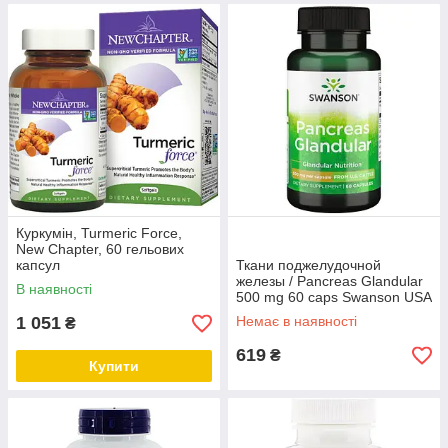
Куркумін, Turmeric Force,
New Chapter, 60 гельових
капсул
Ткани поджелудочной
железы / Pancreas Glandular
В наявності
500 mg 60 caps Swanson USA
1 051
Немає в наявності
₴
619
₴
Купити