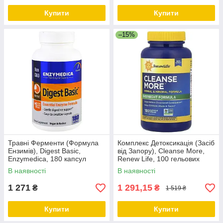
Купити
Купити
–15%
Травні Ферменти (Формула
Комплекс Детоксикація (Засіб
Ензимів), Digest Basic,
від Запору), Cleanse More,
Enzymedica, 180 капсул
Renew Life, 100 гельових
капсул
В наявності
В наявності
1 271
1 291,15
₴
₴
1 519 ₴
Купити
Купити