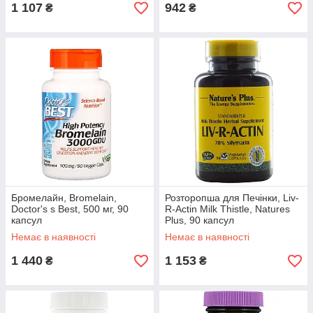
1 107
942
₴
₴
Бромелайн, Bromelain,
Розторопша для Печінки, Liv-
Doctor's s Best, 500 мг, 90
R-Actin Milk Thistle, Natures
капсул
Plus, 90 капсул
вегетаріанських
Немає в наявності
Немає в наявності
1 440
1 153
₴
₴