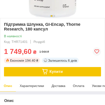
Підтримка Шлунка, GI-Encap, Thorne
Research, 180 капсул
В наявності
Код: THR71401
Роздріб
1 749,60
₴
1 944 ₴
Економія
194.40 ₴
Залишилось
6 днів
Купити
Опис
Характеристики
Доставка
Оплата
Умови п
Опис