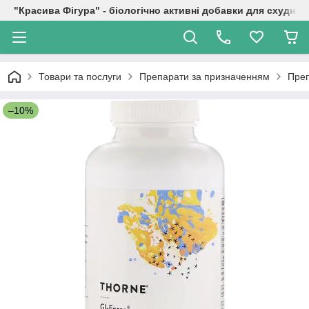
"Красива Фігура" - біологічно активні добавки для схуднен
Товари та послуги
Препарати за призначенням
Преп
–10%