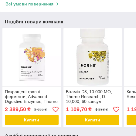
Всі умови повернення
Подібні товари компанії
Покращені травні
Вітамін D3, 10 000 МО,
Каль
ферменти, Advanced
Thorne Research, D-
Rese
Digestive Enzymes, Thorne
10,000, 60 капсул
Research, 180 капсул
2 389,50
1 109,70
1 1
₴
₴
2 655 ₴
1 233 ₴
Купити
Купити
Акційні пропозиції та новинки