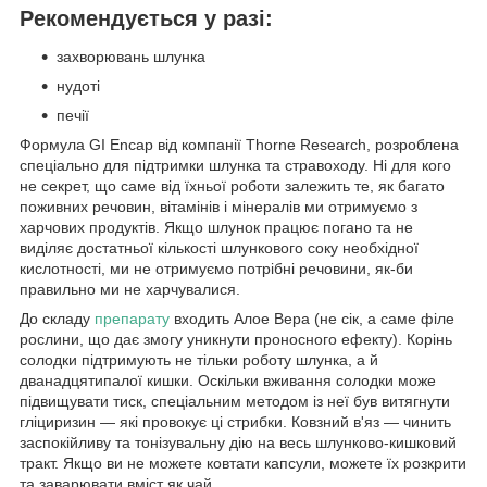
Рекомендується у разі:
захворювань шлунка
нудоті
печії
Формула GI Encap від компанії Thorne Research, розроблена
спеціально для підтримки шлунка та стравоходу. Ні для кого
не секрет, що саме від їхньої роботи залежить те, як багато
поживних речовин, вітамінів і мінералів ми отримуємо з
харчових продуктів. Якщо шлунок працює погано та не
виділяє достатньої кількості шлункового соку необхідної
кислотності, ми не отримуємо потрібні речовини, як-би
правильно ми не харчувалися.
До складу
препарату
входить Алое Вера (не сік, а саме філе
рослини, що дає змогу уникнути проносного ефекту). Корінь
солодки підтримують не тільки роботу шлунка, а й
дванадцятипалої кишки. Оскільки вживання солодки може
підвищувати тиск, спеціальним методом із неї був витягнути
гліциризин — які провокує ці стрибки. Ковзний в'яз — чинить
заспокійливу та тонізувальну дію на весь шлунково-кишковий
тракт. Якщо ви не можете ковтати капсули, можете їх розкрити
та заварювати вміст як чай.