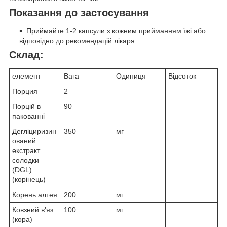
Показання до застосування
Приймайте 1-2 капсули з кожним прийманням їжі або
відповідно до рекомендацій лікаря.
Склад:
елемент
Вага
Одиниця
Відсоток
Порция
2
Порцій в
90
пакованні
Дегліциризин
350
мг
ований
екстракт
солодки
(DGL)
(корінець)
Корень алтея
200
мг
Ковзний в'яз
100
мг
(кора)