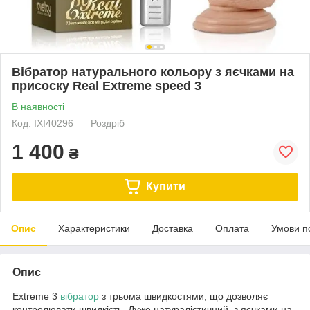
Вібратор натурального кольору з яєчками на
присоску Real Extreme speed 3
В наявності
Код: IXI40296
Роздріб
1 400
₴
Купити
Опис
Характеристики
Доставка
Оплата
Умови п
Опис
Extreme 3
вібратор
з трьома швидкостями, що дозволяє
контролювати швидкість. Дуже натуралістичний, з яєчками на