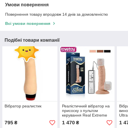
Умови повернення
Повернення товару впродовж 14 днів за домовленістю
Всі умови повернення
Подібні товари компанії
Вібратор реалистик
Реалістичний вібратор на
Вібр
присоску з пультом
вино
керування Real Extreme
Ultr
Vibrating Dildo 7.5
795
1 470
1 4
₴
₴