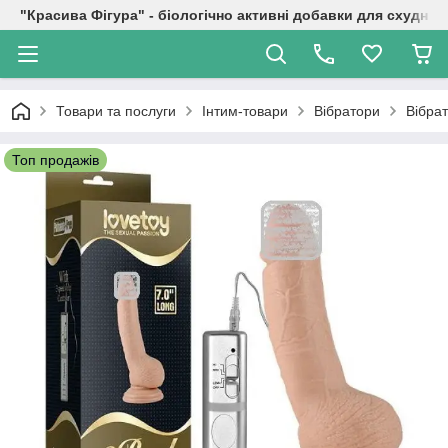
"Красива Фігура" - біологічно активні добавки для схуднен
Товари та послуги
Інтим-товари
Вібратори
Вібрат
Топ продажів