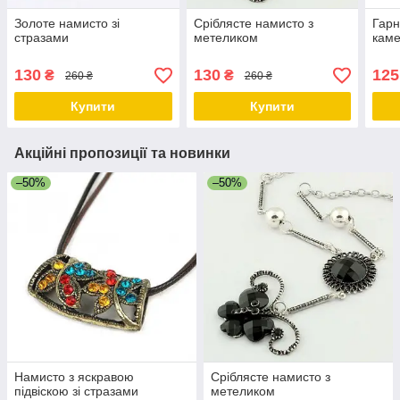
Золоте намисто зі
Сріблясте намисто з
Гарн
стразами
метеликом
кам
130
130
125
₴
₴
260 ₴
260 ₴
Купити
Купити
Акційні пропозиції та новинки
–50%
–50%
Намисто з яскравою
Сріблясте намисто з
підвіскою зі стразами
метеликом