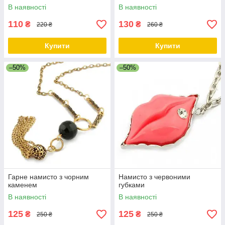
В наявності
В наявності
110
130
₴
₴
220 ₴
260 ₴
Купити
Купити
–50%
–50%
Гарне намисто з чорним
Намисто з червоними
каменем
губками
В наявності
В наявності
125
125
₴
₴
250 ₴
250 ₴