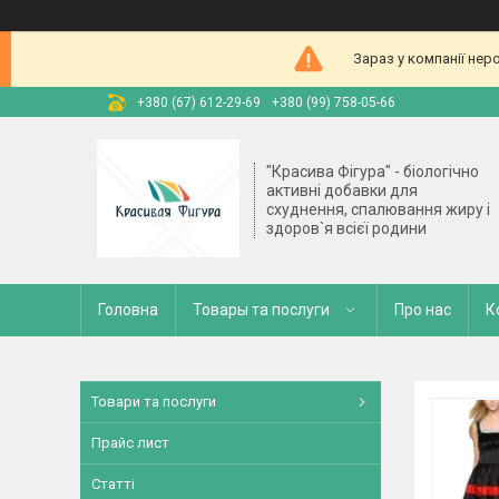
Зараз у компанії нер
+380 (67) 612-29-69
+380 (99) 758-05-66
"Красива Фігура" - біологічно
активні добавки для
схуднення, спалювання жиру і
здоров`я всієї родини
Головна
Товары та послуги
Про нас
К
Товари та послуги
Прайс лист
Статті