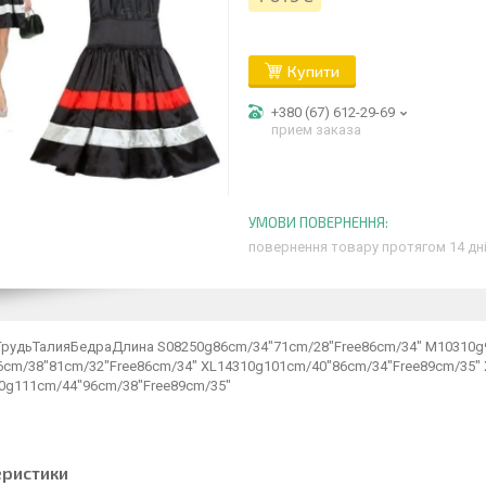
Купити
+380 (67) 612-29-69
прием заказа
повернення товару протягом 14 дн
рудьТалияБедраДлина S08250g86cm/34"71cm/28"Free86cm/34" M10310g
6cm/38"81cm/32"Free86cm/34" XL14310g101cm/40"86cm/34"Free89cm/35"
0g111cm/44"96cm/38"Free89cm/35"
еристики