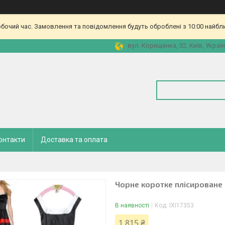
обочий час. Замовлення та повідомлення будуть оброблені з 10:00 найбл
вул. Корищенка, 32, Київ, Украї
онтакти
Доставка та оплата
Чорне коротке плісироване
В наявності
Код:
IXI17353
1 815 ₴