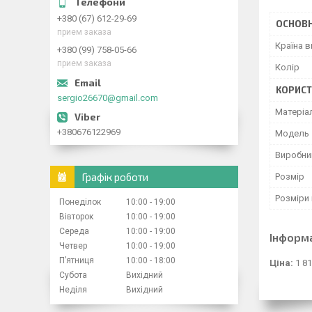
+380 (67) 612-29-69
ОСНОВН
прием заказа
Країна 
+380 (99) 758-05-66
прием заказа
Колір
КОРИСТ
sergio26670@gmail.com
Матеріа
+380676122969
Модель
Виробни
Графік роботи
Розмір
Розміри 
Понеділок
10:00
19:00
Вівторок
10:00
19:00
Середа
10:00
19:00
Інформ
Четвер
10:00
19:00
Пʼятниця
10:00
18:00
Ціна:
1 81
Субота
Вихідний
Неділя
Вихідний