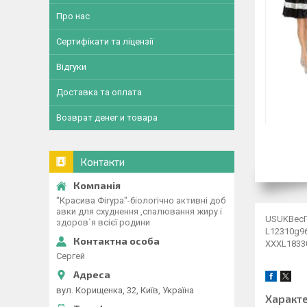
Про нас
Сертифікати та ліцензії
Відгуки
Доставка та оплата
Возврат денег и товара
Контакти
"Красива Фігура"-біологічно активні доб
авки для схуднення ,спалювання жиру і
USUKВесГ
здоров`я всієї родини
L12310g9
XXXL1833
Сергей
вул. Корищенка, 32, Київ, Україна
Характ