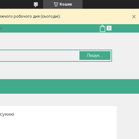
Кошик
ижчого робочого дня (сьогодні).
на
Пошук...
 сукню