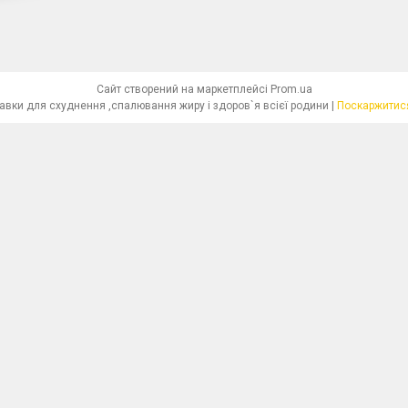
Сайт створений на маркетплейсі
Prom.ua
"Красива Фігура"-біологічно активні добавки для схуднення ,спалювання жиру і здоров`я всієї родини |
Поскаржитися