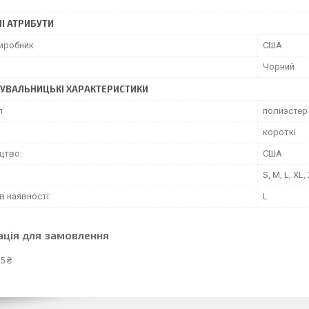
І АТРИБУТИ
виробник
США
Чорний
УВАЛЬНИЦЬКІ ХАРАКТЕРИСТИКИ
л
полиэстер
короткі
цтво:
США
S, M, L, XL
в наявності:
L
ація для замовлення
5 ₴