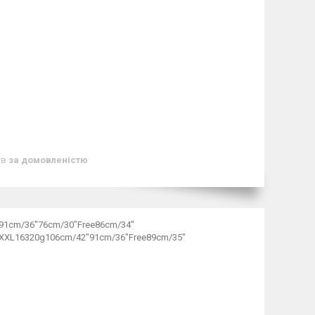
ів
за домовленістю
91cm/36"76cm/30"Free86cm/34"
 XXL16320g106cm/42"91cm/36"Free89cm/35"