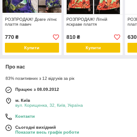
РОЗПРОДАЖ! Довге літнє
РОЗПРОДАЖ! Літній
РОЗ
плаття павич
яскраве плаття
плат
770
810
630
₴
₴
Купити
Купити
Про нас
83% позитивних з 12 відгуків за рік
Працює з 08.09.2012
м. Київ
вул. Корищенка, 32, Київ, Україна
Контакти
Сьогодні вихідний
Показати весь графік роботи