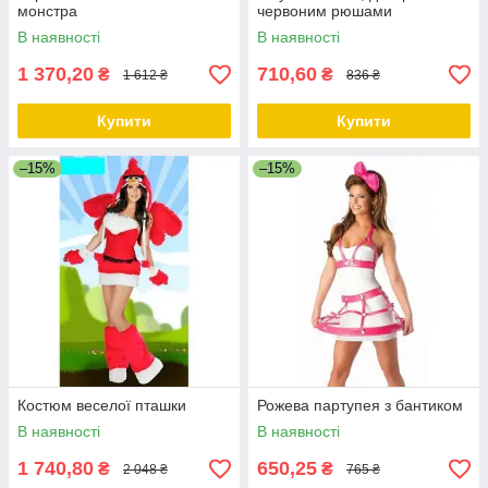
монстра
червоним рюшами
В наявності
В наявності
1 370,20
710,60
₴
₴
1 612 ₴
836 ₴
Купити
Купити
–15%
–15%
Костюм веселої пташки
Рожева партупея з бантиком
В наявності
В наявності
1 740,80
650,25
₴
₴
2 048 ₴
765 ₴