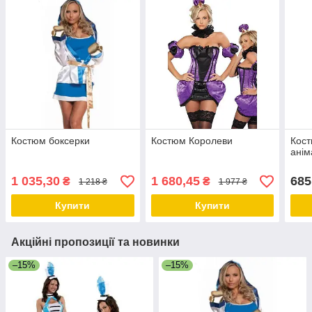
Костюм боксерки
Костюм Королеви
Кост
анім
1 035,30
1 680,45
685
₴
₴
1 218 ₴
1 977 ₴
Купити
Купити
Акційні пропозиції та новинки
–15%
–15%