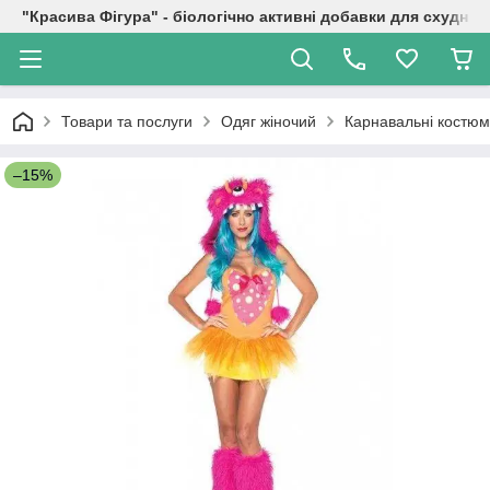
"Красива Фігура" - біологічно активні добавки для схуднен
Товари та послуги
Одяг жіночий
Карнавальні костю
–15%