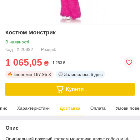
Костюм Монстрик
В наявності
Код: IXI20892
Роздріб
1 065,05
₴
1 253 ₴
Економія
187.95 ₴
Залишилось
6 днів
Купити
пис
Характеристики
Доставка
Оплата
Умови пове
Опис
Оригінальний рожевий костюм монстрика являє собою міні-