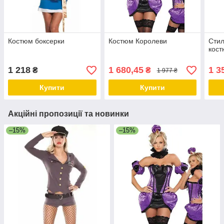
Костюм боксерки
Костюм Королеви
Стил
кост
1 218
1 680,45
1 3
₴
₴
1 977 ₴
Купити
Купити
Акційні пропозиції та новинки
–15%
–15%