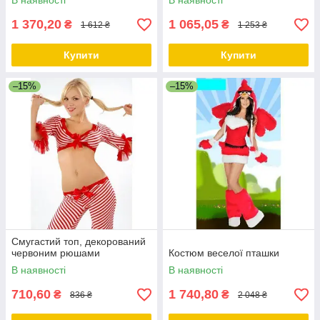
В наявності
В наявності
1 370,20
1 065,05
₴
₴
1 612 ₴
1 253 ₴
Купити
Купити
–15%
–15%
Смугастий топ, декорований
червоним рюшами
Костюм веселої пташки
В наявності
В наявності
710,60
1 740,80
₴
₴
836 ₴
2 048 ₴