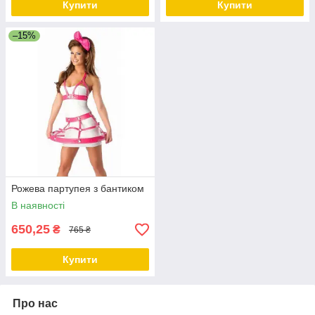
Купити
Купити
–15%
Рожева партупея з бантиком
В наявності
650,25
₴
765 ₴
Купити
Про нас