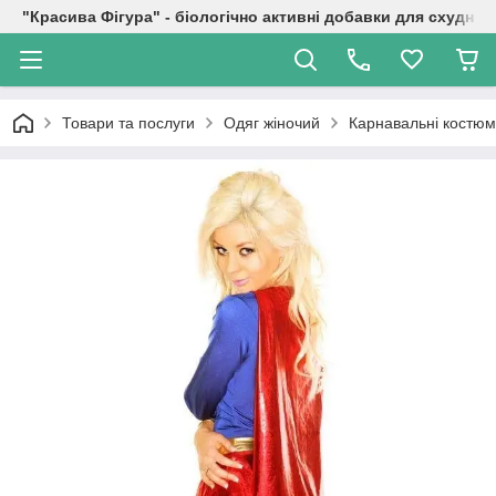
"Красива Фігура" - біологічно активні добавки для схуднен
Товари та послуги
Одяг жіночий
Карнавальні костю