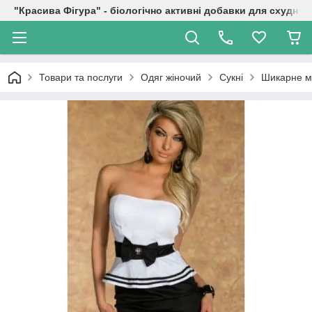
"Красива Фігура" - біологічно активні добавки для схуднен
Товари та послуги
Одяг жіночий
Сукні
Шикарне мі