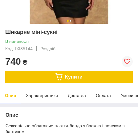
Шикарне міні-сукні
В наявності
Код: IXI35144
Роздріб
740
₴
Купити
Опис
Характеристики
Доставка
Оплата
Умови п
Опис
Сексапільне облягаюче плаття-бандо з баскою і пояском з
бантиком.