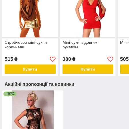
Стрейчевое міні-сукня
Міні-сукні з довгим
Міні
коричневе
рукавом.
515
380
505
₴
₴
Купити
Купити
Акційні пропозиції та новинки
–10%