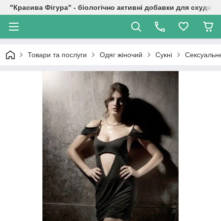
"Красива Фігура" - біологічно активні добавки для схуднен
Товари та послуги
Одяг жіночий
Сукні
Сексуальне