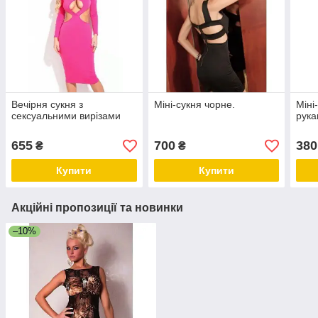
Вечірня сукня з
Міні-сукня чорне.
Міні
сексуальними вирізами
рука
655
700
380
₴
₴
Купити
Купити
Акційні пропозиції та новинки
–10%