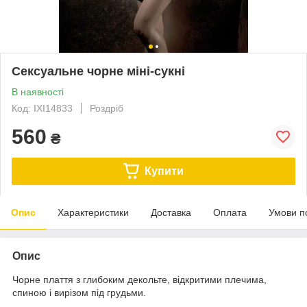
Сексуальне чорне міні-сукні
В наявності
Код: IXI14833
Роздріб
560
₴
Купити
Опис
Характеристики
Доставка
Оплата
Умови п
Опис
Чорне плаття з глибоким декольте, відкритими плечима,
спиною і вирізом під грудьми.