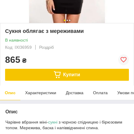
Сукня облягає з мереживами
В наявності
Код: IXI36959
Роздріб
865
₴
Купити
Опис
Характеристики
Доставка
Оплата
Умови п
Опис
Чарівне вбрання міні-
сукні
з чорною спідницею і бірюзовим
топом. Мережива, баска і напіввідчинені спина.