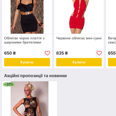
Облягає чорне плаття з
Червоне облягає міні-сукні
Вечі
широкими бретелями
секс
650
835
655
₴
₴
Купити
Купити
Акційні пропозиції та новинки
–10%