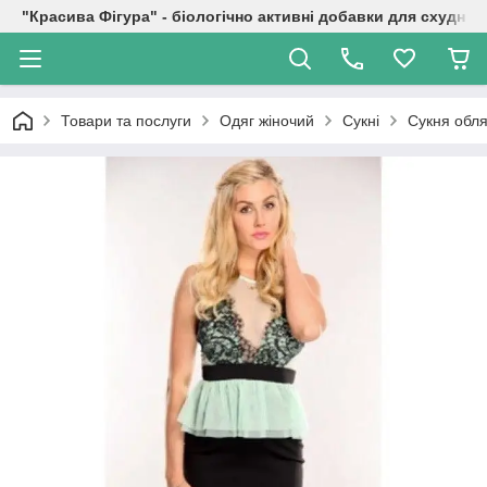
"Красива Фігура" - біологічно активні добавки для схуднен
Товари та послуги
Одяг жіночий
Сукні
Сукня обл