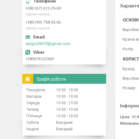
Характ
+380 (67) 612-29-69
прием заказа
ОСНОВН
+380 (99) 758-05-66
прием заказа
Виробни
Країна 
sergio26670@gmail.com
Колір
+380676122969
КОРИСТ
Бренд:
Графік роботи
Виробни
Розмір
Понеділок
10:00
19:00
Вівторок
10:00
19:00
Середа
10:00
19:00
Інформ
Четвер
10:00
19:00
Пʼятниця
10:00
18:00
Ціна:
95 ₴
Субота
Вихідний
Мінімаль
Неділя
Вихідний