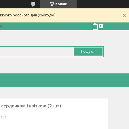
Кошик
ижчого робочого дня (сьогодні).
на
Пошук...
з сердечком і квіткою (2 шт)
7749