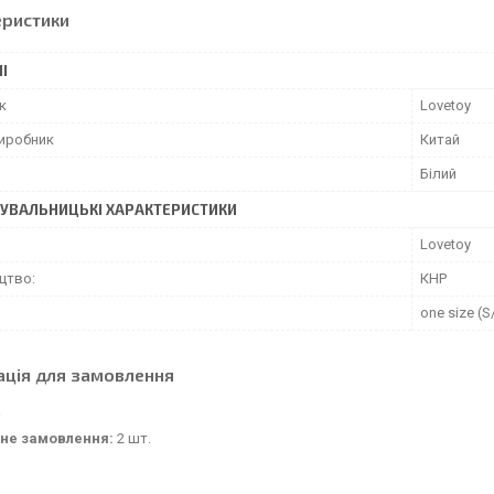
еристики
І
к
Lovetoy
виробник
Китай
Білий
УВАЛЬНИЦЬКІ ХАРАКТЕРИСТИКИ
Lovetoy
цтво:
КНР
one size (S
ація для замовлення
не замовлення:
2 шт.