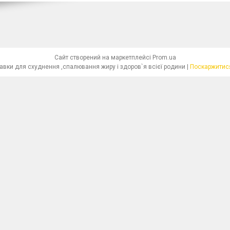
Сайт створений на маркетплейсі
Prom.ua
"Красива Фігура"-біологічно активні добавки для схуднення ,спалювання жиру і здоров`я всієї родини |
Поскаржитися