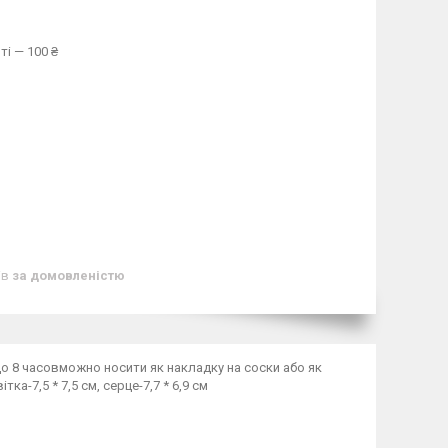
ті — 100 ₴
ів
за домовленістю
до 8 часовможно носити як накладку на соски або як
7,5 * 7,5 см, серце-7,7 * 6,9 см