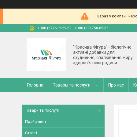
Зараз у компанії нер
+380 (67) 612-29-69
+380 (99) 758-05-66
"Красива Фігура" - біологічно
активні добавки для
схуднення, спалювання жиру і
здоров`я всієї родини
Головна
Товары та послуги
Про нас
К
Товари та послуги
Прайс лист
Статті