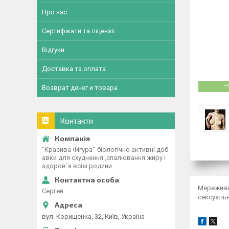
Про нас
Сертифікати та ліцензії
Відгуки
Доставка та оплата
–
Возврат денег и товара
Контакти
"Красива Фігура"-біологічно активні доб
авки для схуднення ,спалювання жиру і
здоров`я всієї родини
Мереживні
Сергей
сексуальн
вул. Корищенка, 32, Київ, Україна