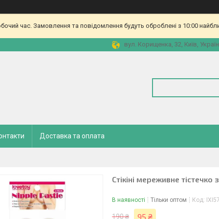
обочий час. Замовлення та повідомлення будуть оброблені з 10:00 найбл
вул. Корищенка, 32, Київ, Украї
онтакти
Доставка та оплата
Стікіні мереживне тістечко 
В наявності
Тільки оптом
Код:
IXI5
95 ₴
190 ₴