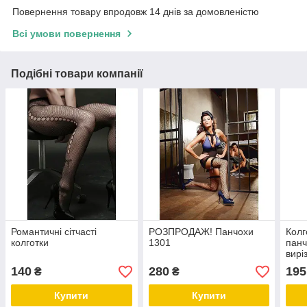
Повернення товару впродовж 14 днів за домовленістю
Всі умови повернення
Подібні товари компанії
Романтичні сітчасті
РОЗПРОДАЖ! Панчохи
Колг
колготки
1301
панч
вирі
140
280
195
₴
₴
Купити
Купити