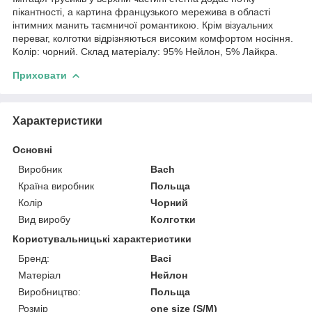
пікантності, а картина французького мережива в області
інтимних манить таємничої романтикою. Крім візуальних
переваг, колготки відрізняються високим комфортом носіння.
Колір: чорний. Склад матеріалу: 95% Нейлон, 5% Лайкра.
Приховати
Характеристики
Основні
Виробник
Bach
Країна виробник
Польща
Колір
Чорний
Вид виробу
Колготки
Користувальницькі характеристики
Бренд:
Baci
Матеріал
Нейлон
Виробництво:
Польща
Розмір
one size (S/M)