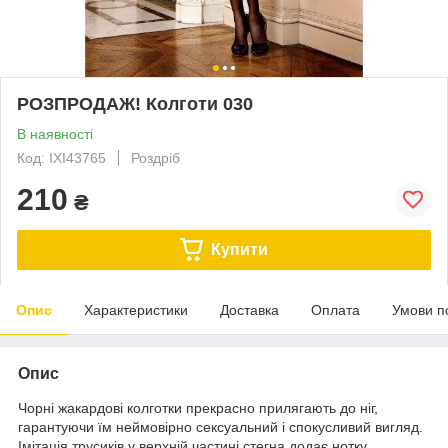
РОЗПРОДАЖ! Колготи 030
В наявності
Код: IXI43765
Роздріб
210
₴
Купити
Опис
Характеристики
Доставка
Оплата
Умови п
Опис
Чорні жакардові колготки прекрасно прилягають до ніг,
гарантуючи їм неймовірно сексуальний і спокусливий вигляд.
Імітація трусиків у верхній частині стегна додає нотку