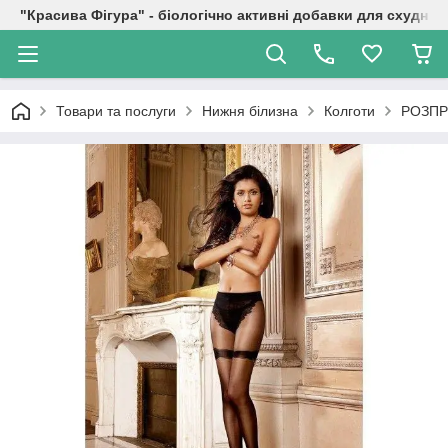
"Красива Фігура" - біологічно активні добавки для схуднен
Товари та послуги
Нижня білизна
Колготи
РОЗПР