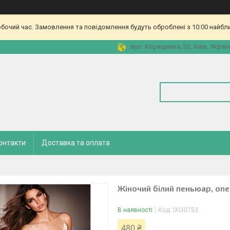
обочий час. Замовлення та повідомлення будуть оброблені з 10:00 найбл
вул. Корищенка, 32, Київ, Украї
онтакти
Доставка та оплата
Жіночий білий пеньюар, one
В наявності
Код:
IXI30753
480 ₴