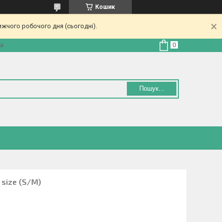
Кошик
ижчого робочого дня (сьогодні).
на
Пошук...
 size (S/M)