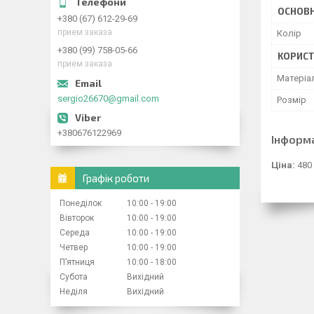
ОСНОВН
+380 (67) 612-29-69
прием заказа
Колір
+380 (99) 758-05-66
КОРИСТ
прием заказа
Матеріа
sergio26670@gmail.com
Розмір
+380676122969
Інформ
Ціна:
480
Графік роботи
Понеділок
10:00
19:00
Вівторок
10:00
19:00
Середа
10:00
19:00
Четвер
10:00
19:00
Пʼятниця
10:00
18:00
Субота
Вихідний
Неділя
Вихідний