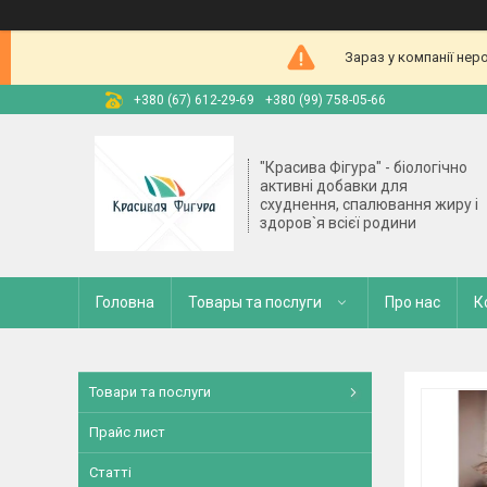
Зараз у компанії нер
+380 (67) 612-29-69
+380 (99) 758-05-66
"Красива Фігура" - біологічно
активні добавки для
схуднення, спалювання жиру і
здоров`я всієї родини
Головна
Товары та послуги
Про нас
К
Товари та послуги
Прайс лист
Статті