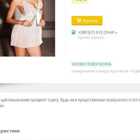
Купити
+380 (67) 612-29-69
прием заказа
повернення товару протягом 14 дн
цей вишуканий предмет одягу, будь-яка представниця прекрасної статі 
цю.
еристики