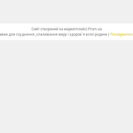
Сайт створений на маркетплейсі
Prom.ua
"Красива Фігура"-біологічно активні добавки для схуднення ,спалювання жиру і здоров`я всієї родини |
Поскаржитися