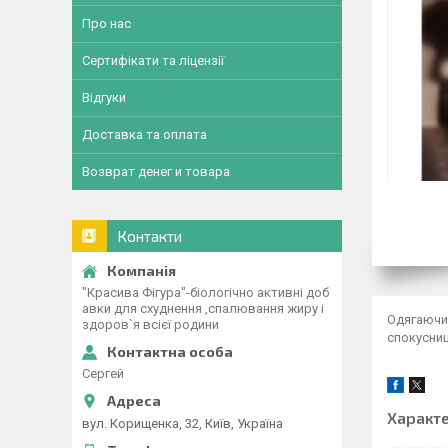
Про нас
Сертифікати та ліцензії
Відгуки
Доставка та оплата
Возврат денег и товара
Контакти
"Красива Фігура"-біологічно активні доб
авки для схуднення ,спалювання жиру і
Одягаючи 
здоров`я всієї родини
спокусни
Сергей
Характ
вул. Корищенка, 32, Київ, Україна