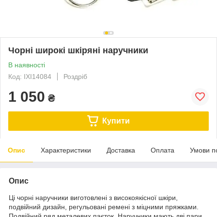
Чорні широкі шкіряні наручники
В наявності
Код: IXI14084
Роздріб
1 050
₴
Купити
Опис
Характеристики
Доставка
Оплата
Умови п
Опис
Ці чорні наручники виготовлені з високоякісної шкіри,
подвійний дизайн, регульовані ремені з міцними пряжками.
Подвійний ряд металевих паєток. Наручники мають дві пари