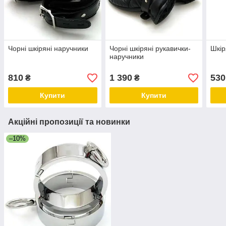
Чорні шкіряні наручники
Чорні шкіряні рукавички-
Шкір
наручники
810
1 390
530
₴
₴
Купити
Купити
Акційні пропозиції та новинки
–10%