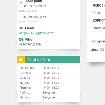
ОСНОВН
+380 (67) 612-29-69
прием заказа
Колір
+380 (99) 758-05-66
КОРИСТ
прием заказа
Матеріа
sergio26670@gmail.com
Інформ
+380676122969
Ціна:
950
Графік роботи
Понеділок
10:00
19:00
Вівторок
10:00
19:00
Середа
10:00
19:00
Четвер
10:00
19:00
Пʼятниця
10:00
18:00
Субота
Вихідний
Неділя
Вихідний