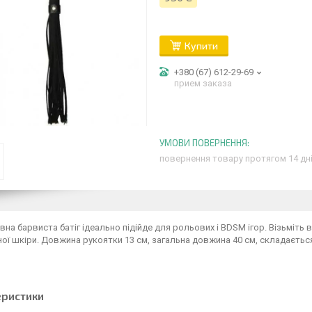
Купити
+380 (67) 612-29-69
прием заказа
повернення товару протягом 14 дн
на барвиста батіг ідеально підійде для рольових і BDSM ігор. Візьміть в
ої шкіри. Довжина рукоятки 13 см, загальна довжина 40 см, складається
еристики