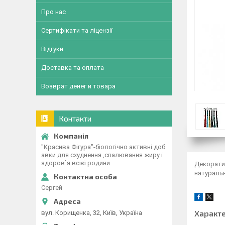
Про нас
Сертифікати та ліцензії
Відгуки
Доставка та оплата
Возврат денег и товара
Контакти
"Красива Фігура"-біологічно активні доб
авки для схуднення ,спалювання жиру і
здоров`я всієї родини
Декоратив
натуральн
Сергей
Характ
вул. Корищенка, 32, Київ, Україна