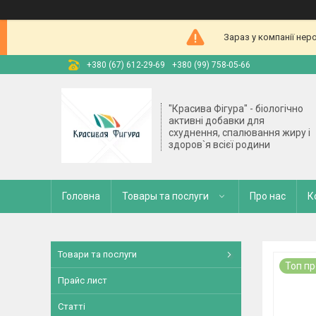
Зараз у компанії нер
+380 (67) 612-29-69
+380 (99) 758-05-66
"Красива Фігура" - біологічно
активні добавки для
схуднення, спалювання жиру і
здоров`я всієї родини
Головна
Товары та послуги
Про нас
К
Товари та послуги
Топ п
Прайс лист
Статті