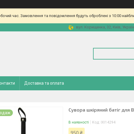
обочий час. Замовлення та повідомлення будуть оброблені з 10:00 найбл
вул. Корищенка, 32, Київ, Украї
онтакти
Доставка та оплата
Сувора шкіряний батіг для 
родаж
В наявності
Код:
IXI14294
950 ₴