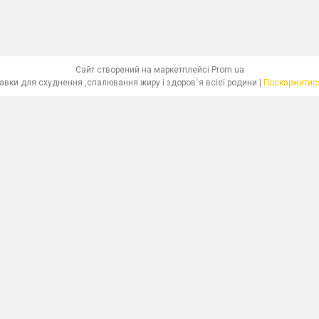
Сайт створений на маркетплейсі
Prom.ua
"Красива Фігура"-біологічно активні добавки для схуднення ,спалювання жиру і здоров`я всієї родини |
Поскаржитися