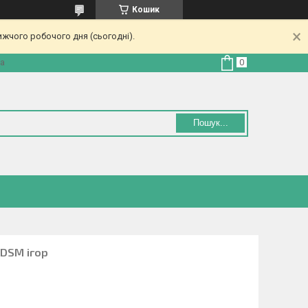
Кошик
ижчого робочого дня (сьогодні).
на
Пошук...
BDSM ігор