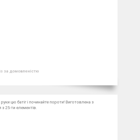
ів
за домовленістю
 руки цю батіг і починайте пороти! Виготовлена з
 з 25-ти елементів.