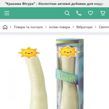
"Красива Фігура" - біологічно активні добавки для схуднен
Товари та послуги
Інтим-товари
Вібратори
Світит