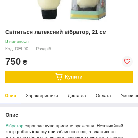
Світиться латексний вібратор, 21 см
В наявності
Код: DEL90
Роздріб
750
₴
Купити
Опис
Характеристики
Доставка
Оплата
Умови п
Опис
Вібратор
справляє дуже приємне враження. Незвичайний
колір робить іграшку привабливою зовні, а властивості
матеріалу і форма наділяють чудовими функціональними