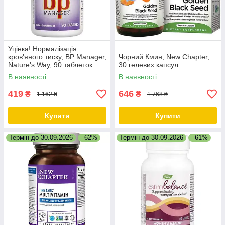
Уцінка! Нормалізація
кров'яного тиску, BP Manager,
Чорний Кмин, New Chapter,
Nature's Way, 90 таблеток
30 гелевих капсул
В наявності
В наявності
419
646
₴
₴
1 162 ₴
1 768 ₴
Купити
Купити
Термін до 30.09.2026
–62%
Термін до 30.09.2026
–61%