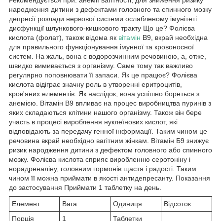
народження дитини з дефектами головного та спинного мозку
депресії розлади нервової системи ослабленому імунітеті
дисфункції шлункового-кишкового тракту Що це? Фолієва
кислота (фолат), також відома як
вітамін
В9, вкрай необхідна
для правильного функціонування імунної та кровоносної
систем. На жаль, вона є водорозчинним речовиною, а, отже,
швидко вимивається з організму. Саме тому так важливо
регулярно поповнювати її запаси. Як це працює? Фолієва
кислота відіграє значну роль в утворенні еритроцитів,
кров'яних елементів. Як наслідок, вона успішно бореться з
анемією. Вітамін В9 впливає на процес виробництва пуринів з
яких складаються клітини нашого організму. Також він бере
участь в процесі вироблення нуклеїнових кислот, які
відповідають за передачу генної інформації. Таким чином це
речовина вкрай необхідно вагітним жінкам. Вітамін Б9 знижує
ризик народження дитини з дефектом головного або спинного
мозку. Фолієва кислота сприяє виробленню серотоніну і
норадреналіну, головним гормонів щастя і радості. Таким
чином її можна приймати в якості антидепресанту. Показання
до застосування Приймати 1 таблетку на день.
Елемент
Вага
Одиниця
Відсоток
Порція
1
Таблетки