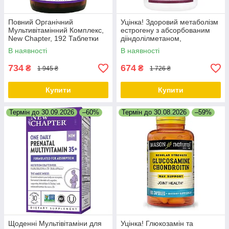
Повний Органічний
Уцінка! Здоровий метаболізм
Мультивітамінний Комплекс,
естрогену з абсорбованим
New Chapter, 192 Таблетки
дііндолілметаном,
EstroBalance with Absorbable
В наявності
В наявності
BR-DIM, Nature's Way, 60 таб.
734
674
₴
₴
1 945 ₴
1 726 ₴
Купити
Купити
Термін до 30.09.2026
–60%
Термін до 30.08.2026
–59%
Щоденні Мультівітаміни для
Уцінка! Глюкозамін та