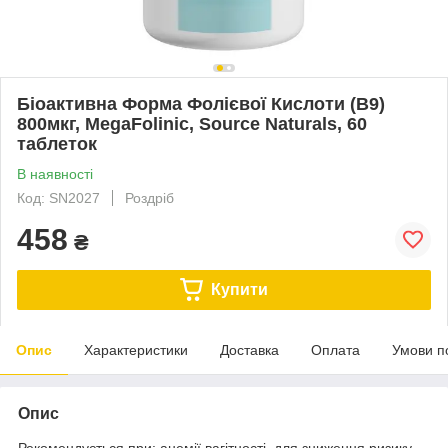
Біоактивна Форма Фолієвої Кислоти (В9)
800мкг, MegaFolinic, Source Naturals, 60
таблеток
В наявності
Код: SN2027
Роздріб
458
₴
Купити
Опис
Характеристики
Доставка
Оплата
Умови п
Опис
Рекомендується при: анемії вагітності, для зниження ризику