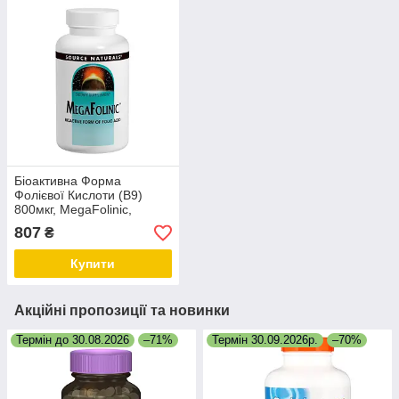
Біоактивна Форма
Фолієвої Кислоти (В9)
800мкг, MegaFolinic,
Source Naturals, 120
807
₴
таблеток
Купити
Акційні пропозиції та новинки
Термін до 30.08.2026
–71%
Термін 30.09.2026р.
–70%