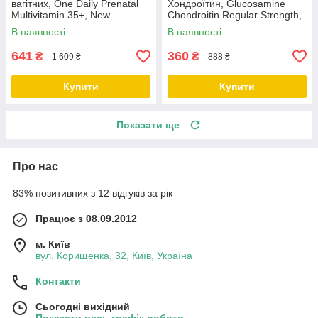
вагітних, One Daily Prenatal
Хондроїтин, Glucosamine
Multivitamin 35+, New
Chondroitin Regular Strength,
Chapter, 30 таблеток
Mason Natural, 100 капсул
В наявності
В наявності
641
360
₴
₴
1 609 ₴
888 ₴
Купити
Купити
Показати ще
Про нас
83% позитивних з 12 відгуків за рік
Працює з 08.09.2012
м. Київ
вул. Корищенка, 32, Київ, Україна
Контакти
Сьогодні вихідний