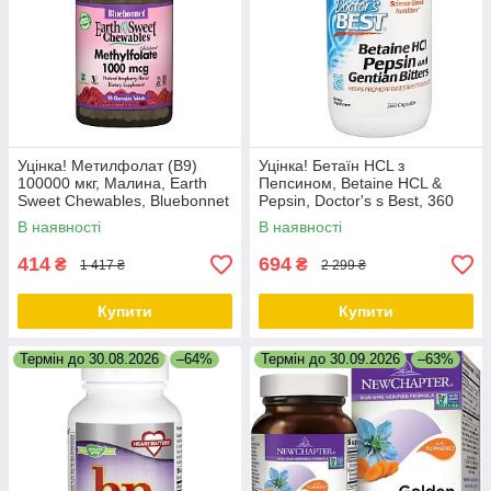
Уцінка! Метилфолат (B9)
Уцінка! Бетаїн HCL з
100000 мкг, Малина, Earth
Пепсином, Betaine HCL &
Sweet Chewables, Bluebonnet
Pepsin, Doctor's s Best, 360
Nutrition, 90 жувальних
капсул
В наявності
В наявності
таблеток
414
694
₴
₴
1 417 ₴
2 299 ₴
Купити
Купити
Термін до 30.08.2026
–64%
Термін до 30.09.2026
–63%