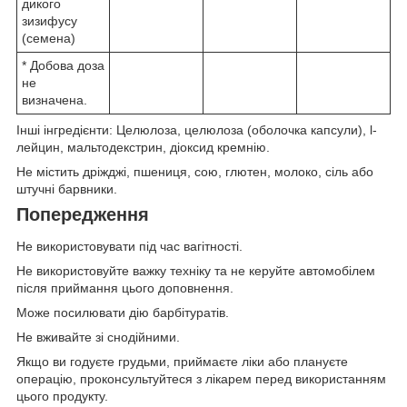
дикого
зизифусу
(семена)
* Добова доза
не
визначена.
Інші інгредієнти: Целюлоза, целюлоза (оболочка капсули), l-
лейцин, мальтодекстрин, діоксид кремнію.
Не містить дріжджі, пшениця, сою, глютен, молоко, сіль або
штучні барвники.
Попередження
Не використовувати під час вагітності.
Не використовуйте важку техніку та не керуйте автомобілем
після приймання цього доповнення.
Може посилювати дію барбітуратів.
Не вживайте зі снодійними.
Якщо ви годуєте грудьми, приймаєте ліки або плануєте
операцію, проконсультуйтеся з лікарем перед використанням
цього продукту.