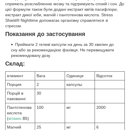
сприяють розслабленню мозку та підтримують спокій і сон. До
цієї формули також були додані екстракт квітів пасифлори,
екстракт дикої юби, магній і пантотенова кислота. Stress
Shield® Nighttime допомагає організму справлятися зі
стресом.
Показання до застосування
Приймати 2 гелеві капсули на день за 30 хвилин до
сну або за рекомендацією фахівця. Не перевищувати
рекомендовану дозу.
Склад:
елемент
Вага
Одиниця
Відсоток
Порция
2
капсулы
Порцій в
30
пакованні
Пантотенова
100
мг
2000
кислота
(
вітамін
В5)
Магний
25
мг
6