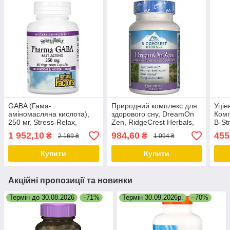
GABA (Гама-
Природний комплекс для
Уцін
аміномасляна кислота),
здорового сну, DreamOn
Комп
250 мг, Stress-Relax,
Zen, RidgeCrest Herbals,
B-St
Pharma GABA, Natural
60 вегетаріанських капсул
Way,
1 952,10
984,60
455
₴
₴
2 169 ₴
1 094 ₴
Factors, 60
капс
вегетаріанських капсул
Купити
Купити
Акційні пропозиції та новинки
Термін до 30.08.2026
–71%
Термін 30.09.2026р.
–70%