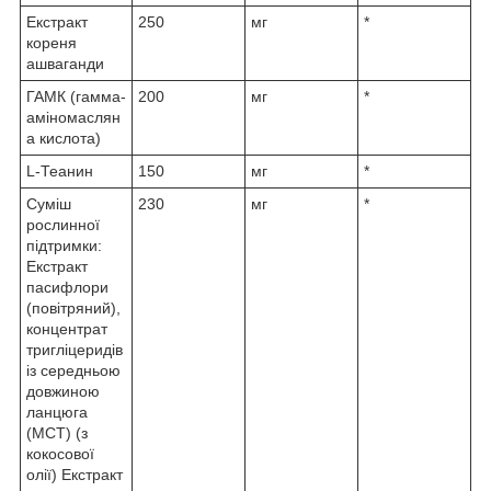
Екстракт
250
мг
*
кореня
ашваганди
ГАМК (гамма-
200
мг
*
аміномаслян
а кислота)
L-Теанин
150
мг
*
Суміш
230
мг
*
рослинної
підтримки:
Екстракт
пасифлори
(повітряний),
концентрат
тригліцеридів
із середньою
довжиною
ланцюга
(MCT) (з
кокосової
олії) Екстракт