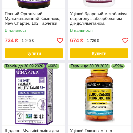
Повний Органічний
Уцінка! Здоровий метаболізм
Мультивітамінний Комплекс,
естрогену з абсорбованим
New Chapter, 192 Таблетки
дііндолілметаном,
EstroBalance with Absorbable
В наявності
В наявності
BR-DIM, Nature's Way, 60 таб.
734
674
₴
₴
1 945 ₴
1 726 ₴
Купити
Купити
Термін до 30.09.2026
–60%
Термін до 30.08.2026
–59%
Щоденні Мультівітаміни для
Уцінка! Глюкозамін та