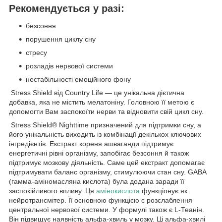
Рекомендується у разі:
безсоння
порушення циклу сну
стресу
розладів нервової системи
нестабільності емоційного фону
Stress Shield від Country Life — це унікальна дієтична
добавка, яка не містить мелатоніну. Головною її метою є
допомогти Вам заспокоїти нерви та відновити свій цикл сну.
Stress Shield® Nighttime призначений для підтримки сну, а
його унікальність виходить із комбінації декількох ключових
інгредієнтів. Екстракт кореня ашваганди підтримує
енергетичні рівні організму, запобігає безсоння й також
підтримує мозкову діяльність. Саме цей екстракт допомагає
підтримувати баланс організму, стимулюючи стан сну. GABA
(гамма-аміномасляна кислота) була додана заради її
заспокійливого впливу. Ця
амінокислота
функціонує як
нейротрансмітер. Її основною функцією є розслаблення
центральної нервової системи. У формулі також є L-Теанін.
Він підвищує наявність альфа-хвиль у мозку. Ці альфа-хвилі