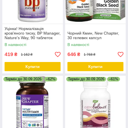
Уцінка! Нормалізація
кров'яного тиску, BP Manager,
Чорний Кмин, New Chapter,
Nature's Way, 90 таблеток
30 гелевих капсул
В наявності
В наявності
419
646
₴
₴
1 162 ₴
1 768 ₴
Купити
Купити
Термін до 30.09.2026
–62%
Термін до 30.09.2026
–61%