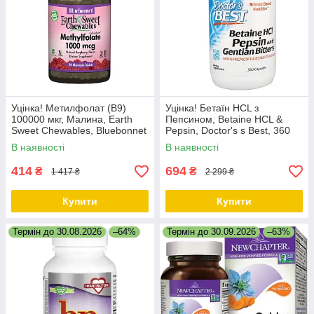
Уцінка! Метилфолат (B9)
Уцінка! Бетаїн HCL з
100000 мкг, Малина, Earth
Пепсином, Betaine HCL &
Sweet Chewables, Bluebonnet
Pepsin, Doctor's s Best, 360
Nutrition, 90 жувальних
капсул
В наявності
В наявності
таблеток
414
694
₴
₴
1 417 ₴
2 299 ₴
Купити
Купити
Термін до 30.08.2026
–64%
Термін до 30.09.2026
–63%