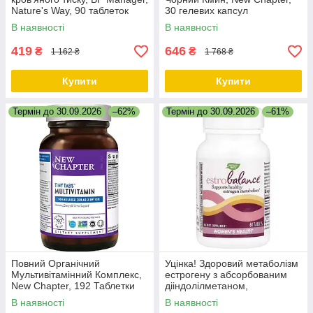
Nature's Way, 90 таблеток
30 гелевих капсул
В наявності
В наявності
419
646
₴
₴
1 162 ₴
1 768 ₴
Купити
Купити
Термін до 30.09.2026
–62%
Термін до 30.09.2026
–61%
Повний Органічний
Уцінка! Здоровий метаболізм
Мультивітамінний Комплекс,
естрогену з абсорбованим
New Chapter, 192 Таблетки
дііндолілметаном,
EstroBalance with Absorbable
В наявності
В наявності
BR-DIM, Nature's Way, 60 таб.