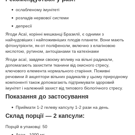
ослабленому імунітеті
розладів нервової системи
депресії
Ягоди Асаї, корінні мешканці Бразилії, є одними з
найчудовіших і найпоживніших плодів планети. Вони мають
фітонутрієнти, як-от поліфеноли, включно з елагіновою
кислотою, рутином, антоціанами та катехінами
Ягоди асаї, завдяки своєму впливу на вільні радикали,
допомагають захистити тканини від окисного стресу,
ключового елемента нормального старіння. Поживні
речовини й акцептори вільних радикалів у цьому природному
компоненті також допомагають підтримувати здоровий
імунітет і належний захист від типового біологічного стресу.
Показання до застосування
Приймати 1-2 гелеву капсулу 1-2 рази на день.
Склад порції — 2 капсули:
Порцій в упаковці: 50
Асаи - 1000 мг