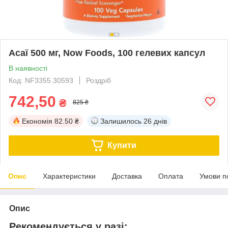
Асаї 500 мг, Now Foods, 100 гелевих капсул
В наявності
Код: NF3355.30593
Роздріб
742,50
₴
825 ₴
Економія
82.50 ₴
Залишилось
26 днів
Купити
Опис
Характеристики
Доставка
Оплата
Умови п
Опис
Рекомендується у разі: