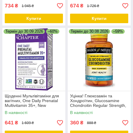
734
674
₴
₴
1 945 ₴
1 726 ₴
Купити
Купити
Термін до 30.09.2026
–60%
Термін до 30.08.2026
–59%
Щоденні Мультівітаміни для
Уцінка! Глюкозамін та
вагітних, One Daily Prenatal
Хондроїтин, Glucosamine
Multivitamin 35+, New
Chondroitin Regular Strength,
Chapter, 30 таблеток
Mason Natural, 100 капсул
В наявності
В наявності
641
360
₴
₴
1 609 ₴
888 ₴