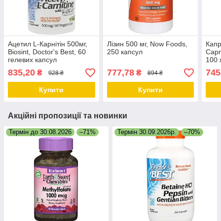
Ацетил L-Карнітін 500мг,
Лізин 500 мг, Now Foods,
Капр
Biosint, Doctor's Best, 60
250 капсул
Capr
гелевих капсул
100 
835,20
777,78
745
₴
₴
928 ₴
894 ₴
Купити
Купити
Акційні пропозиції та новинки
Термін до 30.08.2026
–71%
Термін 30.09.2026р.
–70%