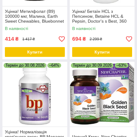
Уцінка! Метилфолат (B9)
Уцінка! Бетаїн HCL з
100000 мкг, Малина, Earth
Пепсином, Betaine HCL &
Sweet Chewables, Bluebonnet
Pepsin, Doctor's s Best, 360
Nutrition, 90 жувальних
капсул
В наявності
В наявності
таблеток
414
694
₴
₴
1 417 ₴
2 299 ₴
Купити
Купити
Термін до 30.08.2026
–64%
Термін до 30.09.2026
–63%
Уцінка! Нормалізація
кров'яного тиску, BP Manager,
Чорний Кмин, New Chapter,