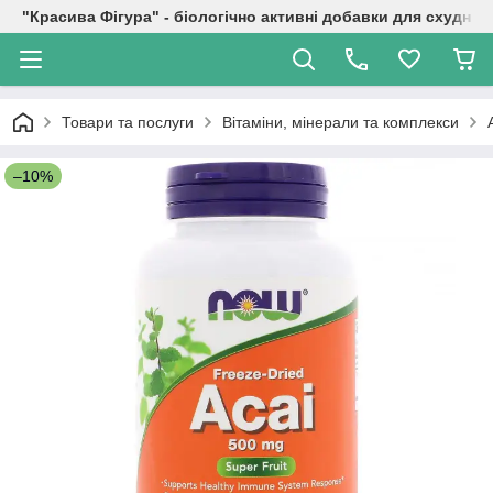
"Красива Фігура" - біологічно активні добавки для схуднен
Товари та послуги
Вітаміни, мінерали та комплекси
–10%