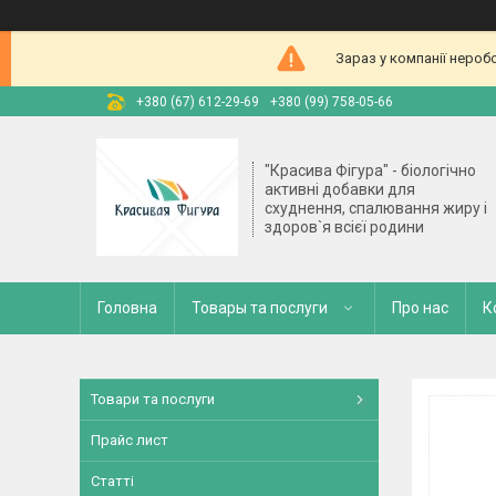
Зараз у компанії нероб
+380 (67) 612-29-69
+380 (99) 758-05-66
"Красива Фігура" - біологічно
активні добавки для
схуднення, спалювання жиру і
здоров`я всієї родини
Головна
Товары та послуги
Про нас
К
Товари та послуги
Прайс лист
Статті