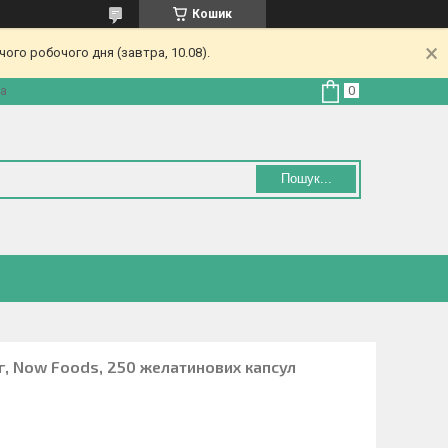
Кошик
ого робочого дня (завтра, 10.08).
на
Пошук...
г, Now Foods, 250 желатинових капсул