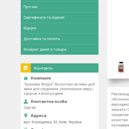
Про нас
Сертифікати та ліцензії
Відгуки
Доставка та оплата
Возврат денег и товара
Контакти
"Красива Фігура"-біологічно активні доб
авки для схуднення ,спалювання жиру і
здоров`я всієї родини
Рекоменду
оболонок 
вирощеної
Сергей
хімікати.
справляет
качестве
вул. Корищенка, 32, Київ, Україна
налажива