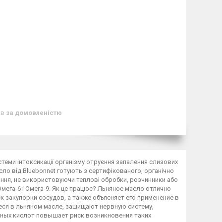
ів
за домовленістю
стеми інтоксикації організму отруєння запалення слизових
ло від Bluebonnet готують з сертифікованого, органічно
ння, не використовуючи теплові обробки, розчинники або
Омега-6 і Омега-9. Як це працює? Льняное масло отлично
 закупорки сосудов, а также объясняет его применение в
ся в льняном масле, защищают нервную систему,
ных кислот повышает риск возникновения таких