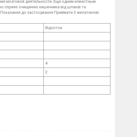
ния мозговой деятельности. Еще одним известным
но сприяє очищенню кишечника від шлаків та
. Показання до застосування Приймати 3 желатинові
Відсоток
4
2