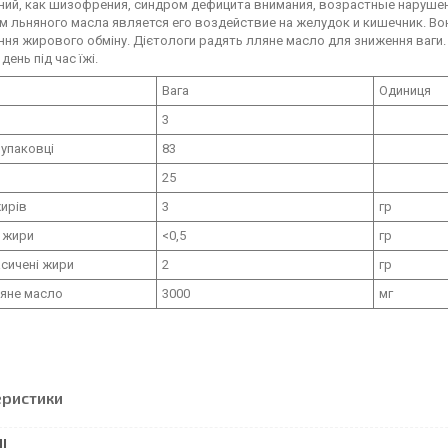
ний, как шизофрения, синдром дефицита внимания, возрастные наруше
 льняного масла является его воздействие на желудок и кишечник. Во
ня жирового обміну. Дієтологи радять лляне масло для зниження ваги
день під час їжі.
Вага
Одиниця
3
 упаковці
83
25
ирів
3
гр
 жири
<0,5
гр
сичені жири
2
гр
ляне масло
3000
мг
еристики
І