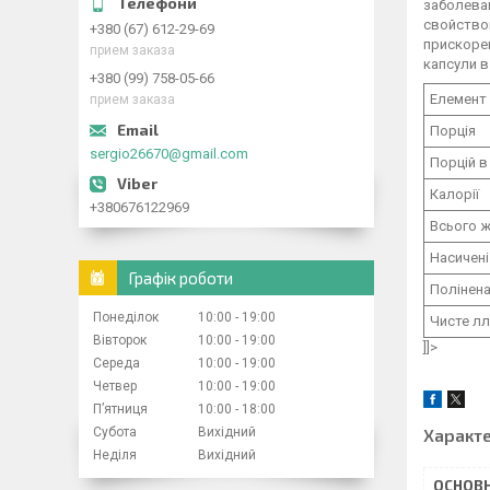
заболева
свойством
+380 (67) 612-29-69
прискорен
прием заказа
капсули в 
+380 (99) 758-05-66
Елемент
прием заказа
Порція
sergio26670@gmail.com
Порцій в
Калорії
+380676122969
Всього ж
Насичені
Графік роботи
Полінена
Понеділок
10:00
19:00
Чисте л
Вівторок
10:00
19:00
]]>
Середа
10:00
19:00
Четвер
10:00
19:00
Пʼятниця
10:00
18:00
Субота
Вихідний
Характ
Неділя
Вихідний
ОСНОВН