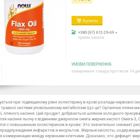
Купити
+380 (67) 612-29-69
прием заказа
повернення товару протягом 14 дн
ється при: підвищеному рівні холестерину в крові розлади нервової си
травної системи уповільненому метаболізмі Що це? Органічне лляне мас
, лляного насіння. Цей продукт добувається шляхом холодного пресува
 Олія насіння льону є відмінним джерелом омега-жирних кислот Омега-3, 
ся с повышенным холестерином в крови. Это значительно снижает риск
 предупреждения инфарктов и инсультов. Жирные кислоты, содержащие
я коммуникации между нервными клетками. Доказано, что дефицит жир