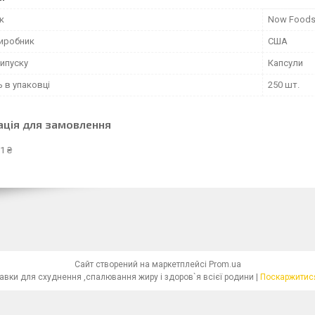
к
Now Food
виробник
США
ипуску
Капсули
ь в упаковці
250 шт.
ація для замовлення
1 ₴
Сайт створений на маркетплейсі
Prom.ua
"Красива Фігура"-біологічно активні добавки для схуднення ,спалювання жиру і здоров`я всієї родини |
Поскаржитися