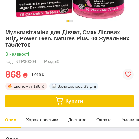
Мультивітаміни для Дівчат, Смак Лісових
Ягід, Power Teen, Natures Plus, 60 жувальних
таблеток
В наявності
Код: NTP30004
Роздріб
868
₴
1 066 ₴
Економія
198 ₴
Залишилось
33 дні
Купити
Опис
Характеристики
Доставка
Оплата
Умови п