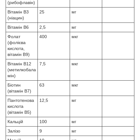
(рибофлавін)
Вітамін В3
25
мг
(ніацин)
Вітамін В6
2,5
мг
Фолат
400
мкг
(фолієва
кислота,
вітамін В9)
Вітамін В12
7,5
мкг
(метилкобала
мін)
Біотин
63
мкг
(вітамін В7)
Пантотенова
12,5
мг
кислота
(вітамін В5)
Кальцій
100
мг
Залізо
9
мг