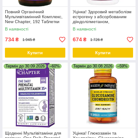
Повний Органічний
Уцінка! Здоровий метаболізм
Мультивітамінний Комплекс,
естрогену з абсорбованим
New Chapter, 192 Таблетки
дііндолілметаном,
EstroBalance with Absorbable
В наявності
В наявності
BR-DIM, Nature's Way, 60 таб.
734
674
₴
₴
1 945 ₴
1 726 ₴
Купити
Купити
Термін до 30.09.2026
–60%
Термін до 30.08.2026
–59%
Щоденні Мультівітаміни для
Уцінка! Глюкозамін та