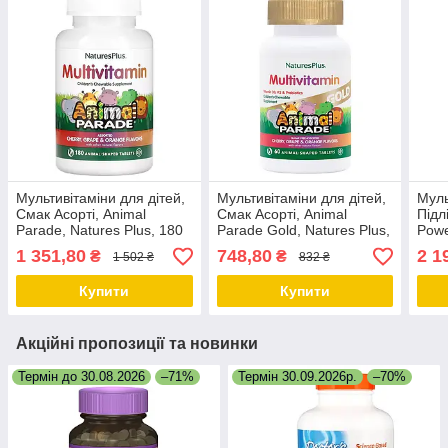
Мультивітаміни для дітей,
Мультивітаміни для дітей,
Муль
Смак Асорті, Animal
Смак Асорті, Animal
Підлі
Parade, Natures Plus, 180
Parade Gold, Natures Plus,
Powe
жувальних таблеток
60 жувальних таблеток
180 
1 351,80
748,80
2 1
₴
₴
1 502 ₴
832 ₴
Купити
Купити
Акційні пропозиції та новинки
Термін до 30.08.2026
–71%
Термін 30.09.2026р.
–70%