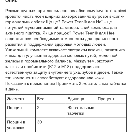
Опис
Рекомендується при: знесиленні ослабленому імунітеті карієсі
кровоточивість ясен шкірних захворюваннях вугрової висипки
гормональних збоях Що це? Power Teen® для Неї – це
потужний мультивітамінний та мінеральний комплекс для
активного підлітка. Як це працює? Power Teen® для Нее
содержит все необходимые компоненты для правильного
развития и поддержания здоровья молодых людей.
Уникальный комплекс включает экстракты клюквы, пажитника
и яма для улучшения здоровья мочевых путей, молочной
железы и горомнального баланса. Между тем, экстракт
клюквы и пробиотики (K12 и M18) поддерживают
естественную защиту внутреннего уха, зубов и десен. Также
эти компоненты способствуют оздоровлению кожи.
Показания к применению Принимать 2 жевательные таблетки
в день.
Элемент
Вес
Единица
Процент
Порция
2
Жевательные
таблетки
Порций в
30
упаковке