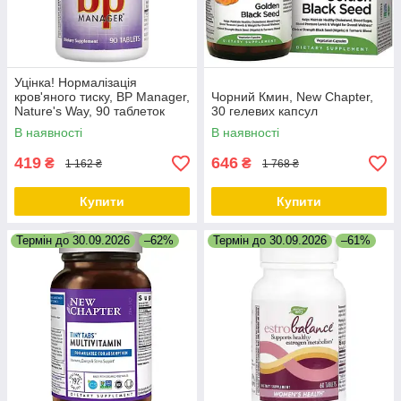
Уцінка! Нормалізація
кров'яного тиску, BP Manager,
Чорний Кмин, New Chapter,
Nature's Way, 90 таблеток
30 гелевих капсул
В наявності
В наявності
419
646
₴
₴
1 162 ₴
1 768 ₴
Купити
Купити
Термін до 30.09.2026
–62%
Термін до 30.09.2026
–61%