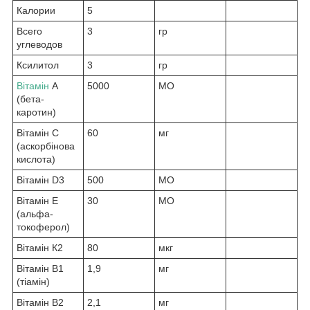
Калории
5
Всего
3
гр
углеводов
Ксилитол
3
гр
Вітамін
А
5000
МО
(бета-
каротин)
Вітамін С
60
мг
(аскорбінова
кислота)
Вітамін D3
500
МО
Вітамін Е
30
МО
(альфа-
токоферол)
Вітамін К2
80
мкг
Вітамін В1
1,9
мг
(тіамін)
Вітамін В2
2,1
мг