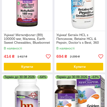
Уцінка! Метилфолат (B9)
Уцінка! Бетаїн HCL з
100000 мкг, Малина, Earth
Пепсином, Betaine HCL &
Sweet Chewables, Bluebonnet
Pepsin, Doctor's s Best, 360
Nutrition, 90 жувальних
капсул
В наявності
В наявності
таблеток
414
694
₴
₴
1 417 ₴
2 299 ₴
Купити
Купити
Термін до 30.08.2026
–64%
Термін до 30.09.2026
–63%