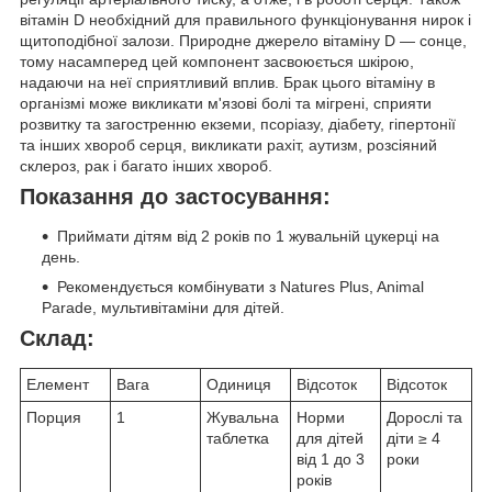
вітамін D необхідний для правильного функціонування нирок і
щитоподібної залози. Природне джерело вітаміну D — сонце,
тому насамперед цей компонент засвоюється шкірою,
надаючи на неї сприятливий вплив. Брак цього вітаміну в
організмі може викликати м'язові болі та мігрені, сприяти
розвитку та загостренню екземи, псоріазу, діабету, гіпертонії
та інших хвороб серця, викликати рахіт, аутизм, розсіяний
склероз, рак і багато інших хвороб.
Показання до застосування:
Приймати дітям від 2 років по 1 жувальній цукерці на
день.
Рекомендується комбінувати з Natures Plus, Animal
Parade, мультивітаміни для дітей.
Склад:
Елемент
Вага
Одиниця
Відсоток
Відсоток
Порция
1
Жувальна
Норми
Дорослі та
таблетка
для дітей
діти ≥ 4
від 1 до 3
роки
років