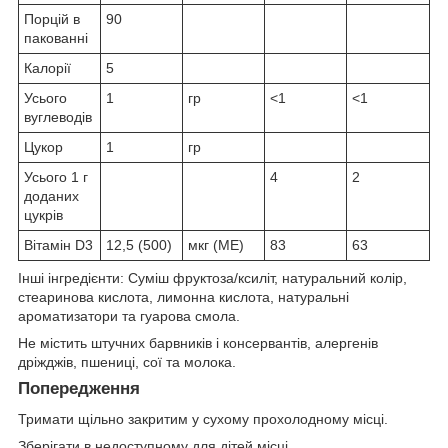
Порцій в
90
пакованні
Калорії
5
Усього
1
гр
<1
<1
вуглеводів
Цукор
1
гр
Усього 1 г
4
2
доданих
цукрів
Вітамін D3
12,5 (500)
мкг (МЕ)
83
63
Інші інгредієнти: Суміш фруктоза/ксиліт, натуральний колір,
стеаринова кислота, лимонна кислота, натуральні
ароматизатори та гуарова смола.
Не містить штучних барвників і консервантів, алергенів
дріжджів, пшениці, сої та молока.
Попередження
Тримати щільно закритим у сухому прохолодному місці.
Зберігати в недоступному для дітей місці.