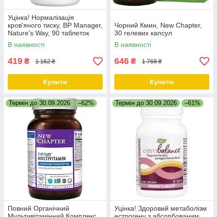
Уцінка! Нормалізація
кров'яного тиску, BP Manager,
Чорний Кмин, New Chapter,
Nature's Way, 90 таблеток
30 гелевих капсул
В наявності
В наявності
419
646
₴
₴
1 162 ₴
1 768 ₴
Купити
Купити
Термін до 30.09.2026
–62%
Термін до 30.09.2026
–61%
Повний Органічний
Уцінка! Здоровий метаболізм
Мультивітамінний Комплекс,
естрогену з абсорбованим