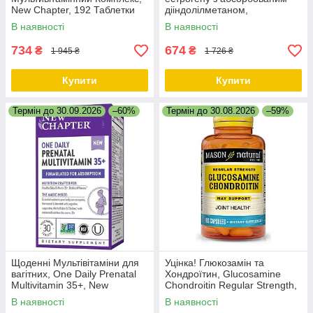
New Chapter, 192 Таблетки
дііндолілметаном,
EstroBalance with Absorbable
В наявності
В наявності
BR-DIM, Nature's Way, 60 таб.
734
674
₴
₴
1 945 ₴
1 726 ₴
Купити
Купити
Термін до 30.09.2026
–60%
Термін до 30.08.2026
–59%
Щоденні Мультівітаміни для
Уцінка! Глюкозамін та
вагітних, One Daily Prenatal
Хондроїтин, Glucosamine
Multivitamin 35+, New
Chondroitin Regular Strength,
Chapter, 30 таблеток
Mason Natural, 100 капсул
В наявності
В наявності