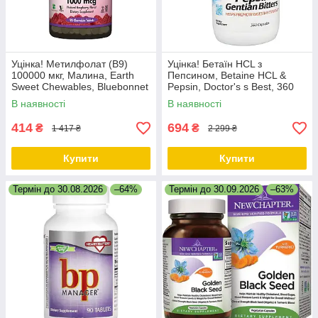
Уцінка! Метилфолат (B9)
Уцінка! Бетаїн HCL з
100000 мкг, Малина, Earth
Пепсином, Betaine HCL &
Sweet Chewables, Bluebonnet
Pepsin, Doctor's s Best, 360
Nutrition, 90 жувальних
капсул
В наявності
В наявності
таблеток
414
694
₴
₴
1 417 ₴
2 299 ₴
Купити
Купити
Термін до 30.08.2026
–64%
Термін до 30.09.2026
–63%