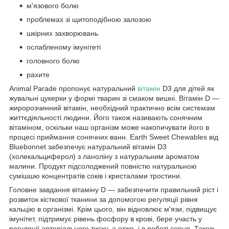
м'язового болю
проблемах зі щитоподібною залозою
шкірних захворювань
ослабленому імунітеті
головного болю
рахите
Animal Parade пропонує натуральний
вітамін
D3 для дітей як
жувальні цукерки у формі тварин зі смаком вишні. Вітамін D —
жиророзчинний вітамін, необхідний практично всім системам
життєдіяльності людини. Його також називають сонячним
вітаміном, оскільки наш організм може накопичувати його в
процесі приймання сонячних ванн. Earth Sweet Chewables від
Bluebonnet забезпечує натуральний вітамін D3
(холекальциферол) з ланоліну з натуральним ароматом
малини. Продукт підсолоджений повністю натуральною
сумішшю концентратів соків і кристалами тростини.
Головне завдання вітаміну D — забезпечити правильний ріст і
розвиток кісткової тканини за допомогою регуляції рівня
кальцію в організмі. Крім цього, він відновлює м'язи, підвищує
імунітет, підтримує рівень фосфору в крові, бере участь у
регуляції артеріального тиску, а отже, і в роботі серця. Також