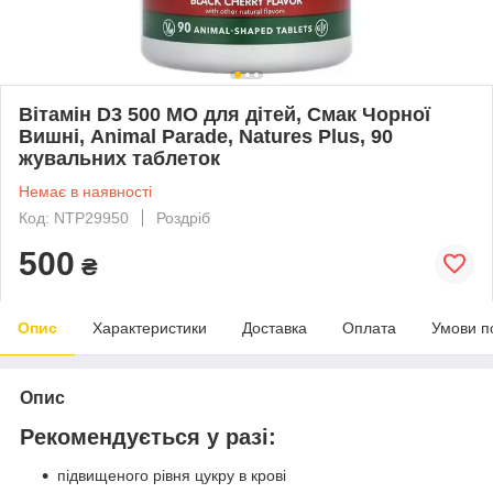
Вітамін D3 500 МО для дітей, Смак Чорної
Вишні, Animal Parade, Natures Plus, 90
жувальних таблеток
Немає в наявності
Код: NTP29950
Роздріб
500
₴
Опис
Характеристики
Доставка
Оплата
Умови п
Опис
Рекомендується у разі:
підвищеного рівня цукру в крові