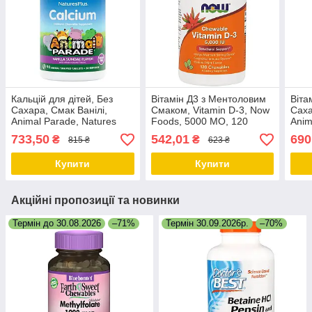
Кальцій для дітей, Без
Вітамін Д3 з Ментоловим
Віта
Сахара, Смак Ванілі,
Смаком, Vitamin D-3, Now
Саха
Animal Parade, Natures
Foods, 5000 МО, 120
Anim
Plus, 90 жувальних
жувальних таблеток
Plus
733,50
542,01
690
₴
₴
815 ₴
623 ₴
таблеток
табл
Купити
Купити
Акційні пропозиції та новинки
Термін до 30.08.2026
–71%
Термін 30.09.2026р.
–70%