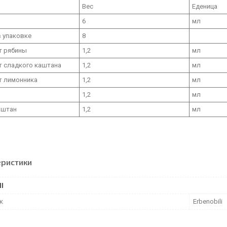
Вес
Еденица
6
мл
в упаковке
8
т рябины
1,2
мл
т сладкого каштана
1,2
мл
т лимонника
1,2
мл
1,2
мл
аштан
1,2
мл
еристики
І
к
Erbenobili