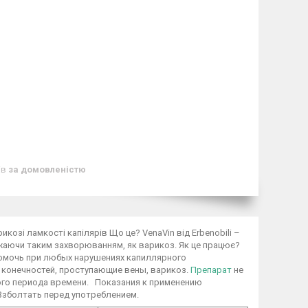
ів
за домовленістю
козі ламкості капілярів Що це? VenaVin від Erbenobili –
джаючи таким захворюванням, як варикоз. Як це працює?
омочь при любых нарушениях капиллярного
 конечностей, проступающие вены, варикоз.
Препарат
не
ого периода времени. Показания к применению
 Взболтать перед употреблением.