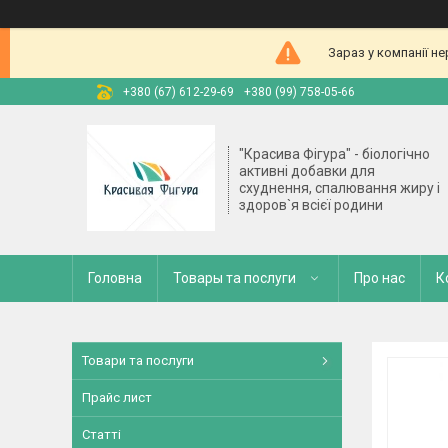
Зараз у компанії н
+380 (67) 612-29-69
+380 (99) 758-05-66
"Красива Фігура" - біологічно
активні добавки для
схуднення, спалювання жиру і
здоров`я всієї родини
Головна
Товары та послуги
Про нас
К
Товари та послуги
Прайс лист
Статті