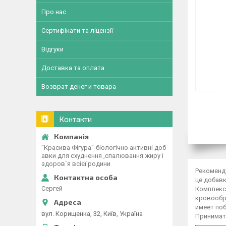
Про нас
Сертифікати та ліцензії
Відгуки
Доставка та оплата
Возврат денег и товара
Контакти
"Красива Фігура"-біологічно активні доб
авки для схуднення ,спалювання жиру і
здоров`я всієї родини
Рекоменду
це добавк
Сергей
Комплекс
кровообра
имеет по
вул. Корищенка, 32, Київ, Україна
Принимать