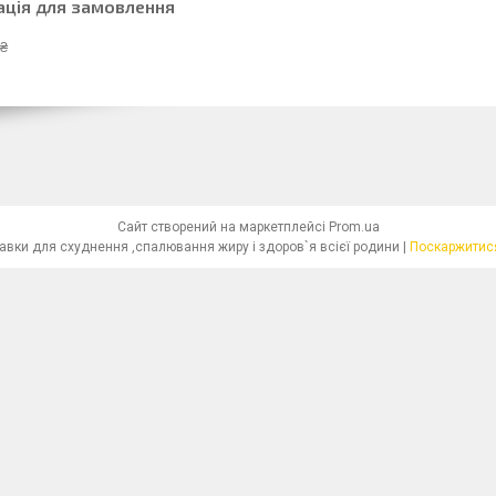
ація для замовлення
 ₴
Сайт створений на маркетплейсі
Prom.ua
"Красива Фігура"-біологічно активні добавки для схуднення ,спалювання жиру і здоров`я всієї родини |
Поскаржитися