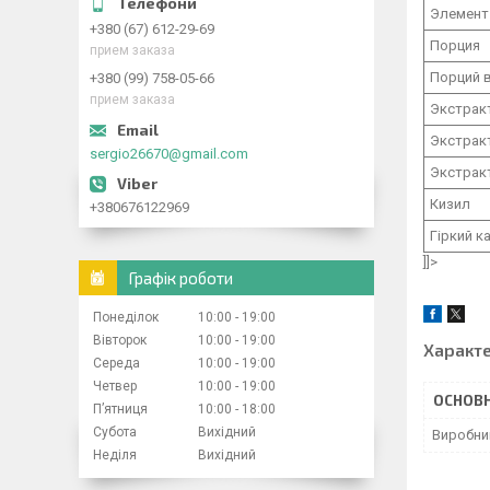
Элемент
+380 (67) 612-29-69
Порция
прием заказа
Порций 
+380 (99) 758-05-66
прием заказа
Экстрак
Экстрак
sergio26670@gmail.com
Экстрак
Кизил
+380676122969
Гіркий к
]]>
Графік роботи
Понеділок
10:00
19:00
Вівторок
10:00
19:00
Характ
Середа
10:00
19:00
Четвер
10:00
19:00
ОСНОВН
Пʼятниця
10:00
18:00
Субота
Вихідний
Виробни
Неділя
Вихідний