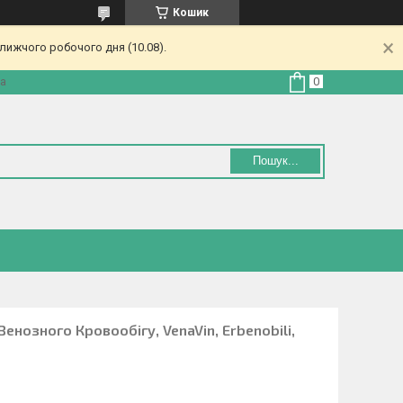
Кошик
лижчого робочого дня (10.08).
на
Пошук...
енозного Кровообігу, VenaVin, Erbenobili,