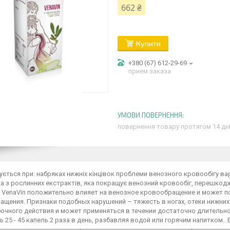
662 ₴
Купити
+380 (67) 612-29-69
прием заказа
повернення товару протягом 14 дн
ється при: набряках нижніх кінцівок проблеми венозного кровообігу вари
а з рослинних екстрактів, яка покращує венозний кровообіг, перешко
 VenaVin положительно влияет на венозное кровообращение и может п
щения. Признаки подобных нарушений – тяжесть в ногах, отеки нижних
бочного действия и может применяться в течении достаточно длительн
 25 - 45 капель 2 раза в день, разбавляя водой или горячим напитком..