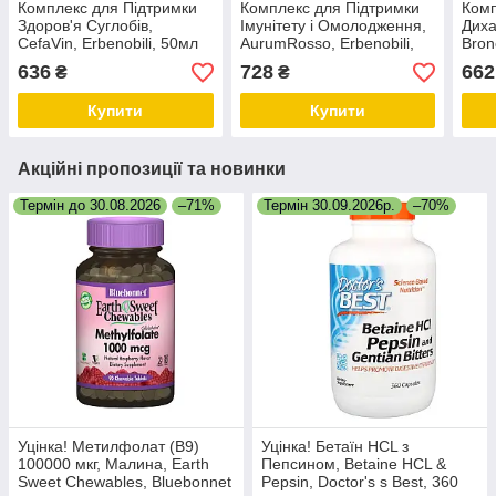
Комплекс для Підтримки
Комплекс для Підтримки
Комп
Здоров'я Суглобів,
Імунітету і Омолодження,
Диха
CefaVin, Erbenobili, 50мл
AurumRosso, Erbenobili,
Bron
краплі
10мл краплі
50мл
636
728
662
₴
₴
Купити
Купити
Акційні пропозиції та новинки
Термін до 30.08.2026
–71%
Термін 30.09.2026р.
–70%
Уцінка! Метилфолат (B9)
Уцінка! Бетаїн HCL з
100000 мкг, Малина, Earth
Пепсином, Betaine HCL &
Sweet Chewables, Bluebonnet
Pepsin, Doctor's s Best, 360