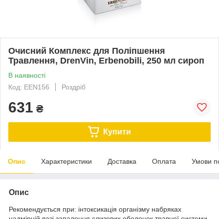
Очисний Комплекс для Поліпшення
Травлення, DrenVin, Erbenobili, 250 мл сироп
В наявності
Код: EEN156
Роздріб
631
₴
Купити
Опис
Характеристики
Доставка
Оплата
Умови п
Опис
Рекомендується при: інтоксикація організму набряках
надмірній вазі запалення слизових оболонок травної системи