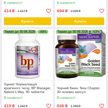
Nutrition, 90 жувальних
капсул
В наявності
В наявності
таблеток
414
694
₴
₴
1 417 ₴
2 299 ₴
Купити
Купити
Термін до 30.08.2026
–64%
Термін до 30.09.2026
–63%
Уцінка! Нормалізація
кров'яного тиску, BP Manager,
Чорний Кмин, New Chapter,
Nature's Way, 90 таблеток
30 гелевих капсул
В наявності
В наявності
419
646
₴
₴
1 162 ₴
1 768 ₴