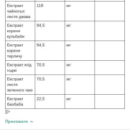
Екстракт
118
мг
чайногых
листя джава
Екстракт
94,5
мг
кореня
кульбаби
Екстракт
94,5
мг
кореня
тирличу
Екстракт ягід
70,5
мг
годжі
Екстракт
70,5
мг
листя
зеленого чаю
Екстракт
22,5
мг
баобаба
]]>
Приховати