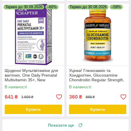
Термін до 30.09.2026
–60%
Термін до 30.08.2026
–59%
Щоденні Мультівітаміни для
Уцінка! Глюкозамін та
вагітних, One Daily Prenatal
Хондроїтин, Glucosamine
Multivitamin 35+, New
Chondroitin Regular Strength,
Chapter, 30 таблеток
Mason Natural, 100 капсул
В наявності
В наявності
641
360
₴
₴
1 609 ₴
888 ₴
Купити
Купити
Показати ще