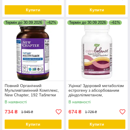
Купити
Купити
Термін до 30.09.2026
–62%
Термін до 30.09.2026
–61%
Повний Органічний
Уцінка! Здоровий метаболізм
Мультивітамінний Комплекс,
естрогену з абсорбованим
New Chapter, 192 Таблетки
дііндолілметаном,
EstroBalance with Absorbable
В наявності
В наявності
BR-DIM, Nature's Way, 60 таб.
734
674
₴
₴
1 945 ₴
1 726 ₴
Купити
Купити