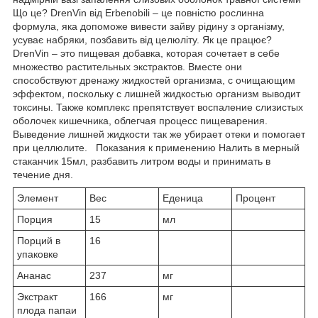
Що це? DrenVin від Erbenobili – це повністю рослинна
формула, яка допоможе вивести зайву рідину з організму,
усуває набряки, позбавить від целюліту. Як це працює?
DrenVin – это пищевая добавка, которая сочетает в себе
множество растительных экстрактов. Вместе они
способствуют дренажу жидкостей организма, с очищающим
эффектом, поскольку с лишней жидкостью организм выводит
токсины. Также комплекс препятствует воспаление слизистых
оболочек кишечника, облегчая процесс пищеварения.
Выведение лишней жидкости так же убирает отеки и помогает
при целлюлите. Показания к применению Налить в мерный
стаканчик 15мл, разбавить литром воды и принимать в
течение дня.
Элемент
Вес
Еденица
Процент
Порция
15
мл
Порций в
16
упаковке
Ананас
237
мг
Экстракт
166
мг
плода папаи