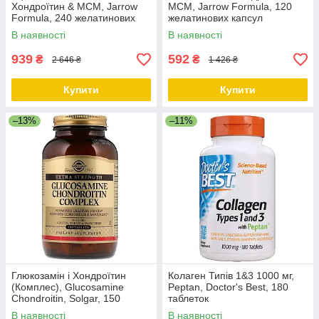
Хондроїтин & МСМ, Jarrow
МСМ, Jarrow Formula, 120
Formula, 240 желатинових
желатинових капсул
капсул
В наявності
В наявності
939
592
₴
₴
2 646 ₴
1 426 ₴
Купити
Купити
–13%
–11%
Глюкозамін і Хондроїтин
Колаген Типів 1&3 1000 мг,
(Комплес), Glucosamine
Peptan, Doctor's Best, 180
Chondroitin, Solgar, 150
таблеток
таблеток
В наявності
В наявності