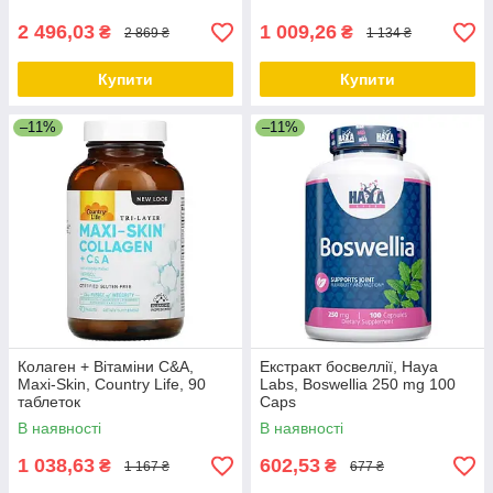
2 496,03
1 009,26
₴
₴
2 869 ₴
1 134 ₴
Купити
Купити
–11%
–11%
Колаген + Вітаміни С&А,
Екстракт босвеллії, Haya
Maxi-Skin, Country Life, 90
Labs, Boswellia 250 mg 100
таблеток
Caps
В наявності
В наявності
1 038,63
602,53
₴
₴
1 167 ₴
677 ₴