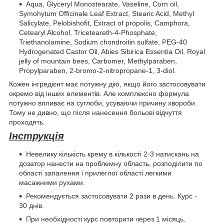
Aqua, Glyceryl Monostearate, Vaseline, Corn oil,
Symohytum Officinale Leaf Extract, Stearic Acid, Methyl
Salicylate, Pelobishofit, Extract of propolis, Camphora,
Cetearyl Alcohol, Triceteareth-4-Phosphate,
Triethanolamine, Sodium chondroitin sulfate, PEG-40
Hydrogenated Castor Oil, Abies Sibirica Essentia Oil, Royal
jelly of mountain bees, Carbomer, Methylparaben,
Propylparaben, 2-bromo-2-nitropropane-1, 3-diol.
Кожен інгредієнт має потужну дію, якщо його застосовувати
окремо від інших елементів. Але комплексно формула
потужно впливає на суглоби, усуваючи причину хвороби.
Тому не дивно, що після нанесення больові відчуття
проходять.
Інструкція
Невелику кількість крему в кількості 2-3 натискань на
дозатор нанести на проблемну область, розподілити по
області запалення і прилеглої області легкими
масажними рухами.
Рекомендується застосовувати 2 рази в день. Курс -
30 днів.
При необхідності курс повторити через 1 місяць.