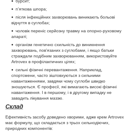
бурсит;
п'яткова шпора;
після інфекційних захворювань виникають больові
відчуття в суглобах;
чоловік переніс серйозну травму на опорно-руховому
апараті;
організм генетично схильність до виникнення
захворювань, пов'язаних з суглобами, і якщо батьки
страждали подібним захворюванням, використовуйте
Artrovex в профілактичних цілях;
сильні фізичні перевантаження. Наприклад,
спортсмени, часто зіштовхуються з сильними
навантаженнями, завдяки чому суглоби швидко
зношуються. Є професії, які вимагають високі фізичні
навантаження. І в першому, і в другому випадку не
завадить лікування маззю.
Склад
Ефективність засобу доведено хворими, адже крем Artrovex
має формулу, що складається з трьох сильнодіючих,
природних компонентів: