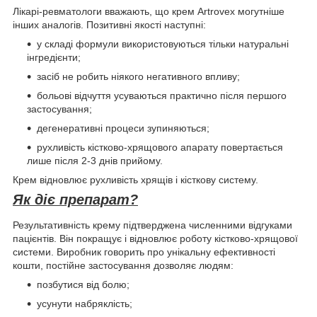
Лікарі-ревматологи вважають, що крем Artrovex могутніше
інших аналогів. Позитивні якості наступні:
у складі формули використовуються тільки натуральні
інгредієнти;
засіб не робить ніякого негативного впливу;
больові відчуття усуваються практично після першого
застосування;
дегенеративні процеси зупиняються;
рухливість кістково-хрящового апарату повертається
лише після 2-3 днів прийому.
Крем відновлює рухливість хрящів і кісткову систему.
Як діє препарат?
Результативність крему підтверджена численними відгуками
пацієнтів. Він покращує і відновлює роботу кістково-хрящової
системи. Виробник говорить про унікальну ефективності
кошти, постійне застосування дозволяє людям:
позбутися від болю;
усунути набряклість;