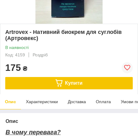
Artrovex - Нативний биокрем для суглобів
(Артровекс)
В наявності
Код: 4159
Роздріб
175
₴
Купити
Опис
Характеристики
Доставка
Оплата
Умови п
Опис
В чому перевага?