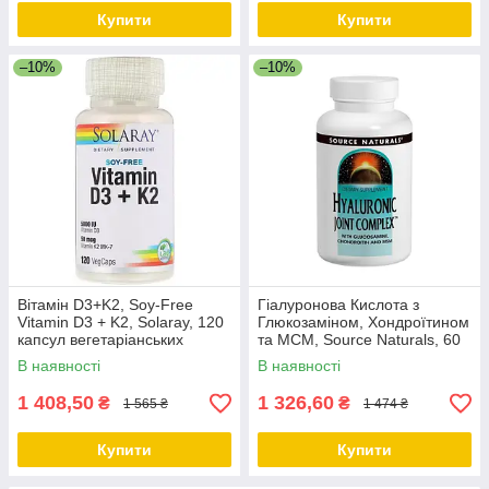
Купити
Купити
–10%
–10%
Вітамін D3+K2, Soy-Free
Гіалуронова Кислота з
Vitamin D3 + K2, Solaray, 120
Глюкозаміном, Хондроїтином
капсул вегетаріанських
та МСМ, Source Naturals, 60
таблеток
В наявності
В наявності
1 408,50
1 326,60
₴
₴
1 565 ₴
1 474 ₴
Купити
Купити