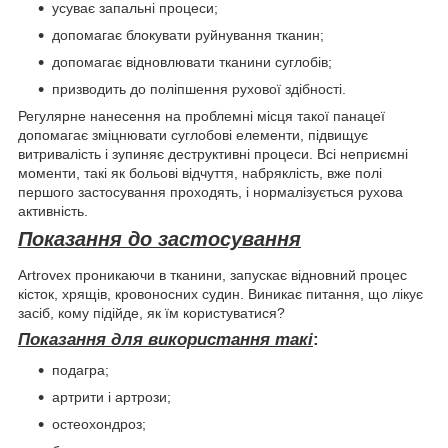
усуває запальні процеси;
допомагає блокувати руйнування тканин;
допомагає відновлювати тканини суглобів;
призводить до поліпшення рухової здібності.
Регулярне нанесення на проблемні місця такої панацеї
допомагає зміцнювати суглобові елементи, підвищує
витривалість і зупиняє деструктивні процеси. Всі неприємні
моменти, такі як больові відчуття, набряклість, вже полі
першого застосування проходять, і нормалізується рухова
активність.
Показання до застосування
Artrovex проникаючи в тканини, запускає відновний процес
кісток, хрящів, кровоносних судин. Виникає питання, що лікує
засіб, кому підійде, як їм користуватися?
Показання для використання такі
:
подагра;
артрити і артрози;
остеохондроз;