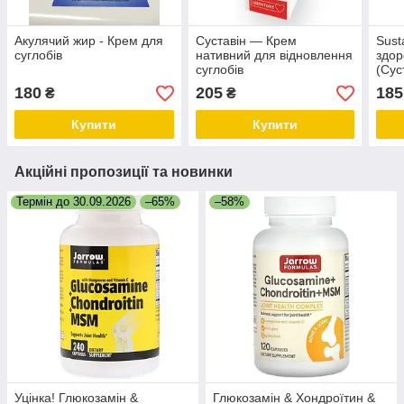
Акулячий жир - Крем для
Суставін — Крем
Sust
суглобів
нативний для відновлення
здор
суглобів
(Сус
180
205
185
₴
₴
Купити
Купити
Акційні пропозиції та новинки
Термін до 30.09.2026
–65%
–58%
Уцінка! Глюкозамін &
Глюкозамін & Хондроїтин &