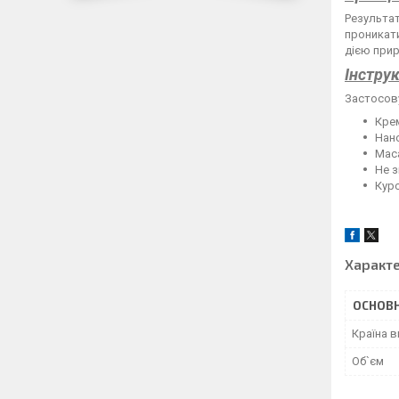
Результат
проникати
дією прир
Інстру
Застосову
Крем
Нано
Мас
Не з
Курс
Характ
ОСНОВН
Країна 
Об`єм