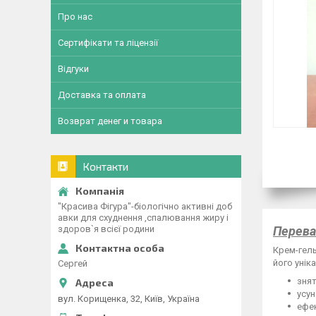
Про нас
Сертифікати та ліцензії
Відгуки
Доставка та оплата
Возврат денег и товара
Контакти
"Красива Фігура"-біологічно активні доб
авки для схуднення ,спалювання жиру і
Перева
здоров`я всієї родини
Крем-гель
його унік
Сергей
знят
усун
вул. Корищенка, 32, Київ, Україна
ефек