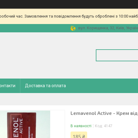
еробочий час. Замовлення та повідомлення будуть оброблені з 10:00 найб
вул. Корищенка, 32, Київ, Украї
онтакти
Доставка та оплата
Lemavenol Active - Крем ві
В наявності
Код:
4147
185 ₴