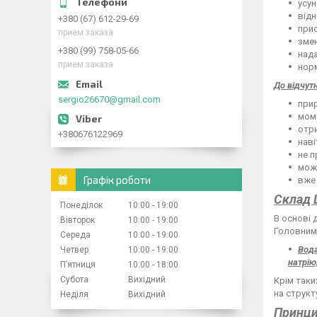
усун
відн
+380 (67) 612-29-69
прис
прием заказа
зме
+380 (99) 758-05-66
нада
прием заказа
норм
До відчут
sergio26670@gmail.com
прир
мом
отри
+380676122969
наві
не п
може
Графік роботи
вже 
Склад 
Понеділок
10:00
19:00
В основі 
Вівторок
10:00
19:00
Головними
Середа
10:00
19:00
Вода
Четвер
10:00
19:00
натрію
Пʼятниця
10:00
18:00
Субота
Вихідний
Крім таки
на структ
Неділя
Вихідний
Принци