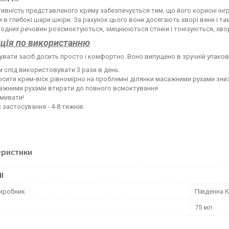
ивність представленого крему забезпечується тим, що його корисні і
 в глибокі шари шкіри. За рахунок цього вони досягають хворі вени і т
одних речовин розсмоктуються, зміцнюються стінки і тонізуються, хво
кція по використанню
вати засіб досить просто і комфортно. Воно випущено в зручній упаковц
 слід використовувати 3 рази в день.
сити крем-віск рівномірно на проблемні ділянки масажними рухами зниз
ажними рухами втирати до повного всмоктування.
мивати!
 застосування - 4-8 тижнів.
еристики
І
виробник
Південна 
75 мл