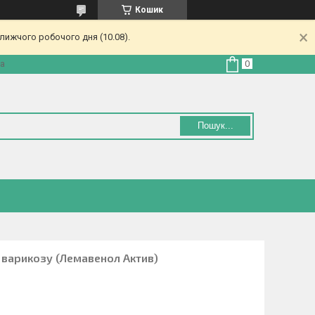
Кошик
лижчого робочого дня (10.08).
на
Пошук...
д варикозу (Лемавенол Актив)