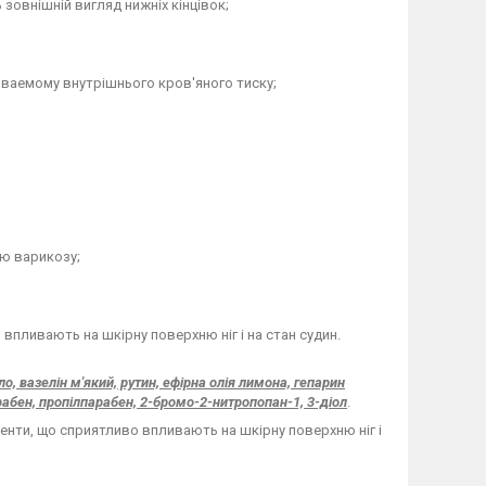
 зовнішній вигляд нижніх кінцівок;
зываемому внутрішнього кров'яного тиску;
ію варикозу;
впливають на шкірну поверхню ніг і на стан судин.
о, вазелін м'який, рутин, ефірна олія лимона, гепарин
рабен, пропілпарабен, 2-бромо-2-нитропопан-1, 3-діол
.
менти, що сприятливо впливають на шкірну поверхню ніг і