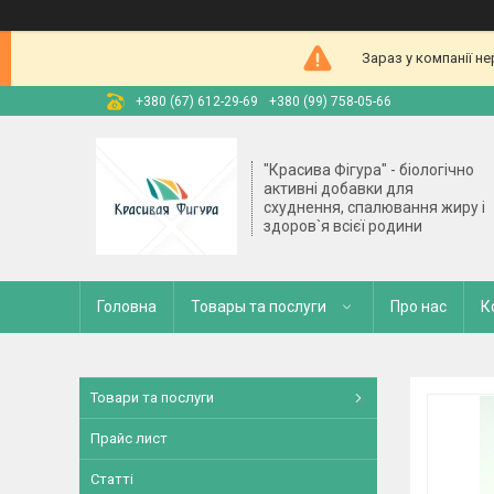
Зараз у компанії н
+380 (67) 612-29-69
+380 (99) 758-05-66
"Красива Фігура" - біологічно
активні добавки для
схуднення, спалювання жиру і
здоров`я всієї родини
Головна
Товары та послуги
Про нас
К
Товари та послуги
Прайс лист
Статті