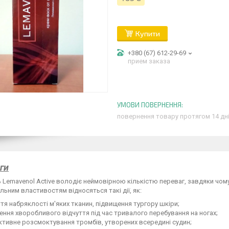
Купити
+380 (67) 612-29-69
прием заказа
повернення товару протягом 14 дн
ги
 Lemavenol Active володіє неймовірною кількістю переваг, завдяки чому 
альним властивостям відносяться такі дії, як:
тя набряклості м'яких тканин, підвищення тургору шкіри;
ення хворобливого відчуття під час тривалого перебування на ногах;
тивне розсмоктування тромбів, утворених всередині судин;