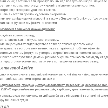
ення синіх, застійних вен, проступающих над поверхнею шкіри і псує весь
овлення нормального відтоку крові і зміцнення судинних стінок;
корення регенерації уражених клітин;
ншення частоти прояви судомних скорочень;
ння венах підвищеної міцності, а також збільшення їх опірності до ока
алізація функцій лімфатичної системи.
них плюсів Lemavenol можна віднести:
одність всього складу;
ентальне надання лікувального впливу;
маний результат підтримується потім протягом довгого часу;
ть тривале застосування не викликає алергічних і побічних ефектів;
ровокує дискомфорту і не утворює жирної плівки на поверхні шкіри;
 використовуватися дамами різного віку і мають навіть запущену стад
з першого нанесення настає значне полегшення загального стану.
Lemavenol Active
даного крему лежать перевірені компоненти, які тільки найкращим чином 
 і найбільш діючими інгредієнтами є:
 підготовлена, гліцерин, цетеариловий спирт, цетеарет-20, вазелінове масл
, ПЕГ-40 гідрогенізована рицинова олія, карбопол, триетаноламін, метилпа
х складових в основу кошти увійшли багато мінеральні та вітамінні еле
уру венозних судин.
п дії