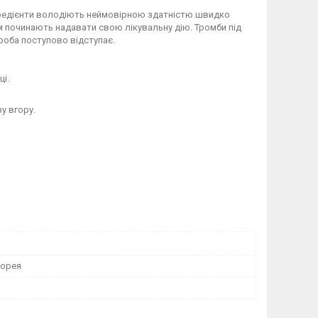
нгредієнти володіють неймовірною здатністю швидко
ам починають надавати свою лікувальну дію. Тромби під
роба поступово відступає.
і.
у вгору.
Корея