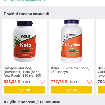
Всі умови повернення
Подібні товари компанії
Натуральний Йод,
Лізин 500 мг, Now Foods,
Часн
(Ламінарія), Kelp (Келп),
250 капсул
Garl
Now Foods, 150 мкг, 200
гель
таблеток
523,32
777,78
704
₴
₴
588 ₴
894 ₴
Купити
Купити
Акційні пропозиції та новинки