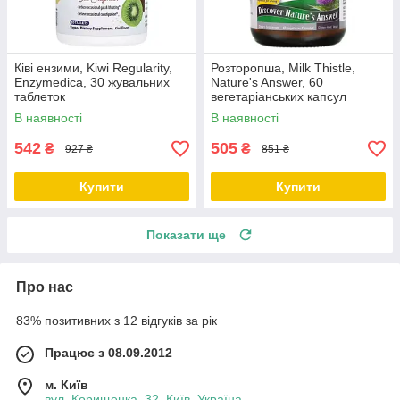
Ківі ензими, Kiwi Regularity,
Розторопша, Milk Thistle,
Enzymedica, 30 жувальних
Nature's Answer, 60
таблеток
вегетаріанських капсул
В наявності
В наявності
542
505
₴
₴
927 ₴
851 ₴
Купити
Купити
Показати ще
Про нас
83% позитивних з 12 відгуків за рік
Працює з 08.09.2012
м. Київ
вул. Корищенка, 32, Київ, Україна