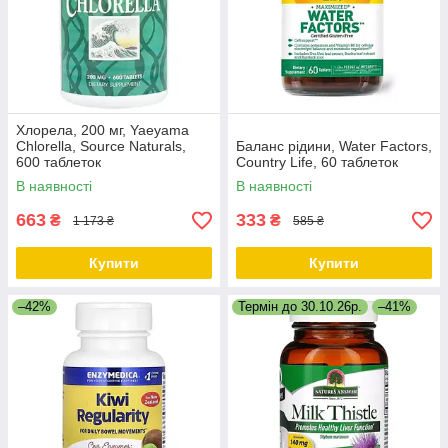
Хлорела, 200 мг, Yaeyama
Chlorella, Source Naturals,
Баланс рідини, Water Factors,
600 таблеток
Country Life, 60 таблеток
В наявності
В наявності
663
333
₴
₴
1 173 ₴
585 ₴
Купити
Купити
–42%
Термін до 30.10.26р.
–41%