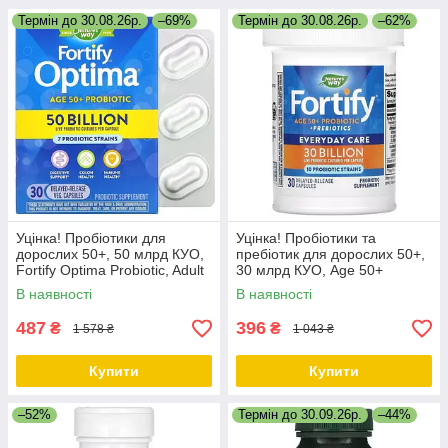
Термін до 30.08.26р.
–69%
Термін до 30.08.26р.
–62%
Уцінка! Пробіотики для
Уцінка! Пробіотики та
дорослих 50+, 50 млрд КУО,
пребіотик для дорослих 50+,
Fortify Optima Probiotic, Adult
30 млрд КУО, Age 50+
50+, Nature's Way, 30 вегет
Probiotic+Prebiotics, Nature's
В наявності
В наявності
аріанських капсул
Way, 30 капсул
487
396
₴
₴
1 578 ₴
1 043 ₴
Купити
Купити
–52%
Термін до 30.09.26р.
–44%