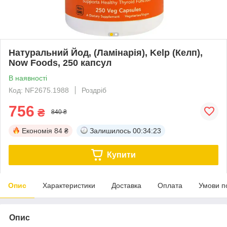
Натуральний Йод, (Ламінарія), Kelp (Келп),
Now Foods, 250 капсул
В наявності
Код: NF2675.1988
Роздріб
756
₴
840 ₴
Економія
84 ₴
Залишилось
00:34:23
Купити
Опис
Характеристики
Доставка
Оплата
Умови п
Опис