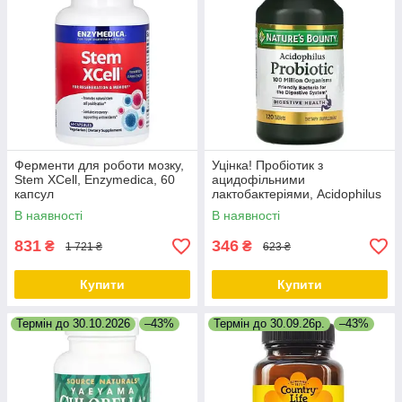
Ферменти для роботи мозку,
Уцінка! Пробіотик з
Stem XCell, Enzymedica, 60
ацидофільними
капсул
лактобактеріями, Acidophilus
Probiotic, Nature's Bounty, 120
В наявності
В наявності
таблеток
831
346
₴
₴
1 721 ₴
623 ₴
Купити
Купити
Термін до 30.10.2026
–43%
Термін до 30.09.26р.
–43%