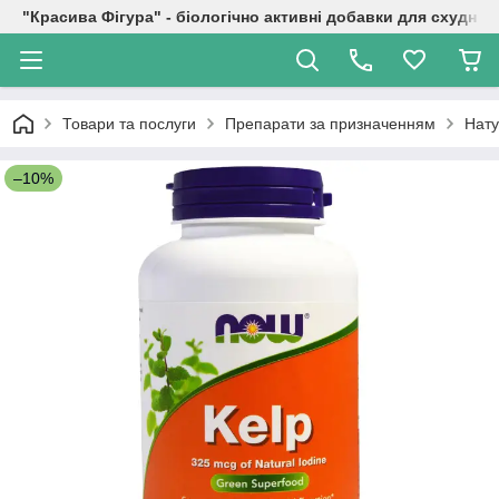
"Красива Фігура" - біологічно активні добавки для схуднен
Товари та послуги
Препарати за призначенням
Нату
–10%