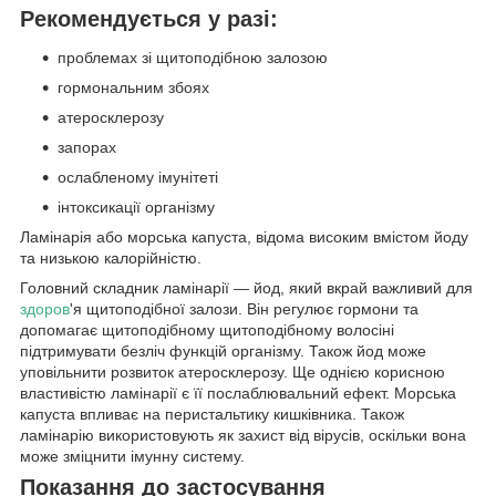
Рекомендується у разі:
проблемах зі щитоподібною залозою
гормональним збоях
атеросклерозу
запорах
ослабленому імунітеті
інтоксикації організму
Ламінарія або морська капуста, відома високим вмістом йоду
та низькою калорійністю.
Головний складник ламінарії — йод, який вкрай важливий для
здоров
'я щитоподібної залози. Він регулює гормони та
допомагає щитоподібному щитоподібному волосіні
підтримувати безліч функцій організму. Також йод може
уповільнити розвиток атеросклерозу. Ще однією корисною
властивістю ламінарії є її послаблювальний ефект. Морська
капуста впливає на перистальтику кишківника. Також
ламінарію використовують як захист від вірусів, оскільки вона
може зміцнити імунну систему.
Показання до застосування