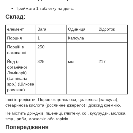
Приймати 1 таблетку на день.
Склад:
елемент
Вага
Одиниця
Відсоток
Порция
1
Капсула
Порцій в
250
пакованні
Йод (з
325
мкг
217
органічної
Ламінарії)
(Laminaria
spp.) (Цілкова
рослина)
Інші інгредієнти: Порошок целюлози, целюлоза (капсула),
стеаринова кислота (рослинне джерело) і діоксид кремнію.
Не містить дріжджів, пшениці, глютену, сої, кукурудзи, молока,
яєць, риби, молюсків або горіхів.
Попередження