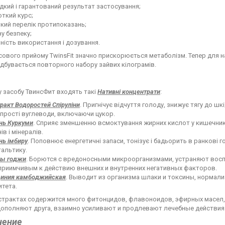
кий і гарантований результат застосування;
ткий курс;
кий перелік протипоказань;
у безпеку;
ність використання і дозування.
сового прийому TwinsFit значно прискорюється метаболізм. Тепер для на
ідбувається повторного набору зайвих кілограмів.
 засобу ТвинсФит входять такі
Нативні концентрати
:
ракт Водоростей Спіруліни
. Пригнічує відчуття голоду, знижує тягу до ш
 прості вуглеводи, включаючи цукор.
нь Куркуми
. Сприяє зменшенню всмоктування жирних кислот у кишечнику
ів і мінералів.
нь імбиру
. Поповнює енергетичні запаси, тонізує і бадьорить в ранкові г
альтику.
ды годжи
. Борются с вредоносными микроорганизмами, устраняют восп
приимчивым к действию внешних и внутренних негативных факторов.
циния камбоджийская
. Выводит из организма шлаки и токсины, норма
тета.
страктах содержится много фитонцидов, флавоноидов, эфирных масел, 
дополняют друга, взаимно усиливают и продлевают лечебные действия
нение