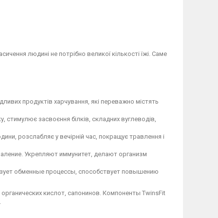
сичення людині не потрібно великої кількості їжі. Саме
кідливих продуктів харчування, які переважно містять
, стимулює засвоєння білків, складних вуглеводів,
одини, розслабляє у вечірній час, покращує травлення і
аление. Укрепляют иммунитет, делают организм
лизует обменные процессы, способствует повышению
органических кислот, сапонинов. Компоненты TwinsFit
.