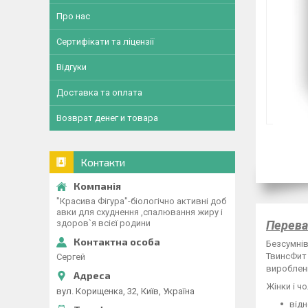
Про нас
Сертифікати та ліцензії
Відгуки
Доставка та оплата
Возврат денег и товара
Контакти
"Красива Фігура"-біологічно активні доб
авки для схуднення ,спалювання жиру і
Перева
здоров`я всієї родини
Безсумнів
ТвинсФит 
Сергей
виробленн
Жінки і ч
вул. Корищенка, 32, Київ, Україна
відн