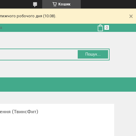
Кошик
лижчого робочого дня (10.08).
на
Пошук...
нення (ТвинсФит)