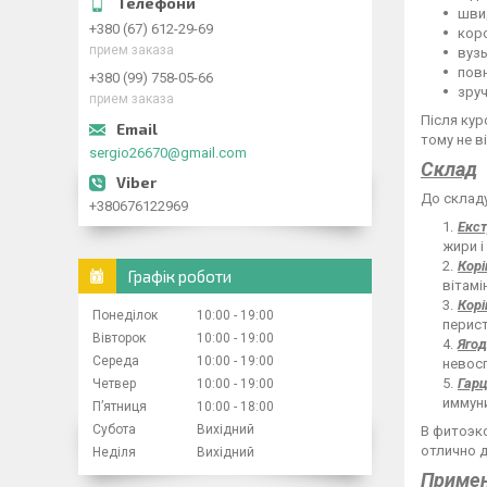
швид
+380 (67) 612-29-69
коро
прием заказа
вузь
повн
+380 (99) 758-05-66
зруч
прием заказа
Після кур
тому не в
sergio26670@gmail.com
Склад
До складу
+380676122969
Екст
жири і
Корі
Графік роботи
вітамін
Корі
Понеділок
10:00
19:00
перист
Вівторок
10:00
19:00
Яго
Середа
10:00
19:00
невос
Гар
Четвер
10:00
19:00
иммуни
Пʼятниця
10:00
18:00
Субота
Вихідний
В фитоэк
отлично 
Неділя
Вихідний
Приме