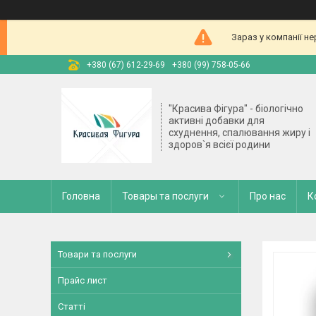
Зараз у компанії н
+380 (67) 612-29-69
+380 (99) 758-05-66
"Красива Фігура" - біологічно
активні добавки для
схуднення, спалювання жиру і
здоров`я всієї родини
Головна
Товары та послуги
Про нас
К
Товари та послуги
Прайс лист
Статті