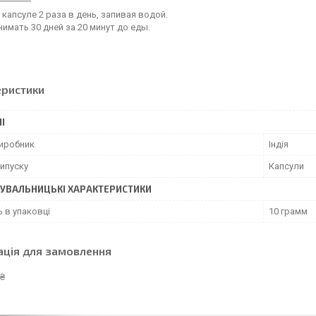
 капсуле 2 раза в день, запивая водой.
имать 30 дней за 20 минут до еды.
еристики
І
виробник
Індія
ипуску
Капсули
УВАЛЬНИЦЬКІ ХАРАКТЕРИСТИКИ
ь в упаковці
10 грамм
ація для замовлення
 ₴