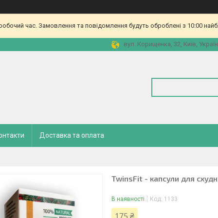
еробочий час. Замовлення та повідомлення будуть оброблені з 10:00 найб
вул. Корищенка, 32, Київ, Украї
онтакти
Доставка та оплата
TwinsFit - капсули для схуд
В наявності
Код:
1133
175 ₴