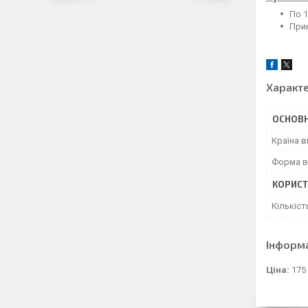
По 1
Прин
Характ
ОСНОВН
Країна 
Форма в
КОРИСТ
Кількіст
Інформ
Ціна:
175