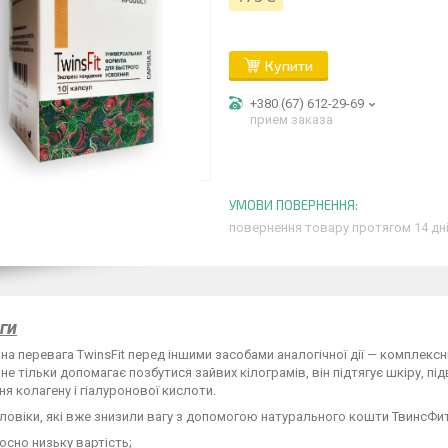
Купити
+380 (67) 612-29-69
прием заказа
повернення товару протягом 14 дн
ги
на перевага TwinsFit перед іншими засобами аналогічної дії — комплексн
не тільки допомагає позбутися зайвих кілограмів, він підтягує шкіру, під
я колагену і гіалуронової кислоти.
оловіки, які вже знизили вагу з допомогою натурального кошти ТвинсФит,
осно низьку вартість;