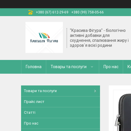
+380 (67) 612-29-69
+380 (99) 758-05-66
"Красива Фігура" - біологічно
активні добавки для
схуднення, спалювання жиру і
здоров`я всієї родини
Головна
Товары та послуги
Про нас
К
Товари та послуги
Прайс лист
Статті
Про нас