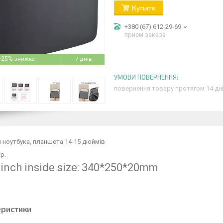
Купити
+380 (67) 612-29-69
прием заказа
–25%
7 днів
повернення товару протягом 14 дн
 ноутбука, планшета 14-15 дюймів
р.
 inch inside size: 340*250*20mm
еристики