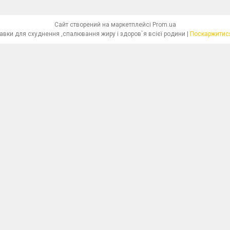
Сайт створений на маркетплейсі
Prom.ua
"Красива Фігура"-біологічно активні добавки для схуднення ,спалювання жиру і здоров`я всієї родини |
Поскаржитися