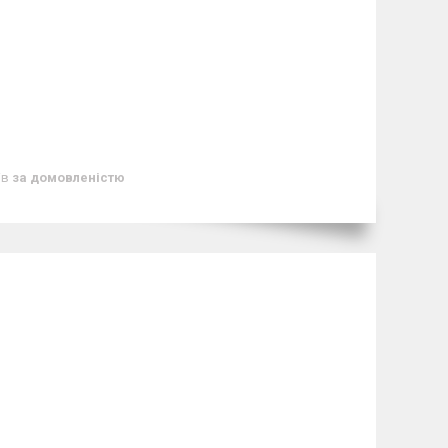
ів
за домовленістю