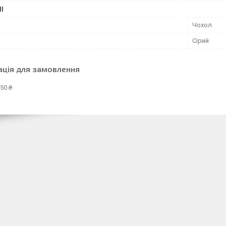
І
Чохол
Сірий
ація для замовлення
50 ₴