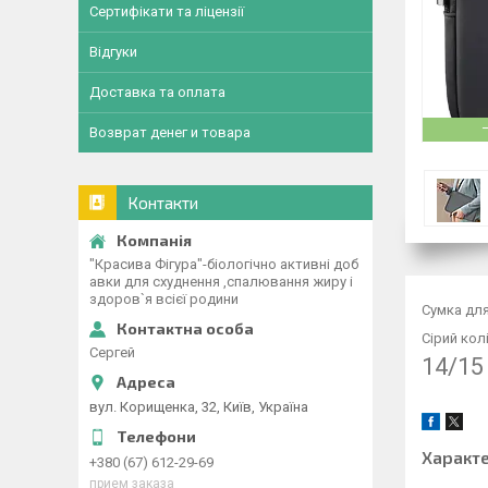
Сертифікати та ліцензії
Відгуки
Доставка та оплата
Возврат денег и товара
Контакти
"Красива Фігура"-біологічно активні доб
авки для схуднення ,спалювання жиру і
здоров`я всієї родини
Сумка для
Сірий колі
Сергей
14/15
вул. Корищенка, 32, Київ, Україна
Характ
+380 (67) 612-29-69
прием заказа