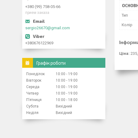
ОСНОВН
+380 (99) 758-05-66
прием заказа
Тип
Колір
sergio26670@gmail.com
Інформ
+380676122969
Ціна:
235,
Графік роботи
Понеділок
10:00
19:00
Вівторок
10:00
19:00
Середа
10:00
19:00
Четвер
10:00
19:00
Пʼятниця
10:00
18:00
Субота
Вихідний
Неділя
Вихідний