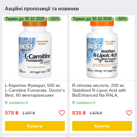
Акційні пропозиції та новинки
Термін до 30.10.2026
–55%
Термін до 30.10.2026
–50%
L-Карнітин Фумарат, 500 мг,
R-ліпоєва кислота, 200 мг,
L-Carnitine Fumarate, Doctor's
Stabilized R-Lipoic Acid with
Best, 60 вегетаріанських
BioEnhanced Na-RALA,
капсул
Doctor's Best, 60
В наявності
В наявності
вегетаріанських капсул
578
838
₴
₴
1 297 ₴
1 676 ₴
Купити
Купити