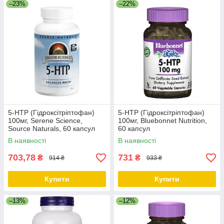
–23%
–22%
5-HTP (Гідроксітріптофан)
5-HTP (Гідроксітріптофан)
100мг, Serene Science,
100мг, Bluebonnet Nutrition,
Source Naturals, 60 капсул
60 капсул
В наявності
В наявності
703,78
731
₴
₴
914 ₴
933 ₴
Купити
Купити
–13%
–12%