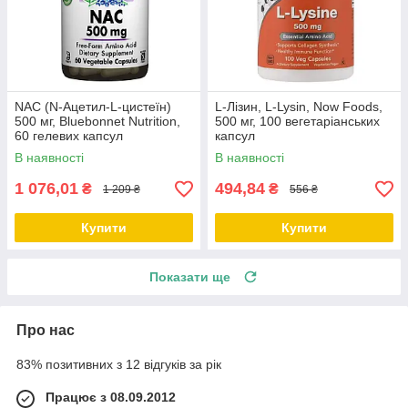
NAC (N-Ацетил-L-цистеїн)
L-Лізин, L-Lysin, Now Foods,
500 мг, Bluebonnet Nutrition,
500 мг, 100 вегетаріанських
60 гелевих капсул
капсул
В наявності
В наявності
1 076,01
494,84
₴
₴
1 209 ₴
556 ₴
Купити
Купити
Показати ще
Про нас
83% позитивних з 12 відгуків за рік
Працює з 08.09.2012