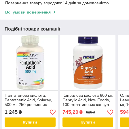
Повернення товару впродовж 14 днів за домовленістю
Всі умови повернення
Подібні товари компанії
Пантотенова кислота,
Каприлова кислота 600 мг,
Олив
Pantothenic Acid, Solaray,
Caprylic Acid, Now Foods,
Leav
500 мг, 250 рослинних
100 желатинових капсул
мг, 
капсул
1 245
745,20
594
₴
₴
828 ₴
Купити
Купити