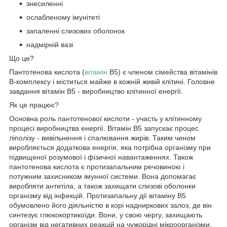
знесиленні
ослабленому імунітеті
запаленні слизових оболонок
надмірній вазі
Що це?
Пантотенова кислота (
вітамін
B5) є членом сімейства вітамінів
B-комплексу і міститься майже в кожній живій клітині. Головне
завдання вітамін В5 - виробництво клітинної енергії.
Як це працює?
Основна роль пантотенової кислоти - участь у клітинному
процесі виробництва енергії. Вітамін В5 запускає процес
ліполізу - вивільнення і спалювання жирів. Таким чином
виробляється додаткова енергія, яка потрібна організму при
підвищеної розумової і фізичної навантаженнях. Також
пантотенова кислота є протизапальним речовиною і
потужним захисником імунної системи. Вона допомагає
виробляти антитіла, а також захищати слизові оболонки
організму від інфекцій. Протизапальну дії вітаміну В5
обумовлено його діяльністю в корі надниркових залоз, де він
синтезує глюкокортикоїди. Вони, у свою чергу, захищають
організм від негативних реакцій на чужорідні мікроорганізми.