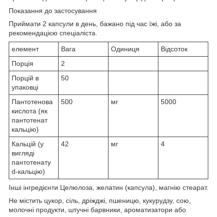
Показання до
застосування
Приймати 2 капсули в день, бажано під час їжі, або за
рекомендацією спеціаліста.
елемент
Вага
Одиниця
Відсоток
Порція
2
Порцій в
50
упаковці
Пантотенова
500
мг
5000
кислота (як
пантотенат
кальцію)
Кальцій (у
42
мг
4
вигляді
пантотенату
d-кальцію)
Інші інгредієнти
Целюлоза, желатин (капсула), магнію стеарат.
Не містить
цукор, сіль, дріжджі, пшеницю, кукурудзу, сою,
молочні продукти, штучні барвники, ароматизатори або