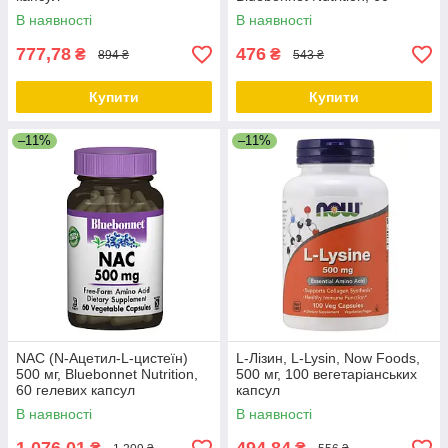
жувальних таблеток
В наявності
В наявності
777,78
476
₴
₴
894 ₴
543 ₴
Купити
Купити
–11%
–11%
NAC (N-Ацетил-L-цистеїн)
L-Лізин, L-Lysin, Now Foods,
500 мг, Bluebonnet Nutrition,
500 мг, 100 вегетаріанських
60 гелевих капсул
капсул
В наявності
В наявності