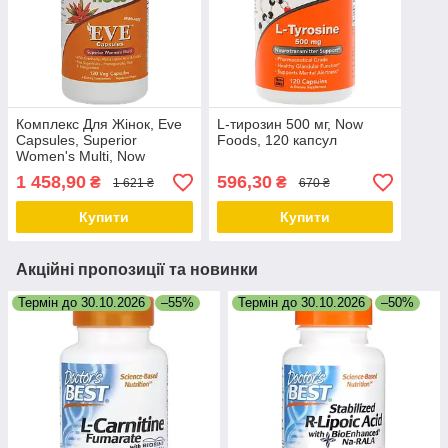
Комплекс Для Жінок, Eve
L-тирозин 500 мг, Now
Capsules, Superior
Foods, 120 капсул
Women's Multi, Now
Foods, 120 рослинних
1 458,90
596,30
₴
₴
1 621 ₴
670 ₴
капсул
Купити
Купити
Акційні пропозиції та новинки
Термін до 30.10.2026
–55%
Термін до 30.10.2026
–50%