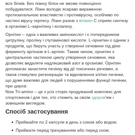
всіх білків. Без лізину білок не зможе повноцінно
побудуватися. Лізин володіє яскраво вираженою
протизапальною властивістю і противірусну, особливо по
частині вірусу герпесу. Лізин разом з
вітамін
С сприяє синтезу
в організмі L–карнітину і колагену.
Орнітин – одна з важливих амінокислот і є попередником
цитруліну, проліну і глутамінової кислоти. L-орнитин є одним з
продуктів, що беруть участь у створенні сечовини під дією
ферменту аргіназе в L-аргінін. Таким чином, орнитин є
центральною частиною циклу утворення сечовини, яка
дозволяє видаляти надлишковий азот в організмі. Орнітин
допомагає захистити печінку від дії токсичних речовин, а
також стимулює регенерацію та відновлення клітин печінки,
що дуже важливо для людей з порушеннями функції печінки,
при цирозі.
Now Tri-amino – це з усіх сторін продуманий комплекс для
спортсменів і для тих, хто стежить за своїм
здоров
'ям і
зовнішнім виглядом.
Спосіб застосування
Приймайте по 2 капсули в день з соком або водою.
Приймати перед тренуванням або перед сном.