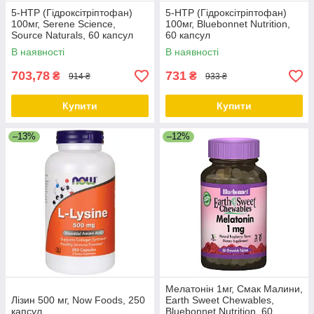
5-HTP (Гідроксітріптофан)
5-HTP (Гідроксітріптофан)
100мг, Serene Science,
100мг, Bluebonnet Nutrition,
Source Naturals, 60 капсул
60 капсул
В наявності
В наявності
703,78
731
₴
₴
914 ₴
933 ₴
Купити
Купити
–13%
–12%
Мелатонін 1мг, Смак Малини,
Лізин 500 мг, Now Foods, 250
Earth Sweet Chewables,
капсул
Bluebonnet Nutrition, 60