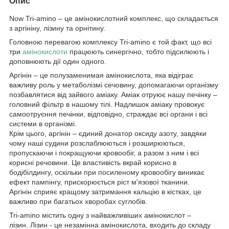
Опис
Now Tri-amino – це амінокислотний комплекс, що складається
з аргініну, лізину та орнітину.
Головною перевагою комплексу Tri-amino є той факт, що всі
три
амінокислоти
працюють синергічно, тобто підсилюють і
доповнюють дії один одного.
Аргінін – це полузаменимая амінокислота, яка відіграє
важливу роль у метаболізмі сечовину, допомагаючи організму
позбавлятися від зайвого аміаку. Аміак отруює нашу печінку –
головний фільтр в нашому тілі. Надлишок аміаку провокує
самоотруєння печінки, відповідно, страждає всі органи і всі
системи в організмі.
Крім цього, аргінін – єдиний донатор оксиду азоту, завдяки
чому наші судини розслаблюються і розширюються,
пропускаючи і покращуючи кровообіг, а разом з ним і всі
корисні речовини. Це властивість вкрай корисно в
бодібілдингу, оскільки при посиленому кровообігу виникає
ефект пампінгу, прискорюється ріст м'язової тканини.
Аргінін сприяє кращому затримання кальцію в кістках, це
важливо при багатьох хворобах суглобів.
Tri-amino містить одну з найважливіших амінокислот –
лізин. Лізин - це незамінна амінокислота, входить до складу