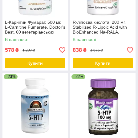
L-Карнітин Фумарат, 500 мг,
R-ліпоєва кислота, 200 мг,
L-Carnitine Fumarate, Doctor's
Stabilized R-Lipoic Acid with
Best, 60 вегетаріанських
BioEnhanced Na-RALA,
капсул
Doctor's Best, 60
В наявності
В наявності
вегетаріанських капсул
578
838
₴
₴
1 297 ₴
1 676 ₴
Купити
Купити
–23%
–22%