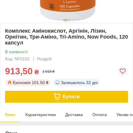
Комплекс Амінокислот, Аргінін, Лізин,
Орнітин, Три-Аміно, Tri-Amino, Now Foods, 120
капсул
В наявності
Код: NF0152
Роздріб
913,50
₴
1 015 ₴
Економія
101.50 ₴
Залишилось
32 дні
Купити
Опис
Характеристики
Доставка
Оплата
Умови п