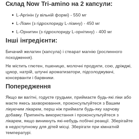
Склад Now Tri-amino на 2 капсули:
L-Аргінін (у вільній формі) - 550 мг
L-Лізин (з гідрохлориду L-лізину) - 450 мг
L-Орнитин (з гідрохлориду L-орнітину) - 400 мг
Інші інгредієнти:
Бичачий желатин (капсула) і стеарат магнію (рослинного
походження).
Не містить глютен, пшеницю, молочні продукти, сою, дріжджі,
цукор, натрій, штучні ароматизатори, підсолоджувачі,
консерванти і барвники.
Попередження
Якщо ви вагітні, годуєте грудьми, приймаєте будь-які ліки або
маєте якесь захворювання, проконсультуйтеся з Вашим
лікуючим лікарем, перш ніж приймати будь-яку харчову
добавку. Припиніть використання і проконсультуйтеся з
лікарем, якщо виникнуть які-небудь побічні реакції. Зберігайте
в недоступному для дітей місці. Зберігати при кімнатній
температурі.