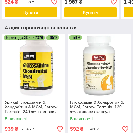
524
1 967
1 4
₴
₴
1 138 ₴
Купити
Купити
Акційні пропозиції та новинки
Термін до 30.09.2026
–65%
–58%
Уцінка! Глюкозамін &
Глюкозамін & Хондроїтин &
Хондроїтин & МСМ, Jarrow
МСМ, Jarrow Formula, 120
Formula, 240 желатинових
желатинових капсул
капсул
В наявності
В наявності
939
592
₴
₴
2 646 ₴
1 426 ₴