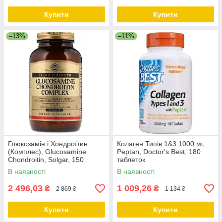
Купити
Купити
–13%
–11%
Глюкозамін і Хондроїтин
Колаген Типів 1&3 1000 мг,
(Комплес), Glucosamine
Peptan, Doctor's Best, 180
Chondroitin, Solgar, 150
таблеток
таблеток
В наявності
В наявності
2 496,03
1 009,26
₴
₴
2 869 ₴
1 134 ₴
Купити
Купити