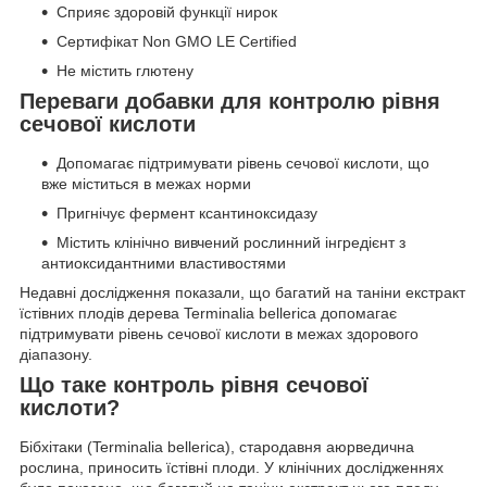
Сприяє здоровій функції нирок
Сертифікат Non GMO LE Certified
Не містить глютену
Переваги добавки для контролю рівня
сечової кислоти
Допомагає підтримувати рівень сечової кислоти, що
вже міститься в межах норми
Пригнічує фермент ксантиноксидазу
Містить клінічно вивчений рослинний інгредієнт з
антиоксидантними властивостями
Недавні дослідження показали, що багатий на таніни екстракт
їстівних плодів дерева Terminalia bellerica допомагає
підтримувати рівень сечової кислоти в межах здорового
діапазону.
Що таке контроль рівня сечової
кислоти?
Бібхітаки (Terminalia bellerica), стародавня аюрведична
рослина, приносить їстівні плоди. У клінічних дослідженнях