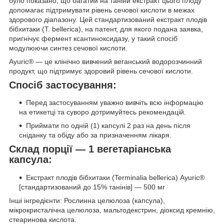
було показано, що багатий на таніни екстракт цього плоду
допомагає підтримувати рівень сечової кислоти в межах
здорового діапазону. Цей стандартизований екстракт плодів
бібхитаки (T. bellerica), на патент, для якого подана заявка,
пригнічує фермент ксантиноксидазу, у такий спосіб
модулюючи синтез сечової кислоти.
Ayuric® — це клінічно вивчений веганський водорозчинний
продукт, що підтримує здоровий рівень сечової кислоти.
Спосіб застосування:
Перед застосуванням уважно вивчіть всю інформацію
на етикетці та суворо дотримуйтесь рекомендацій.
Приймати по одній (1) капсулі 2 раз на день після
сніданку та обіду або за призначенням лікаря.
Склад порції — 1 вегетаріанська
капсула:
Екстракт плодів бібхитаки (Terminalia bellerica) Ayuric®
[стандартизований до 15% танінів] — 500 мг
Інші інгредієнти: Рослинна целюлоза (капсула),
мікрокристалічна целюлоза, мальтодекстрин, діоксид кремнію,
стеаринова кислота.