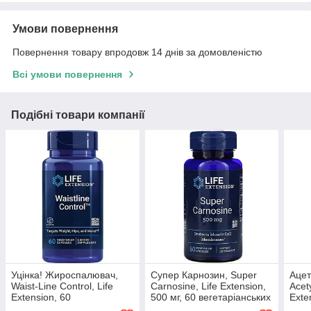
Умови повернення
Повернення товару впродовж 14 днів за домовленістю
Всі умови повернення
Подібні товари компанії
Уцінка! Жироспалювач,
Супер Карнозин, Super
Ацет
Waist-Line Control, Life
Carnosine, Life Extension,
Acety
Extension, 60
500 мг, 60 вегетаріанських
Exte
вегетаріанських капсул
капсул
веге