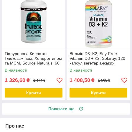
Гіалуронова Кислота з
Вітамін D3+K2, Soy-Free
Глюкозаміном, Хондроїтином
Vitamin D3 + K2, Solaray, 120
та МСМ, Source Naturals, 60
капсул вегетаріанських
таблеток
В наявності
В наявності
1 326,60
1 408,50
₴
₴
1 474 ₴
1 565 ₴
Купити
Купити
Показати ще
Про нас