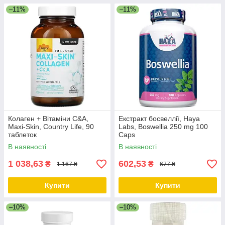
–11%
–11%
Колаген + Вітаміни С&А,
Екстракт босвеллії, Haya
Maxi-Skin, Country Life, 90
Labs, Boswellia 250 mg 100
таблеток
Caps
В наявності
В наявності
1 038,63
602,53
₴
₴
1 167 ₴
677 ₴
Купити
Купити
–10%
–10%