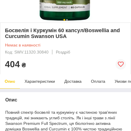
Босвелія і Куркумін 60 капсул/Boswellia and
Curcumin Swanson USA
Немає в наявності
Код: SWV.11320.30840
Роздріб
404
₴
Опис
Характеристики
Доставка
Оплата
Умови п
Опис
Повний спектр босвелії та куркуміну є частиною трав'яних
традицій, які зникають углиб століть. Як і інші трави з лінії
Swanson Premium Full Spectrum, ця біологічно активна
домішка Boswellia and Curcumin є 100% чистою традиційною