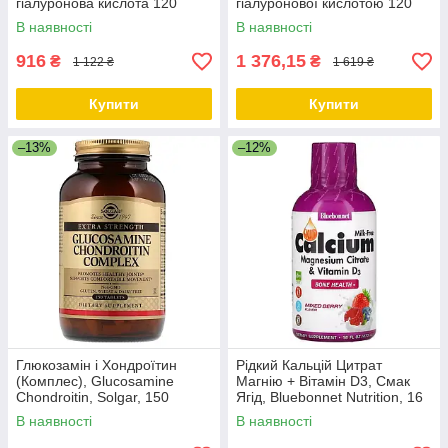
гіалуронова кислота 120
гіалуронової кислотою 120
капсул/Marine Collagen
капсул Collagen Joint
В наявності
В наявності
Complex NeoCell
916
1 376,15
₴
₴
1 122 ₴
1 619 ₴
Купити
Купити
–13%
–12%
Глюкозамін і Хондроїтин
Рідкий Кальцій Цитрат
(Комплес), Glucosamine
Магнію + Вітамін D3, Смак
Chondroitin, Solgar, 150
Ягід, Bluebonnet Nutrition, 16
таблеток
щіких унцій (472 мл)
В наявності
В наявності