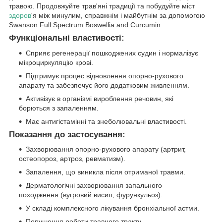
травою. Продовжуйте трав'яні традиції та побудуйте міст
здоров
'я між минулим, справжнім і майбутнім за допомогою
Swanson Full Spectrum Boswellia and Curcumin.
Функціональні властивості:
Сприяє регенерації пошкоджених судин і нормалізує
мікроциркуляцію крові.
Підтримує процес відновлення опорно-рухового
апарату та забезпечує його додатковим живленням.
Активізує в організмі вироблення речовин, які
борються з запаленням.
Має антигістамінні та знеболювальні властивості.
Показання до застосування:
Захворювання опорно-рухового апарату (артрит,
остеопороз, артроз, ревматизм).
Запалення, що виникла після отриманої травми.
Дерматологічні захворювання запального
походження (вугровий висип, фурункульоз).
У складі комплексного лікування бронхіальної астми.
Порушення роботи травного тракту.