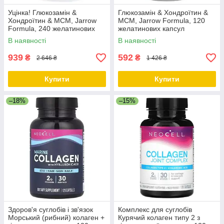
Уцінка! Глюкозамін &
Глюкозамін & Хондроїтин &
Хондроїтин & МСМ, Jarrow
МСМ, Jarrow Formula, 120
Formula, 240 желатинових
желатинових капсул
капсул
В наявності
В наявності
939
592
₴
₴
2 646 ₴
1 426 ₴
Купити
Купити
–18%
–15%
Здоров'я суглобів і зв'язок
Комплекс для суглобів
Морський (рибний) колаген +
Курячий колаген типу 2 з