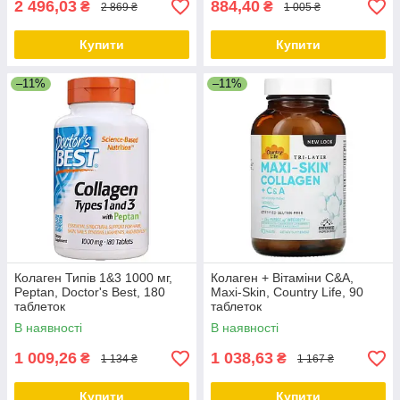
2 496,03
884,40
₴
₴
2 869 ₴
1 005 ₴
Купити
Купити
–11%
–11%
Колаген Типів 1&3 1000 мг,
Колаген + Вітаміни С&А,
Peptan, Doctor's Best, 180
Maxi-Skin, Country Life, 90
таблеток
таблеток
В наявності
В наявності
1 009,26
1 038,63
₴
₴
1 134 ₴
1 167 ₴
Купити
Купити