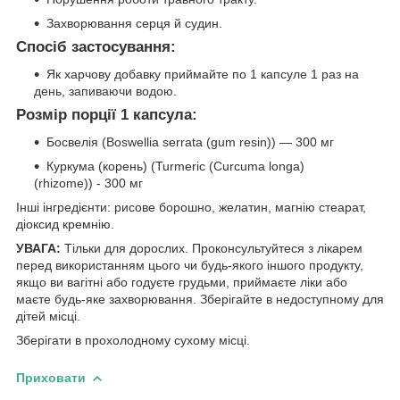
Захворювання серця й судин.
Спосіб застосування:
Як харчову добавку приймайте
по 1 капсу
ле 1 раз на
день, запиваючи водою.
Розмір порції 1 капсула:
Босвелія (Boswellia serrata (gum resin)) — 300 мг
Куркума (корень) (Turmeric (Curcuma longa)
(rhizome)) - 300 мг
Інші інгредієнти: рисове борошно, желатин, магнію стеарат,
діоксид кремнію.
УВАГА:
Тільки для дорослих. Проконсультуйтеся з лікарем
перед використанням цього чи будь-якого іншого продукту,
якщо ви вагітні або годуєте грудьми, приймаєте ліки або
маєте будь-яке захворювання. Зберігайте в недоступному для
дітей місці.
Зберігати в прохолодному сухому місці.
Приховати