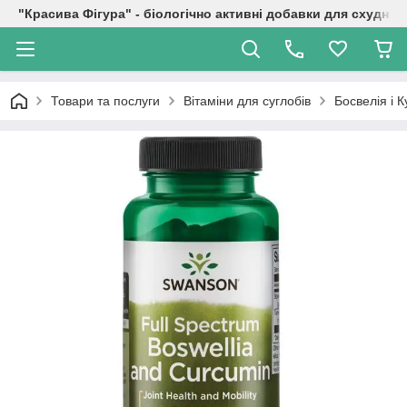
"Красива Фігура" - біологічно активні добавки для схуднен
Товари та послуги
Вітаміни для суглобів
Босвелія і 