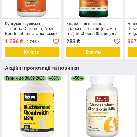
Куркума і куркумін,
Красиві нігті шкіра і
Босв
Turmeric Curcumin, Now
волосся - Біотин (вітамін
Bosw
Foods, 60 вегетаріанських
Б-7) 5000 мкг 30 капсул /
Solg
капсул
Biotin Swanson USA
веге
1 096
283
967
₴
₴
1 243 ₴
Купити
Купити
Акційні пропозиції та новинки
Термін до 30.09.2026
–65%
–58%