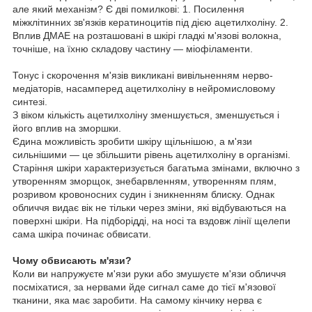
але який механізм? Є дві помилкові: 1. Посилення
міжклітинних зв'язків кератиноцитів під дією ацетилхоліну. 2.
Вплив ДМАЕ на розташовані в шкірі гладкі м'язові волокна,
точніше, на їхню складову частину — міофіламенти.
Тонус і скорочення м'язів викликані вивільненням нерво-
медіаторів, насамперед ацетилхоліну в нейромисловому
синтезі.
З віком кількість ацетилхоліну зменшується, зменшується і
його вплив на зморшки.
Єдина можливість зробити шкіру щільнішою, а м'язи
сильнішими — це збільшити рівень ацетилхоліну в організмі.
Старіння шкіри характеризується багатьма змінами, включно з
утворенням зморщок, знебарвленням, утворенням плям,
розривом кровоносних судин і зникненням блиску. Однак
обличчя видає вік не тільки через зміни, які відбуваються на
поверхні шкіри. На підборідді, на носі та вздовж лінії щелепи
сама шкіра починає обвисати.
Чому обвисають м'язи?
Коли ви напружуєте м'язи руки або змушуєте м'язи обличчя
посміхатися, за нервами йде сигнал саме до тієї м'язової
тканини, яка має заробити. На самому кінчику нерва є