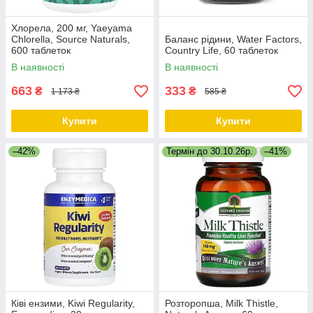
Хлорела, 200 мг, Yaeyama
Chlorella, Source Naturals,
Баланс рідини, Water Factors,
600 таблеток
Country Life, 60 таблеток
В наявності
В наявності
663
333
₴
₴
1 173 ₴
585 ₴
Купити
Купити
–42%
Термін до 30.10.26р.
–41%
Ківі ензими, Kiwi Regularity,
Розторопша, Milk Thistle,