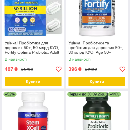
Уцінка! Пробіотики для
Уцінка! Пробіотики та
дорослих 50+, 50 млрд КУО,
пребіотик для дорослих 50+,
Fortify Optima Probiotic, Adult
30 млрд КУО, Age 50+
50+, Nature's Way, 30 вегет
Probiotic+Prebiotics, Nature's
В наявності
В наявності
аріанських капсул
Way, 30 капсул
487
396
₴
₴
1 578 ₴
1 043 ₴
Купити
Купити
–52%
Термін до 30.09.26р.
–44%