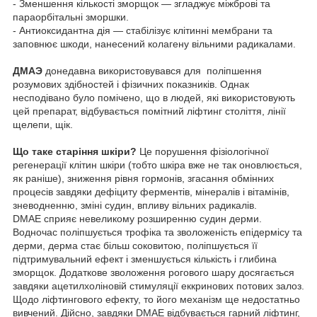
- Зменшення кількості зморщок — згладжує міжброві та
параорбітальні зморшки.
- Антиоксидантна дія — стабілізує клітинні мембрани та
заповнює шкоди, нанесений колагену вільними радикалами.
ДМАЭ
донедавна використовувався для поліпшення
розумових здібностей і фізичних показників. Однак
несподівано було помічено, що в людей, які використовують
цей препарат, відбувається помітний ліфтинг століття, лінії
щелепи, щік.
Що таке старіння шкіри?
Це порушення фізіологічної
регенерації клітин шкіри (тобто шкіра вже не так оновлюється,
як раніше), зниження рівня гормонів, згасання обмінних
процесів завдяки дефіциту ферментів, мінералів і вітамінів,
зневодненню, зміні судин, впливу вільних радикалів.
DMAE сприяє невеликому розширенню судин дерми.
Водночас поліпшується трофіка та зволоженість епідермісу та
дерми, дерма стає більш соковитою, поліпшується її
підтримувальний ефект і зменшується кількість і глибина
зморщок. Додаткове зволоження рогового шару досягається
завдяки ацетилхоліновій стимуляції еккринових потових залоз.
Щодо ліфтингового ефекту, то його механізм ще недостатньо
вивчений. Дійсно, завдяки DMAE відбувається гарний ліфтинг,