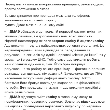
Перед тим як почати використання препарату, рекомендуємо
пройти обстеження в лікаря.
Більше дізнатися про препарат можна за телефоном,
зазначеним на головній сторінці.
Купити Дмае можна на нашому сайті.
•
ДМАЭ
збільшує в центральній нервовій системі вміст тих
хімічних речовин, які допомагають нам
ясно мислити
і
відомий насамперед як
попередник холіну й ацетилхоліну
.
Ацетилхолін — одна з найважливіших речовин в організмі. Це
нерво-передавач, який відповідає за передавання та
регулювання сигналів від однієї нервової клітини до іншої, як у
мозку, так і в усьому ЦНС. Тобто саме ацетилхолін
робить
наш організм єдиним цілим
. Його брак погіршує
регулювання та роботу всього організму — фактично організм
розпадається швидше, ніж зазвичай. Зауважимо, що до 75%
населення можуть мати дефіцит ацетилхоліну. Тобто,
багатьом його бракує навіть для задоволення фізіологічної
потреби. Для продовження ж життя ацетилхоліну потрібні в
кілька разів більше.
•
ДМАЭ
підвищує вміст
холіну
в головному мозку та
периферичних нервових структурах. Водночас
підвищується
швидкість проведення нервового імпульсу
по нервових