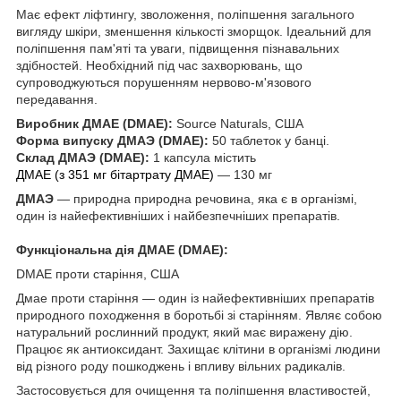
Має ефект ліфтингу, зволоження, поліпшення загального
вигляду шкіри, зменшення кількості зморщок. Ідеальний для
поліпшення пам'яті та уваги, підвищення пізнавальних
здібностей. Необхідний під час захворювань, що
супроводжуються порушенням нервово-м'язового
передавання.
Виробник ДМАЕ (DMAE):
Source Naturals, США
Форма випуску
ДМАЭ (DMAE)
:
50 таблеток у банці.
Склад
ДМАЭ (DMAE)
:
1 капсула містить
ДМАЕ (з 351 мг бітартрату ДМАЕ)
— 130 мг
ДМАЭ
— природна природна речовина, яка є в організмі,
один із найефективніших і найбезпечніших препаратів.
Функціональна дія ДМАЕ (DMAE):
DMAE проти старіння, США
Дмае проти старіння — один із найефективніших препаратів
природного походження в боротьбі зі старінням. Являє собою
натуральний рослинний продукт, який має виражену дію.
Працює як антиоксидант. Захищає клітини в організмі людини
від різного роду пошкоджень і впливу вільних радикалів.
Застосовується для очищення та поліпшення властивостей,