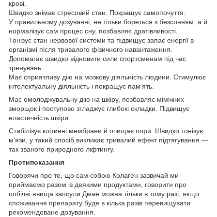
крові.
Швидко знімає стресовий стан. Покращує самопочуття.
У правильному дозуванні, не тільки бореться з безсонням, а й
нормалізує сам процес сну, позбавляє дратівливості.
Тонізує стан нервової системи та підвищує запас енергії в
організмі після тривалого фізичного навантаження.
Допомагає швидко відновити сили спортсменам під час
тренувань.
Має сприятливу дію на мозкову діяльність людини. Стимулює
інтелектуальну діяльність і покращує пам'ять.
Має омолоджувальну дію на шкіру, позбавляє мімічних
зморщок і поступово згладжує глибокі складки. Підвищує
еластичність шкіри.
Стабілізує клітинні мембрани й очищає пори. Швидко тонізує
м'язи, у такий спосіб викликає тривалий ефект підтягування —
так званого природного ліфтингу.
Протипоказання
Говорячи про те, що сам собою Колаген зазвичай ми
приймаємо разом із деякими продуктами, говорити про
побічні явища капсули Дмае можна тільки в тому разі, якщо
споживання препарату буде в кілька разів перевищувати
рекомендоване дозування.