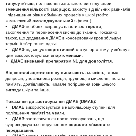
тонусу м'язів
, поліпшення загального вигляду шкіри,
зменшення кількості зморщок
, захисту від вільних радикалів
і підвищення рівня обмінних процесів у шкірі (тобто
комплексний
омолоджувальний
эффект).
•
ДМАЭ
неабияк покращує властивості
крови
, —
захоплення та перенесення кисню до тканин. Показано
також, що додавання ДМАЕ в консервовану кров збільшує
термін її зберігання вдвічі.
•
ДМАЭ
підвищує
енергетичний
статус організму, у зв'язку з
цим використовується
спортсменами
.
•
ДМАЕ визнаний препаратом N1 для довголіття.
Від нестачі ацетилхоліну виникають:
млявість, втома,
депресія, уповільнена реакція, труднощі в мисленні, погана
пам'ять, дратівливість, чимале погіршення зовнішнього
вигляду шкіри та інше.
Показання до застосування ДМАЕ (DMAE):
•
DMAE
використовується в найбільшому ступені для
поліпшення
пам'яті та уваги.
•
ДМАЭ
застосовується проти захворювань, що
супроводжуються порушенням
нервово-м'язового
передавання
.
•
ДМАЭ
можна давати навіть дітям для поліпшення