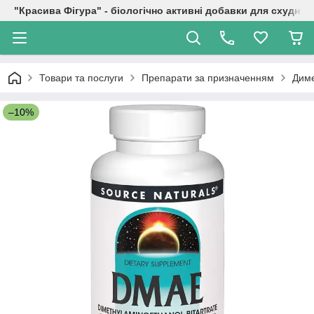
"Красива Фігура" - біологічно активні добавки для схуднен
Товари та послуги
Препарати за призначенням
Диме
–10%