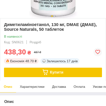
Диметиламіноетанол, 130 мг, DMAE (ДМАЕ),
Source Naturals, 50 таблеток
В наявності
Код: SN0621
Роздріб
438,30
₴
487 ₴
Економія
48.70 ₴
Залишилось
17 днів
Купити
Опис
Характеристики
Доставка
Оплата
Умови п
Опис