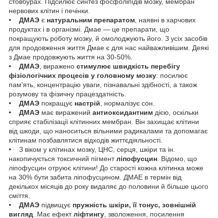
стовбурах. Підсилює синтез фосфоліпідів мозку, мембран
нервових клітин і печінки.
•
ДМАЭ
є
натуральним препаратом
, наявні в харчових
продуктах і в організмі. Дмае — це препарати, що
покращують роботу мозку, й омолоджують його. З усіх засобів
для продовження життя Дмае є для нас найважливішим. Деякі
з Дмае продовжують життя на 30-50%.
•
ДМАЭ
, виражено
стимулює швидкість перебігу
фізіологічних процесів у головному мозку
: посилює
пам'ять, концентрацію уваги, пізнавальні здібності, а також
розумову та фізичну працездатність.
•
ДМАЭ
покращує
настрій
, нормалізує сон.
•
ДМАЭ
має виражений
антиоксидантним
дією, оскільки
сприяє стабілізації клітинних мембран. Він захищає клітини
від шкоди, що наноситься вільними радикалами та допомагає
клітинам позбавлятися відходів життєдіяльності.
• З віком у клітинах мозку, ЦНС, серця, шкіри та ін.
накопичується токсичний пігмент
ліпофусцин
. Відомо, що
ліпофусцин отруює клітини! До старості кожна клітинка може
на 30% бути забита ліпофусцином. ДМАЕ в термін від
декількох місяців до року видаляє до половини й більше цього
сміття.
•
ДМАЭ
підвищує
пружність шкіри, її тонус, зовнішній
вигляд
. Має ефект
ліфтингу
, зволоження, посилення