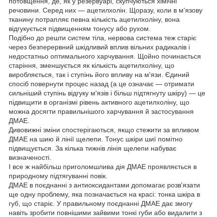
потовщення, де, як у резервуарі, скупчуються хімічні
речовини. Серед них — ацетилхолін. Щоразу, коли в м'язову
тканину потрапляє певна кількість ацетилхоліну, вона
відгукується підвищенням тонусу або рухом.
Подібно до решти систем тіла, нервова система теж старіє
через безперервний шкідливий вплив вільних радикалів і
недостатньо оптимального харчування. Щойно починається
старіння, зменшується як кількість ацетилхоліну, що
виробляється, так і ступінь його впливу на м'язи. Єдиний
спосіб повернути процес назад (а це означає — отримати
сильніший ступінь відгуку м'язів і більш підтягнуту шкіру) — це
підвищити в організмі рівень активного ацетилхоліну, що
можна досягти правильнішого харчування й застосування
ДМАЕ.
Дивовижні зміни спостерігаються, якщо стежити за впливом
ДМАЕ на шию й лінії щелепи. Тонус шкіри шиї помітно
підвищується. За кілька тижнів лінія щелепи набуває
визначеності.
І все ж найбільш приголомшлива дія ДМАЕ проявляється в
природному підтягуванні повік.
ДМАЕ в поєднанні з антиоксидантами допомагає розв'язати
ще одну проблему, яка позначається на красі: тонка шкіра в
губ, що старіє. У правильному поєднанні ДМАЕ дає змогу
навіть зробити повнішими зайвими тонкі губи або видалити з