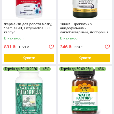
Ферменти для роботи мозку,
Уцінка! Пробіотик з
Stem XCell, Enzymedica, 60
ацидофільними
капсул
лактобактеріями, Acidophilus
Probiotic, Nature's Bounty, 120
В наявності
В наявності
таблеток
831
346
₴
₴
1 721 ₴
623 ₴
Купити
Купити
Термін до 30.10.2026
–43%
Термін до 30.09.26р.
–43%