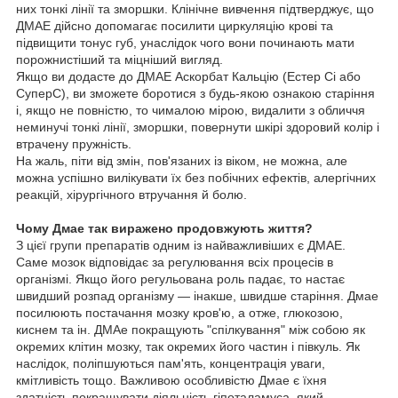
них тонкі лінії та зморшки. Клінічне вивчення підтверджує, що
ДМАЕ дійсно допомагає посилити циркуляцію крові та
підвищити тонус губ, унаслідок чого вони починають мати
порожнистіший та міцніший вигляд.
Якщо ви додасте до ДМАЕ Аскорбат Кальцію (Естер Сі або
СуперС), ви зможете боротися з будь-якою ознакою старіння
і, якщо не повністю, то чималою мірою, видалити з обличчя
неминучі тонкі лінії, зморшки, повернути шкірі здоровий колір і
втрачену пружність.
На жаль, піти від змін, пов'язаних із віком, не можна, але
можна успішно вилікувати їх без побічних ефектів, алергічних
реакцій, хірургічного втручання й болю.
Чому Дмае так виражено продовжують життя?
З цієї групи препаратів одним із найважливіших є ДМАЕ.
Саме мозок відповідає за регулювання всіх процесів в
організмі. Якщо його регульована роль падає, то настає
швидший розпад організму — інакше, швидше старіння. Дмае
посилюють постачання мозку кров'ю, а отже, глюкозою,
киснем та ін. ДМАе покращують "спілкування" між собою як
окремих клітин мозку, так окремих його частин і півкуль. Як
наслідок, поліпшуються пам'ять, концентрація уваги,
кмітливість тощо. Важливою особливістю Дмае є їхня
здатність покращувати діяльність гіпоталамуса, який