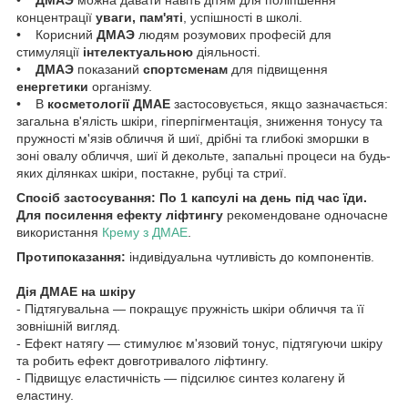
концентрації
уваги, пам'яті
, успішності в школі.
• Корисний
ДМАЭ
людям розумових професій для
стимуляції
інтелектуальною
діяльності.
•
ДМАЭ
показаний
спортсменам
для підвищення
енергетики
організму.
• В
косметології ДМАЕ
застосовується, якщо зазначається:
загальна в'ялість шкіри, гіперпігментація, зниження тонусу та
пружності м'язів обличчя й шиї, дрібні та глибокі зморшки в
зоні овалу обличчя, шиї й декольте, запальні процеси на будь-
яких ділянках шкіри, постакне, рубці та стриї.
Спосіб застосування: По 1 капсулі на день під час їди.
Для посилення ефекту ліфтингу
рекомендоване одночасне
використання
Крему з ДМАЕ
.
Протипоказання:
індивідуальна чутливість до компонентів.
Дія ДМАЕ на шкіру
- Підтягувальна — покращує пружність шкіри обличчя та її
зовнішній вигляд.
- Ефект натягу — стимулює м'язовий тонус, підтягуючи шкіру
та робить ефект довготривалого ліфтингу.
- Підвищує еластичність — підсилює синтез колагену й
еластину.