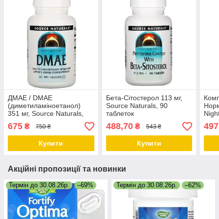
ДМАЕ / DMAE
Бета-Сітостерол 113 мг,
Комп
(диметиламіноетанол)
Source Naturals, 90
Норм
351 мг, Source Naturals,
таблеток
Nigh
100 капсул
50 т
675
488,70
497
₴
₴
750 ₴
543 ₴
Купити
Купити
Акційні пропозиції та новинки
Термін до 30.08.26р.
–69%
Термін до 30.08.26р.
–62%