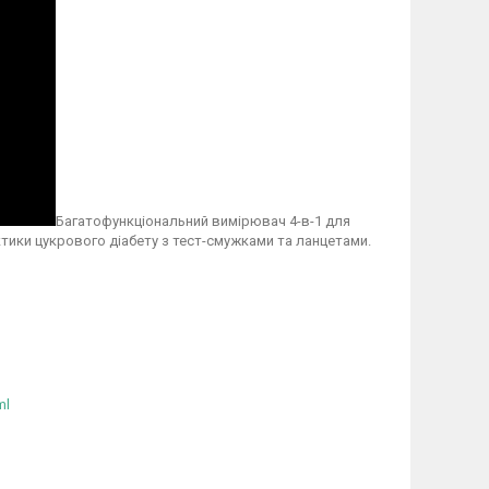
Багатофункціональний вимірювач 4-в-1 для
ктики цукрового діабету з тест-смужками та ланцетами.
ml