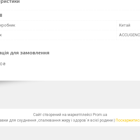
еристики
І
виробник
Китай
к
ACCUGENC
ація для замовлення
0 ₴
Сайт створений на маркетплейсі
Prom.ua
"Красива Фігура"-біологічно активні добавки для схуднення ,спалювання жиру і здоров`я всієї родини |
Поскаржитися