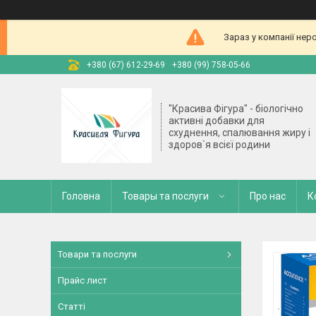
Зараз у компанії нер
+380 (67) 612-29-69
+380 (99) 758-05-66
"Красива Фігура" - біологічно
активні добавки для
схуднення, спалювання жиру і
здоров`я всієї родини
Головна
Товары та послуги
Про нас
К
Товари та послуги
Прайс лист
Статті