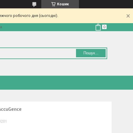
Кошик
ижчого робочого дня (сьогодні).
на
Пошук...
AccuGence
0201