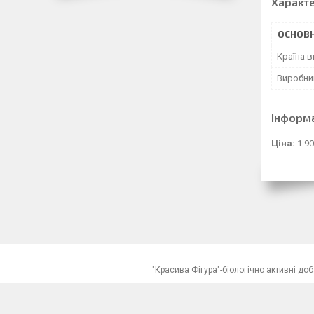
Характ
ОСНОВН
Країна 
Виробни
Інформ
Ціна:
1 90