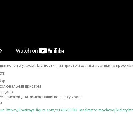
ня кетонів у крові. Діагностичний пристрій для діагностики та профіла
ті:
бор
колювальний пристрій
анцетів
ест-смужок для вимірювання кетонів у крові
ка
: https://krasivaya-figura.com/p1456133081-analizator-mochevoj-kisloty.ht