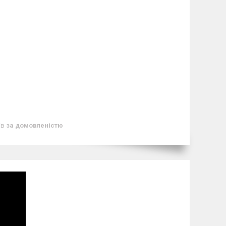
ів
за домовленістю