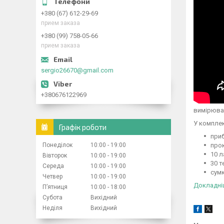
+380 (67) 612-29-69
прием заказа
+380 (99) 758-05-66
прием заказа
sergio26670@gmail.com
+380676122969
вимірюван
У комплек
Графік роботи
при
Понеділок
10:00
19:00
про
10 л
Вівторок
10:00
19:00
30 т
Середа
10:00
19:00
сум
Четвер
10:00
19:00
Докладніше
Пʼятниця
10:00
18:00
Субота
Вихідний
Неділя
Вихідний