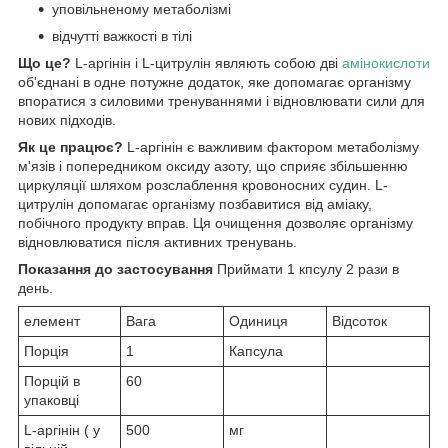
уповільненому метаболізмі
відчутті важкості в тілі
Що це?
L-аргінін і L-цитрулін являють собою дві
амінокислоти
об'єднані в одне потужне додаток, яке допомагає організму
впоратися з силовими тренуваннями і відновлювати сили для
нових підходів.
Як це працює?
L-аргінін є важливим фактором метаболізму
м'язів і попередником оксиду азоту, що сприяє збільшенню
циркуляції шляхом розслаблення кровоносних судин. L-
цитрулін допомагає організму позбавитися від аміаку,
побічного продукту вправ. Ця очищення дозволяє організму
відновлюватися після активних тренувань.
Показання до застосування
Приймати 1 кпсулу 2 рази в
день.
елемент
Вага
Одиниця
Відсоток
Порція
1
Капсула
Порцій в
60
упаковці
L-аргінін ( у
500
мг