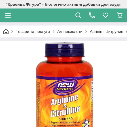
"Красива Фігура" - біологічно активні добавки для схуднен
Товари та послуги
Амінокислоти
Аргінін і Цитрулин,