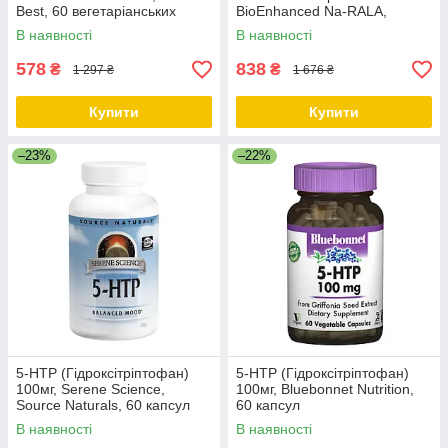
Best, 60 вегетаріанських
BioEnhanced Na-RALA,
капсул
Doctor's Best, 60
В наявності
В наявності
вегетаріанських капсул
578
838
₴
₴
1 297 ₴
1 676 ₴
Купити
Купити
–23%
–22%
5-HTP (Гідроксітріптофан)
5-HTP (Гідроксітріптофан)
100мг, Serene Science,
100мг, Bluebonnet Nutrition,
Source Naturals, 60 капсул
60 капсул
В наявності
В наявності