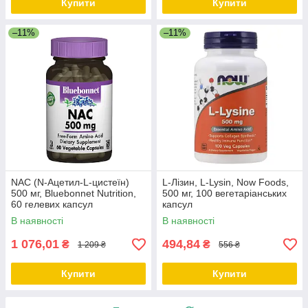
Купити
Купити
–11%
–11%
NAC (N-Ацетил-L-цистеїн)
L-Лізин, L-Lysin, Now Foods,
500 мг, Bluebonnet Nutrition,
500 мг, 100 вегетаріанських
60 гелевих капсул
капсул
В наявності
В наявності
1 076,01
494,84
₴
₴
1 209 ₴
556 ₴
Купити
Купити