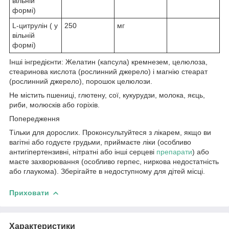
вільній
формі)
L-цитрулін ( у
250
мг
вільній
формі)
Інші інгредієнти:
Желатин (капсула) кремнезем, целюлоза,
стеаринова кислота (рослинний джерело) і магнію стеарат
(рослинний джерело), порошок целюлози.
Не містить
пшениці, глютену, сої, кукурудзи, молока, яєць,
риби, молюсків або горіхів.
Попередження
Тільки для дорослих. Проконсультуйтеся з лікарем, якщо ви
вагітні або годуєте грудьми, приймаєте ліки (особливо
антигіпертензивні, нітратні або інші серцеві
препарати
) або
маєте захворювання (особливо герпес, ниркова недостатність
або глаукома). Зберігайте в недоступному для дітей місці.
Приховати
Характеристики