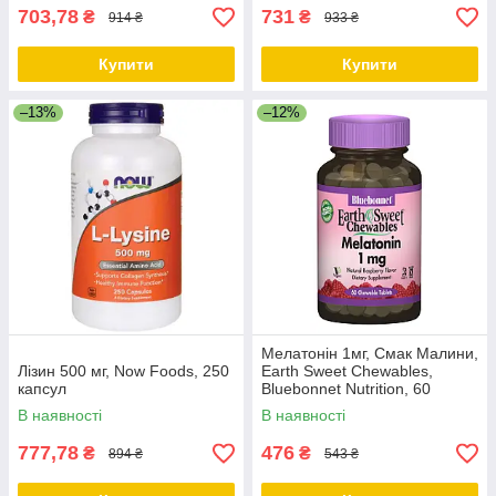
703,78
731
₴
₴
914 ₴
933 ₴
Купити
Купити
–13%
–12%
Мелатонін 1мг, Смак Малини,
Лізин 500 мг, Now Foods, 250
Earth Sweet Chewables,
капсул
Bluebonnet Nutrition, 60
жувальних таблеток
В наявності
В наявності
777,78
476
₴
₴
894 ₴
543 ₴