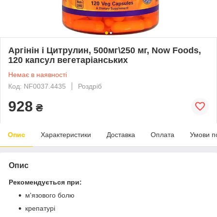
Аргінін і Цитрулин, 500мг\250 мг, Now Foods,
120 капсул вегетаріанських
Немає в наявності
Код: NF0037.4435
Роздріб
928
₴
Опис
Характеристики
Доставка
Оплата
Умови п
Опис
Рекомендується при:
м'язового болю
крепатурі