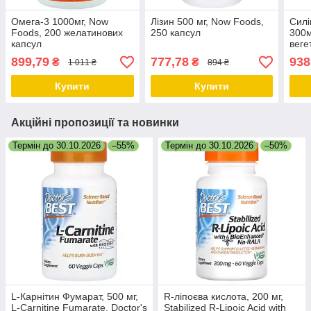
Омега-3 1000мг, Now
Лізин 500 мг, Now Foods,
Силі
Foods, 200 желатинових
250 капсул
300м
капсул
веге
899,79
777,78
938
₴
₴
1 011 ₴
894 ₴
Купити
Купити
Акційні пропозиції та новинки
Термін до 30.10.2026
–55%
Термін до 30.10.2026
–50%
L-Карнітин Фумарат, 500 мг,
R-ліпоєва кислота, 200 мг,
L-Carnitine Fumarate, Doctor's
Stabilized R-Lipoic Acid with