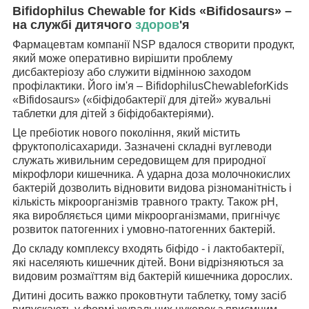
Bifidophilus Chewable for Kids «Bifidosaurs» –
на службі дитячого
здоров
'я
Фармацевтам компанії NSP вдалося створити продукт,
який може оперативно вирішити проблему
дисбактеріозу або служити відмінною заходом
профілактики. Його ім'я – BifidophilusChewableforKids
«Bifidosaurs» («біфідобактерії для дітей» жувальні
таблетки для дітей з біфідобактеріями).
Це пребіотик нового покоління, який містить
фруктополісахариди. Зазначені складні вуглеводи
служать живильним середовищем для природної
мікрофлори кишечника. А ударна доза молочнокислих
бактерій дозволить відновити видова різноманітність і
кількість мікроорганізмів травного тракту. Також pH,
яка виробляється цими мікроорганізмами, пригнічує
розвиток патогенних і умовно-патогенних бактерій.
До складу комплексу входять біфідо - і лактобактерії,
які населяють кишечник дітей. Вони відрізняються за
видовим розмаїттям від бактерій кишечника дорослих.
Дитині досить важко проковтнути таблетку, тому засіб