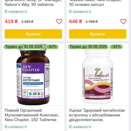
Nature's Way, 90 таблеток
30 гелевих капсул
В наявності
В наявності
419
646
₴
₴
1 162 ₴
1 768 ₴
Купити
Купити
Термін до 30.09.2026
–62%
Термін до 30.09.2026
–61%
Повний Органічний
Уцінка! Здоровий метаболізм
Мультивітамінний Комплекс,
естрогену з абсорбованим
New Chapter, 192 Таблетки
дііндолілметаном,
EstroBalance with Absorbable
В наявності
В наявності
BR-DIM, Nature's Way, 60 таб.