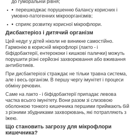
до гуморальній рівня;
перешкоджає порушенню балансу корисних і
умовно-патогенних мікроорганізмів;
сприяє розвитку корисної мікрофлори.
Дисбактеріоз і дитячий організм
Цей недуг у дітей ніколи не виникне самостійно.
Гармонію в корисній мікрофлорі (лакто - і
біфідобактерії, ентерококи і кишкові палички) можуть
порушити різні серйозні захворювання або вживання
антибіотиків.
При дисбактеріозі страждає не тільки травна система,
але і весь організм. В першу чергу імунітет і процеси
обміну речовин.
Саме на лакто - і біфідобактерії припадає левова
частка всього імунітету. Вони разом зі слизовою
оболонкою тонкого кишечника першими приймають бій
з різними збудниками захворювань, які потрапляють з
їжею.
Що становить загрозу для мікрофлори
кишечника?