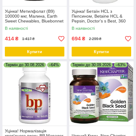
Уцінка! Метилфолат (B9)
Уцінка! Бетаїн HCL з
100000 мкг, Малина, Earth
Пепсином, Betaine HCL &
Sweet Chewables, Bluebonnet
Pepsin, Doctor's s Best, 360
Nutrition, 90 жувальних
капсул
В наявності
В наявності
таблеток
414
694
₴
₴
1 417 ₴
2 299 ₴
Купити
Купити
Термін до 30.08.2026
–64%
Термін до 30.09.2026
–63%
Уцінка! Нормалізація
кров'яного тиску, BP Manager,
Чорний Кмин, New Chapter,