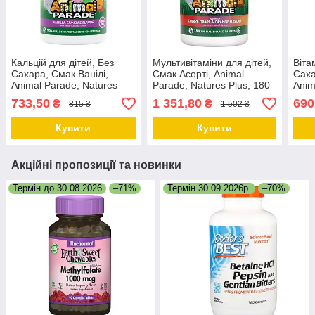
Кальцій для дітей, Без
Мультивітаміни для дітей,
Віта
Сахара, Смак Ванілі,
Смак Асорті, Animal
Саха
Animal Parade, Natures
Parade, Natures Plus, 180
Anim
Plus, 90 жувальних
жувальних таблеток
Plus
733,50
1 351,80
690
₴
₴
815 ₴
1 502 ₴
таблеток
табл
Купити
Купити
Акційні пропозиції та новинки
Термін до 30.08.2026
–71%
Термін 30.09.2026р.
–70%