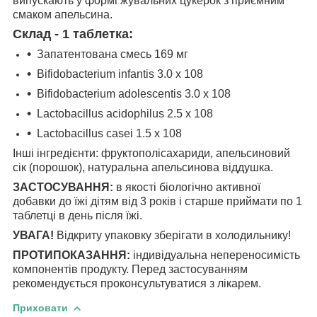
випускають у формі жувальних цукерок з приємним
смаком апельсина.
Склад - 1 таблетка:
Запатентована смесь 169 мг
Bifidobacterium infantis 3.0 x 108
Bifidobacterium adolescentis 3.0 x 108
Lactobacillus acidophilus 2.5 x 108
Lactobacillus casei 1.5 x 108
Інші інгредієнти: фруктополісахариди, апельсиновий
сік (порошок), натуральна апельсинова віддушка.
ЗАСТОСУВАННЯ:
в якості біологічно активної
добавки до їжі дітям від 3 років і старше приймати по 1
таблетці в день після їжі.
УВАГА!
Відкриту упаковку зберігати в холодильнику!
ПРОТИПОКАЗАННЯ:
індивідуальна непереносимість
компонентів продукту. Перед застосуванням
рекомендується проконсультуватися з лікарем.
Приховати