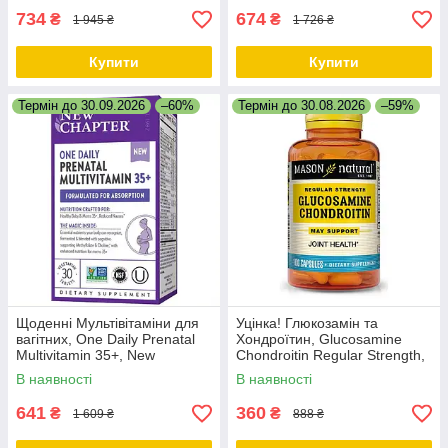
734
674
₴
₴
1 945 ₴
1 726 ₴
Купити
Купити
Термін до 30.09.2026
–60%
Термін до 30.08.2026
–59%
Щоденні Мультівітаміни для
Уцінка! Глюкозамін та
вагітних, One Daily Prenatal
Хондроїтин, Glucosamine
Multivitamin 35+, New
Chondroitin Regular Strength,
Chapter, 30 таблеток
Mason Natural, 100 капсул
В наявності
В наявності
641
360
₴
₴
1 609 ₴
888 ₴