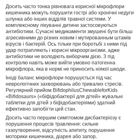
Досить часто тонка рівновага корисної мікрофлори
кишечника можуть порушити гострі або хронічні недуги
шлунка або інших відділів травної системи. У
комплексному лікуванні дитини застосовуються
антибіотики. Сучасні медикаменти змушені бути більш
агресивними до різних новим і мутированным штамів
вірусів і бактерій. Ось тільки при боротьбі з ними під
удар потрапляють і корисні мікроорганізми, адже
антибіотики не володіють виборчим дією. З під
контролю навіть може вийти умовно патогенна
мікрофлора, яка в нормі не приносить ніякої шкоди.
Іноді баланс мікрофлори порушується під час
неврологічних захворювань або тривалих стресів.
Регулярний прийом BifidophilusChewableforKids
«Bifidosaurs» («біфідобактерії для дітей» жувальні
таблетки для дітей з біфідобактеріями) здатний
ефективно запобігти цей стан.
Досить часто першим симптомом дисбактеріозу є
порушення процесів травлення: сильне
газоутворення, відсутність апетиту, порушення
моторики кишечника, діарея або запор.