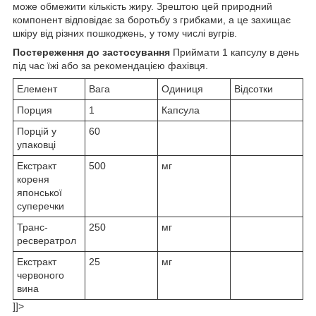
може обмежити кількість жиру. Зрештою цей природний
компонент відповідає за боротьбу з грибками, а це захищає
шкіру від різних пошкоджень, у тому числі вугрів.
Постереження до застосування
Приймати 1 капсулу в день
під час їжі або за рекомендацією фахівця.
Елемент
Вага
Одиниця
Відсотки
Порция
1
Капсула
Порцій у
60
упаковці
Екстракт
500
мг
кореня
японської
суперечки
Транс-
250
мг
ресвератрол
Екстракт
25
мг
червоного
вина
]]>