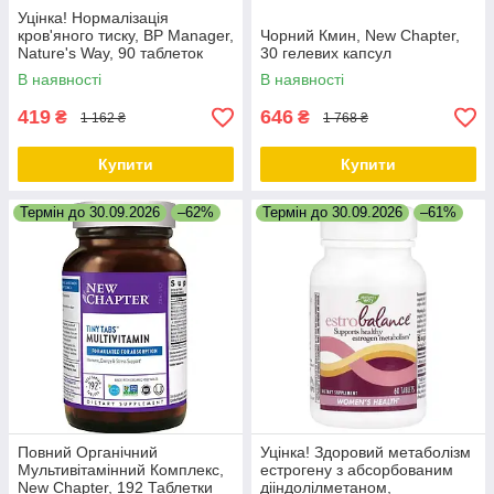
Уцінка! Нормалізація
кров'яного тиску, BP Manager,
Чорний Кмин, New Chapter,
Nature's Way, 90 таблеток
30 гелевих капсул
В наявності
В наявності
419
646
₴
₴
1 162 ₴
1 768 ₴
Купити
Купити
Термін до 30.09.2026
–62%
Термін до 30.09.2026
–61%
Повний Органічний
Уцінка! Здоровий метаболізм
Мультивітамінний Комплекс,
естрогену з абсорбованим
New Chapter, 192 Таблетки
дііндолілметаном,