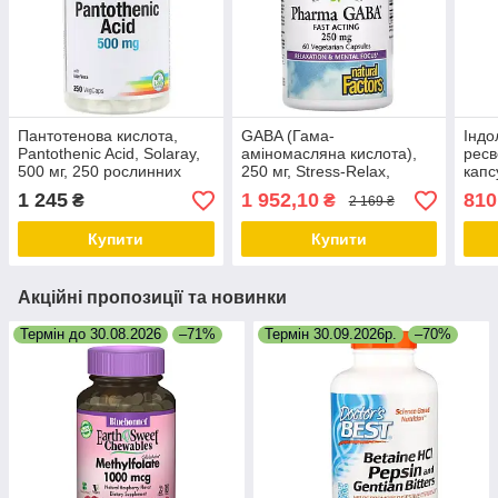
Пантотенова кислота,
GABA (Гама-
Індо
Pantothenic Acid, Solaray,
аміномасляна кислота),
ресв
500 мг, 250 рослинних
250 мг, Stress-Relax,
капс
капсул
Pharma GABA, Natural
with
1 245
1 952,10
810
₴
₴
2 169 ₴
Factors, 60
USA
вегетаріанських капсул
Купити
Купити
Акційні пропозиції та новинки
Термін до 30.08.2026
–71%
Термін 30.09.2026р.
–70%