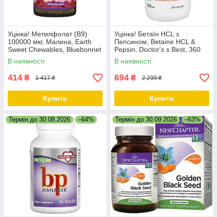
Уцінка! Метилфолат (B9)
Уцінка! Бетаїн HCL з
100000 мкг, Малина, Earth
Пепсином, Betaine HCL &
Sweet Chewables, Bluebonnet
Pepsin, Doctor's s Best, 360
Nutrition, 90 жувальних
капсул
В наявності
В наявності
таблеток
414
694
₴
₴
1 417 ₴
2 299 ₴
Купити
Купити
Термін до 30.08.2026
–64%
Термін до 30.09.2026
–63%