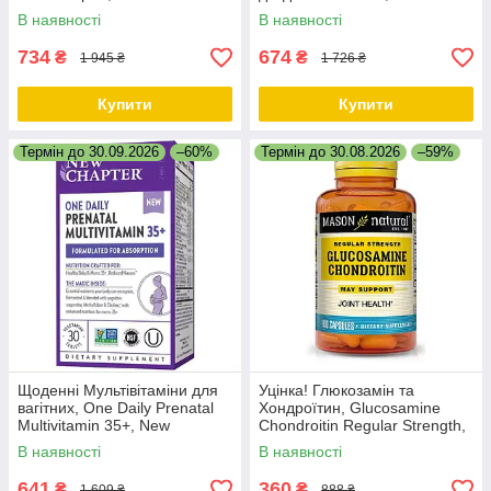
EstroBalance with Absorbable
В наявності
В наявності
BR-DIM, Nature's Way, 60 таб.
734
674
₴
₴
1 945 ₴
1 726 ₴
Купити
Купити
Термін до 30.09.2026
–60%
Термін до 30.08.2026
–59%
Щоденні Мультівітаміни для
Уцінка! Глюкозамін та
вагітних, One Daily Prenatal
Хондроїтин, Glucosamine
Multivitamin 35+, New
Chondroitin Regular Strength,
Chapter, 30 таблеток
Mason Natural, 100 капсул
В наявності
В наявності
641
360
₴
₴
1 609 ₴
888 ₴