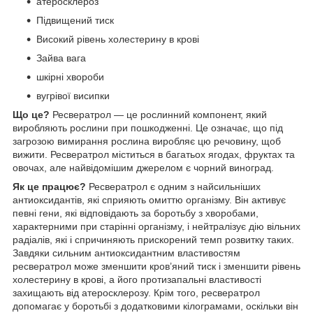
атеросклероз
Підвищений тиск
Високий рівень холестерину в крові
Зайва вага
шкірні хвороби
вугрівої висипки
Що це?
Ресвератрол — це рослинний компонент, який
виробляють рослини при пошкодженні. Це означає, що під
загрозою вимирання рослина виробляє цю речовину, щоб
вижити. Ресвератрол міститься в багатьох ягодах, фруктах та
овочах, але найвідомішим джерелом є чорний виноград.
Як це працює?
Ресвератрол є одним з найсильніших
антиоксидантів, які сприяють омиттю організму. Він активує
певні гени, які відповідають за боротьбу з хворобами,
характерними при старінні організму, і нейтралізує дію вільних
радіалів, які і спричиняють прискорений темп розвитку таких.
Завдяки сильним антиоксидантним властивостям
ресвератрол може зменшити кров’яний тиск і зменшити рівень
холестерину в крові, а його протизапальні властивості
захищають від атеросклерозу. Крім того, ресвератрол
допомагає у боротьбі з додатковими кілограмами, оскільки він