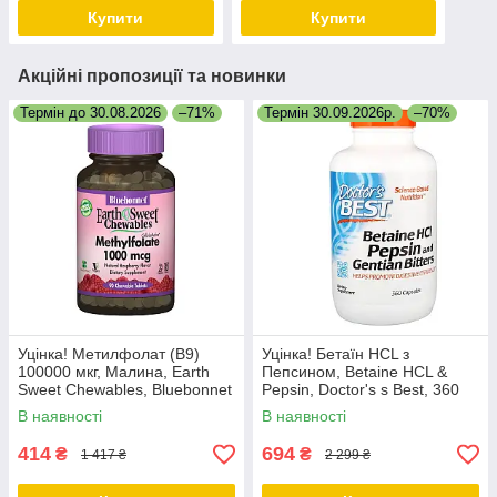
Купити
Купити
Акційні пропозиції та новинки
Термін до 30.08.2026
–71%
Термін 30.09.2026р.
–70%
Уцінка! Метилфолат (B9)
Уцінка! Бетаїн HCL з
100000 мкг, Малина, Earth
Пепсином, Betaine HCL &
Sweet Chewables, Bluebonnet
Pepsin, Doctor's s Best, 360
Nutrition, 90 жувальних
капсул
В наявності
В наявності
таблеток
414
694
₴
₴
1 417 ₴
2 299 ₴