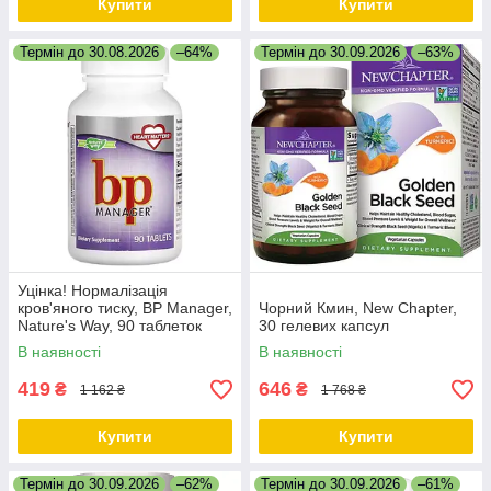
Купити
Купити
Термін до 30.08.2026
–64%
Термін до 30.09.2026
–63%
Уцінка! Нормалізація
кров'яного тиску, BP Manager,
Чорний Кмин, New Chapter,
Nature's Way, 90 таблеток
30 гелевих капсул
В наявності
В наявності
419
646
₴
₴
1 162 ₴
1 768 ₴
Купити
Купити
Термін до 30.09.2026
–62%
Термін до 30.09.2026
–61%