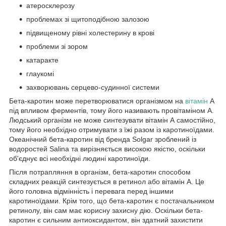
атеросклерозу
проблемах зі щитоподібною залозою
підвищеному рівні холестерину в крові
проблеми зі зором
катаракте
глаукомі
захворювань серцево-судинної системи
Бета-каротин може перетворюватися організмом на
вітамін
А
під впливом ферментів, тому його називають провітаміном А.
Людський організм не може синтезувати вітамін А самостійно,
тому його необхідно отримувати з їжі разом із каротиноїдами.
Океанічний бета-каротин від бренда Solgar зроблений із
водоростей Salina та вирізняється високою якістю, оскільки
об'єднує всі необхідні людині каротиноїди.
Після потрапляння в організм, бета-каротин способом
складних реакцій синтезується в ретинол або вітамін А. Це
його головна відмінність і перевага перед іншими
каротиноїдами. Крім того, що бета-каротин є постачальником
ретинолу, він сам має корисну захисну дію. Оскільки бета-
каротин є сильним антиоксидантом, він здатний захистити