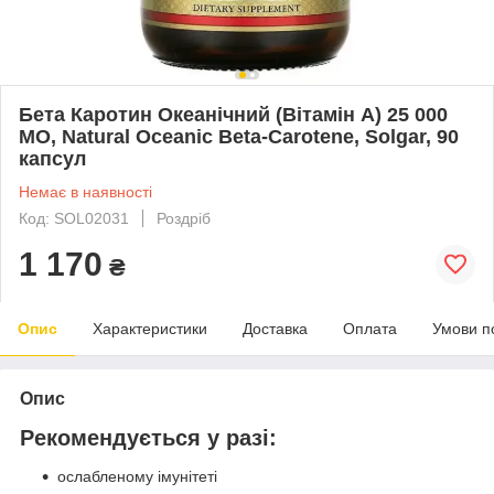
Бета Каротин Океанічний (Вітамін А) 25 000
МО, Natural Oceanic Beta-Carotene, Solgar, 90
капсул
Немає в наявності
Код: SOL02031
Роздріб
1 170
₴
Опис
Характеристики
Доставка
Оплата
Умови п
Опис
Рекомендується у разі:
ослабленому імунітеті