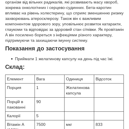
організм від вільних радикалів, які розвивають масу хвороб,
зокрема онкологічних і серцево-судинних. Бета-каротин
впливає на рівень холестерину, що сприяє зменшенню ризику
захворювань атеросклерозу. Також він є важливим
компонентом здорового зору, уповільнює розвиток катаракти,
глаукоми та відповідає за здоровий стан сітківки. Як провітамін
А він посилено бореться з інфекціями різного характеру,
підтримуючи та захищаючи імунну систему.
Показання до застосування
Приймати 1 желатинову капсулу на день під час їжі.
Склад:
Елемент
Вага
Одиниця
Відсоток
Порция
1
Желатинова
капсула
Порцій в
90
пакованні
Калорії
5
Вітамін А
7500
мкг
833