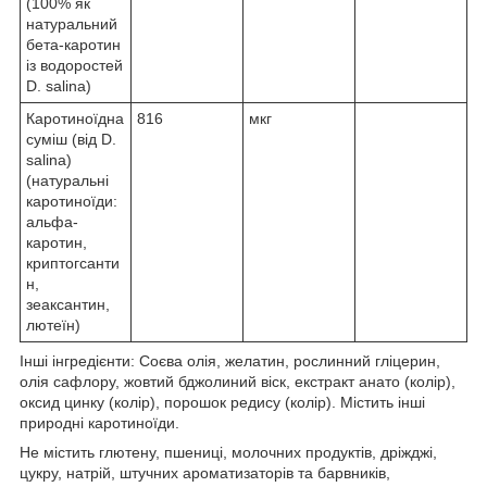
(100% як
натуральний
бета-каротин
із водоростей
D. salina)
Каротиноїдна
816
мкг
суміш (від D.
salina)
(натуральні
каротиноїди:
альфа-
каротин,
криптогсанти
н,
зеаксантин,
лютеїн)
Інші інгредієнти: Соєва олія, желатин, рослинний гліцерин,
олія сафлору, жовтий бджолиний віск, екстракт анато (колір),
оксид цинку (колір), порошок редису (колір). Містить інші
природні каротиноїди.
Не містить глютену, пшениці, молочних продуктів, дріжджі,
цукру, натрій, штучних ароматизаторів та барвників,