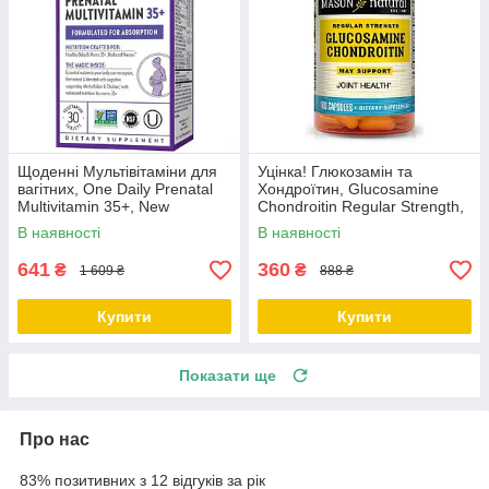
Щоденні Мультівітаміни для
Уцінка! Глюкозамін та
вагітних, One Daily Prenatal
Хондроїтин, Glucosamine
Multivitamin 35+, New
Chondroitin Regular Strength,
Chapter, 30 таблеток
Mason Natural, 100 капсул
В наявності
В наявності
641
360
₴
₴
1 609 ₴
888 ₴
Купити
Купити
Показати ще
Про нас
83% позитивних з 12 відгуків за рік