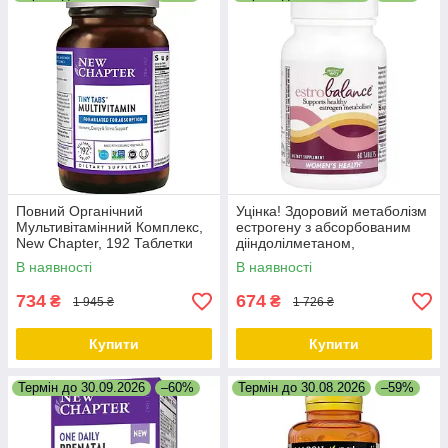
Повний Органічний
Уцінка! Здоровий метаболізм
Мультивітамінний Комплекс,
естрогену з абсорбованим
New Chapter, 192 Таблетки
дііндолілметаном,
EstroBalance with Absorbable
В наявності
В наявності
BR-DIM, Nature's Way, 60 таб.
734
674
₴
₴
1 945 ₴
1 726 ₴
Купити
Купити
Термін до 30.09.2026
–60%
Термін до 30.08.2026
–59%