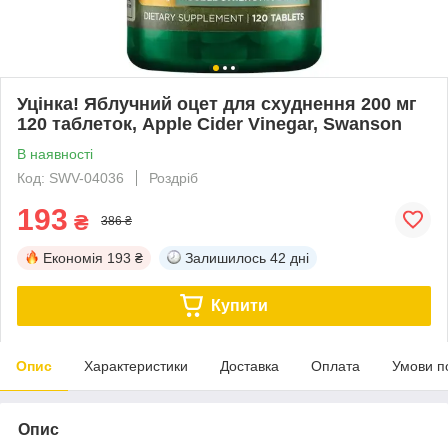
Уцінка! Яблучний оцет для схуднення 200 мг
120 таблеток, Apple Cider Vinegar, Swanson
В наявності
Код: SWV-04036
Роздріб
193
₴
386 ₴
Економія
193 ₴
Залишилось
42 дні
Купити
Опис
Характеристики
Доставка
Оплата
Умови п
Опис