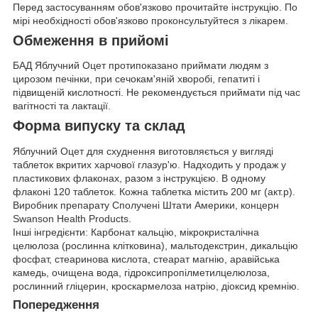
Перед застосуванням обов'язково прочитайте інструкцію. По
мірі необхідності обов'язково проконсультуйтеся з лікарем.
Обмеження в прийомі
БАД Яблучний Оцет протипоказано приймати людям з
цирозом печінки, при сечокам'яній хворобі, гепатиті і
підвищеній кислотності. Не рекомендується приймати під час
вагітності та лактації.
Форма випуску та склад
Яблучний Оцет для схуднення виготовляється у вигляді
таблеток вкритих харчової глазур'ю. Надходить у продаж у
пластикових флаконах, разом з інструкцією. В одному
флаконі 120 таблеток. Кожна таблетка містить 200 мг (акт.р).
Виробник препарату Сполучені Штати Америки, концерн
Swanson Health Products.
Інші інгредієнти: Карбонат кальцію, мікрокристалічна
целюлоза (рослинна клітковина), мальтодекстрин, дикальцію
фосфат, стеаринова кислота, стеарат магнію, аравійська
камедь, очищена вода, гідроксипропілметилцелюлоза,
рослинний гліцерин, кроскармелоза натрію, діоксид кремнію.
Попередження