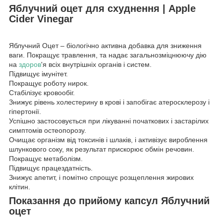
Яблучний оцет для схуднення | Apple
Cider Vinegar
Яблучний Оцет – біологічно активна добавка для зниження
ваги. Покращує травлення, та надає загальнозміцнюючу дію
на
здоров
'я всіх внутрішніх органів і систем.
Підвищує імунітет.
Покращує роботу нирок.
Стабілізує кровообіг.
Знижує рівень холестерину в крові і запобігає атеросклерозу і
гіпертонії.
Успішно застосовується при лікуванні початкових і застарілих
симптомів остеопорозу.
Очищає організм від токсинів і шлаків, і активізує вироблення
шлункового соку, як результат прискорює обмін речовин.
Покращує метаболізм.
Підвищує працездатність.
Знижує апетит, і помітно спрощує розщеплення жирових
клітин.
Показання до прийому капсул Яблучний
оцет