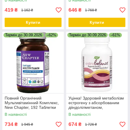
В наявності
В наявності
419
646
₴
₴
1 162 ₴
1 768 ₴
Купити
Купити
Термін до 30.09.2026
–62%
Термін до 30.09.2026
–61%
Повний Органічний
Уцінка! Здоровий метаболізм
Мультивітамінний Комплекс,
естрогену з абсорбованим
New Chapter, 192 Таблетки
дііндолілметаном,
EstroBalance with Absorbable
В наявності
В наявності
BR-DIM, Nature's Way, 60 таб.
734
674
₴
₴
1 945 ₴
1 726 ₴