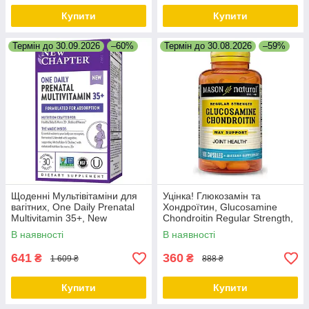
Купити
Купити
Термін до 30.09.2026
–60%
Термін до 30.08.2026
–59%
Щоденні Мультівітаміни для
Уцінка! Глюкозамін та
вагітних, One Daily Prenatal
Хондроїтин, Glucosamine
Multivitamin 35+, New
Chondroitin Regular Strength,
Chapter, 30 таблеток
Mason Natural, 100 капсул
В наявності
В наявності
641
360
₴
₴
1 609 ₴
888 ₴
Купити
Купити