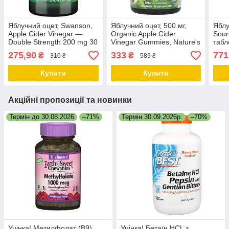
Яблучний оцет, Swanson,
Яблучний оцет, 500 мг,
Яблу
Apple Cider Vinegar —
Organic Apple Cider
Sour
Double Strength 200 mg 30
Vinegar Gummies, Nature's
табл
Tabs
Way, 60 жувальних
275,90
333
771
₴
₴
310 ₴
585 ₴
цукерок
Купити
Купити
Акційні пропозиції та новинки
Термін до 30.08.2026
–71%
Термін 30.09.2026р.
–70%
Уцінка! Метилфолат (B9)
Уцінка! Бетаїн HCL з