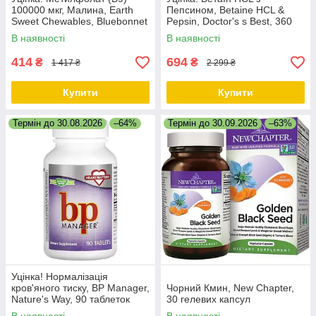
100000 мкг, Малина, Earth
Пепсином, Betaine HCL &
Sweet Chewables, Bluebonnet
Pepsin, Doctor's s Best, 360
Nutrition, 90 жувальних
капсул
В наявності
В наявності
таблеток
414
694
₴
₴
1 417 ₴
2 299 ₴
Купити
Купити
Термін до 30.08.2026
–64%
Термін до 30.09.2026
–63%
Уцінка! Нормалізація
кров'яного тиску, BP Manager,
Чорний Кмин, New Chapter,
Nature's Way, 90 таблеток
30 гелевих капсул