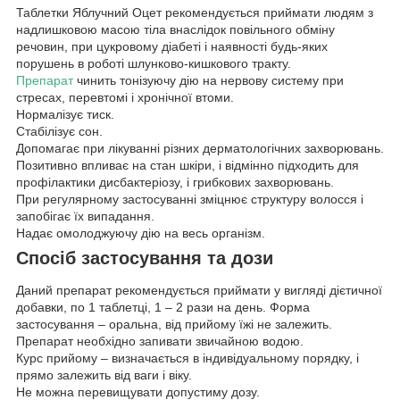
Таблетки Яблучний Оцет рекомендується приймати людям з
надлишковою масою тіла внаслідок повільного обміну
речовин, при цукровому діабеті і наявності будь-яких
порушень в роботі шлунково-кишкового тракту.
Препарат
чинить тонізуючу дію на нервову систему при
стресах, перевтомі і хронічної втоми.
Нормалізує тиск.
Стабілізує сон.
Допомагає при лікуванні різних дерматологічних захворювань.
Позитивно впливає на стан шкіри, і відмінно підходить для
профілактики дисбактеріозу, і грибкових захворювань.
При регулярному застосуванні зміцнює структуру волосся і
запобігає їх випадання.
Надає омолоджуючу дію на весь організм.
Спосіб застосування та дози
Даний препарат рекомендується приймати у вигляді дієтичної
добавки, по 1 таблетці, 1 – 2 рази на день. Форма
застосування – оральна, від прийому їжі не залежить.
Препарат необхідно запивати звичайною водою.
Курс прийому – визначається в індивідуальному порядку, і
прямо залежить від ваги і віку.
Не можна перевищувати допустиму дозу.