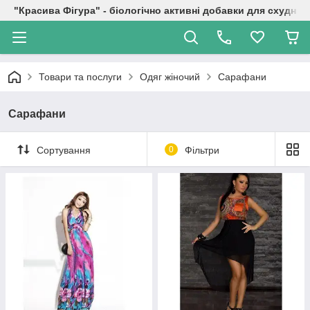
"Красива Фігура" - біологічно активні добавки для схуднен
Товари та послуги
Одяг жіночий
Сарафани
Сарафани
Сортування
0
Фільтри