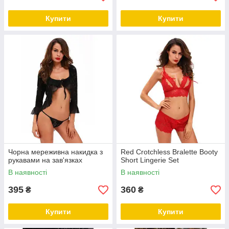
Купити
Купити
Чорна мереживна накидка з
Red Crotchless Bralette Booty
рукавами на зав'язках
Short Lingerie Set
В наявності
В наявності
395
360
₴
₴
Купити
Купити